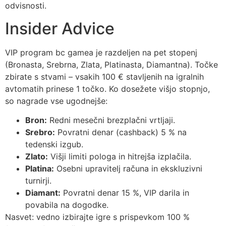
odvisnosti.
Insider Advice
VIP program bc gamea je razdeljen na pet stopenj
(Bronasta, Srebrna, Zlata, Platinasta, Diamantna). Točke
zbirate s stvami – vsakih 100 € stavljenih na igralnih
avtomatih prinese 1 točko. Ko dosežete višjo stopnjo,
so nagrade vse ugodnejše:
Bron:
Redni mesečni brezplačni vrtljaji.
Srebro:
Povratni denar (cashback) 5 % na
tedenski izgub.
Zlato:
Višji limiti pologa in hitrejša izplačila.
Platina:
Osebni upravitelj računa in ekskluzivni
turnirji.
Diamant:
Povratni denar 15 %, VIP darila in
povabila na dogodke.
Nasvet: vedno izbirajte igre s prispevkom 100 %