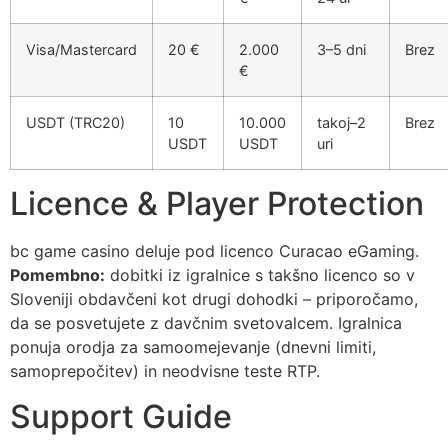
Visa/Mastercard
20 €
2.000
3–5 dni
Brez
€
USDT (TRC20)
10
10.000
takoj–2
Brez
USDT
USDT
uri
Licence & Player Protection
bc game casino deluje pod licenco Curacao eGaming.
Pomembno:
dobitki iz igralnice s takšno licenco so v
Sloveniji obdavčeni kot drugi dohodki – priporočamo,
da se posvetujete z davčnim svetovalcem. Igralnica
ponuja orodja za samoomejevanje (dnevni limiti,
samoprepočitev) in neodvisne teste RTP.
Support Guide