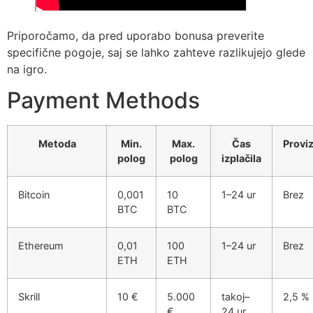
Priporočamo, da pred uporabo bonusa preverite
specifične pogoje, saj se lahko zahteve razlikujejo glede
na igro.
Payment Methods
Metoda
Min.
Max.
Čas
Proviz
polog
polog
izplačila
Bitcoin
0,001
10
1–24 ur
Brez
BTC
BTC
Ethereum
0,01
100
1–24 ur
Brez
ETH
ETH
Skrill
10 €
5.000
takoj–
2,5 %
€
24 ur