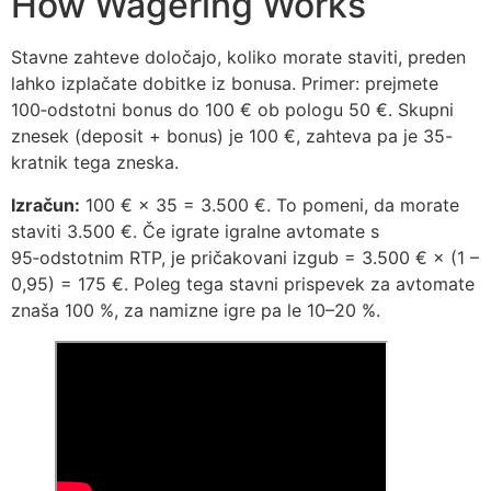
How Wagering Works
Stavne zahteve določajo, koliko morate staviti, preden
lahko izplačate dobitke iz bonusa. Primer: prejmete
100‑odstotni bonus do 100 € ob pologu 50 €. Skupni
znesek (deposit + bonus) je 100 €, zahteva pa je 35-
kratnik tega zneska.
Izračun:
100 € × 35 = 3.500 €. To pomeni, da morate
staviti 3.500 €. Če igrate igralne avtomate s
95‑odstotnim RTP, je pričakovani izgub = 3.500 € × (1 –
0,95) = 175 €. Poleg tega stavni prispevek za avtomate
znaša 100 %, za namizne igre pa le 10–20 %.