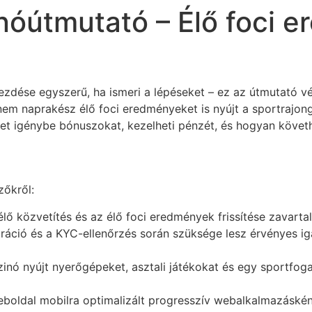
nóútmutató – Élő foci 
zdése egyszerű, ha ismeri a lépéseket – ez az útmutató v
nem naprakész élő foci eredményeket is nyújt a sportrajo
het igénybe bónuszokat, kezelheti pénzét, és hogyan követ
zőkről:
élő közvetítés és az élő foci eredmények frissítése zavarta
áció és a KYC-ellenőrzés során szüksége lesz érvényes iga
inó nyújt nyerőgépeket, asztali játékokat és egy sportfoga
weboldal mobilra optimalizált progresszív webalkalmazáské