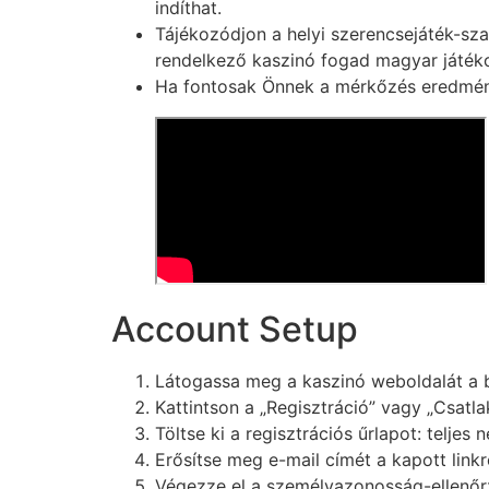
indíthat.
Tájékozódjon a helyi szerencsejáték-sz
rendelkező kaszinó fogad magyar játék
Ha fontosak Önnek a mérkőzés eredmények
Account Setup
Látogassa meg a kaszinó weboldalát a 
Kattintson a „Regisztráció” vagy „Csatl
Töltse ki a regisztrációs űrlapot: teljes 
Erősítse meg e-mail címét a kapott linkr
Végezze el a személyazonosság-ellenőrzé