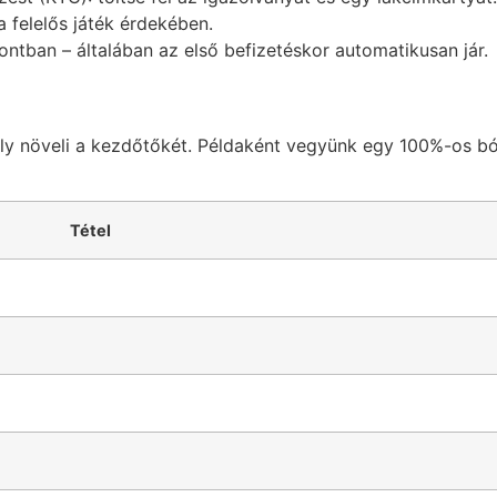
a felelős játék érdekében.
ntban – általában az első befizetéskor automatikusan jár.
ly növeli a kezdőtőkét. Példaként vegyünk egy 100%-os bón
Tétel