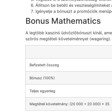
Állítson be betéti és veszteséglimiteket 
Igényelje a bónuszt a promóciók menüpo
Bonus Mathematics
A legtöbb kaszinó üdvözlőbónuszt kínál, ame
szörös megtételi követelménnyel (wagering).
Befizetett összeg
Bónusz (100%)
Teljes egyenleg
Megtételi követelmény: (20 000 + 20 000) × 35