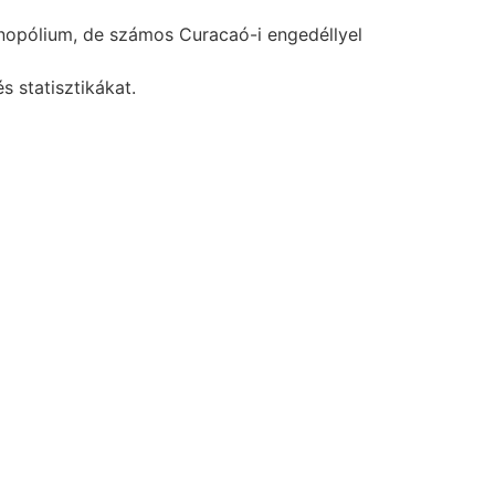
nopólium, de számos Curacaó-i engedéllyel
 statisztikákat.