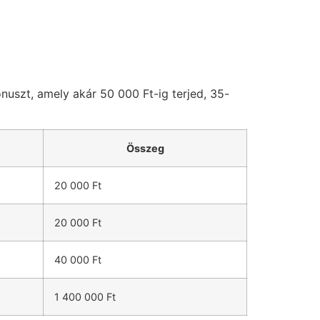
uszt, amely akár 50 000 Ft-ig terjed, 35-
Összeg
20 000 Ft
20 000 Ft
40 000 Ft
1 400 000 Ft