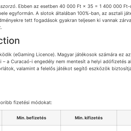
 szorzó
. Ebben az esetben 40 000 Ft × 35 = 1 400 000 Ft-
ele egyformán. A slotok általában 100%-ban, az asztali já
dményekre tett fogadások gyakran teljesen ki vannak zárv
.
ction
űködik (eGaming Licence). Magyar játékosok számára ez azt
i – a Curacaó-i engedély nem mentesít a helyi adófizetés al
orlátok, valamint a felelős játékot segítő eszközök biztosít
oribb fizetési módokat:
Min. befizetés
Min. kifizetés