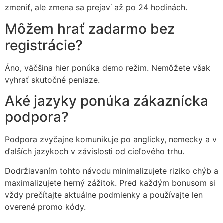
zmeniť, ale zmena sa prejaví až po 24 hodinách.
Môžem hrať zadarmo bez
registrácie?
Áno, väčšina hier ponúka demo režim. Nemôžete však
vyhrať skutočné peniaze.
Aké jazyky ponúka zákaznícka
podpora?
Podpora zvyčajne komunikuje po anglicky, nemecky a v
ďalších jazykoch v závislosti od cieľového trhu.
Dodržiavaním tohto návodu minimalizujete riziko chýb a
maximalizujete herný zážitok. Pred každým bonusom si
vždy prečítajte aktuálne podmienky a používajte len
overené promo kódy.