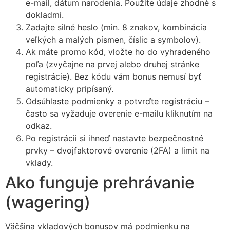
e-mail, dátum narodenia. Použite údaje zhodné s
dokladmi.
Zadajte silné heslo (min. 8 znakov, kombinácia
veľkých a malých písmen, číslic a symbolov).
Ak máte promo kód, vložte ho do vyhradeného
poľa (zvyčajne na prvej alebo druhej stránke
registrácie). Bez kódu vám bonus nemusí byť
automaticky pripísaný.
Odsúhlaste podmienky a potvrďte registráciu –
často sa vyžaduje overenie e-mailu kliknutím na
odkaz.
Po registrácii si ihneď nastavte bezpečnostné
prvky – dvojfaktorové overenie (2FA) a limit na
vklady.
Ako funguje prehrávanie
(wagering)
Väčšina vkladových bonusov má podmienku na