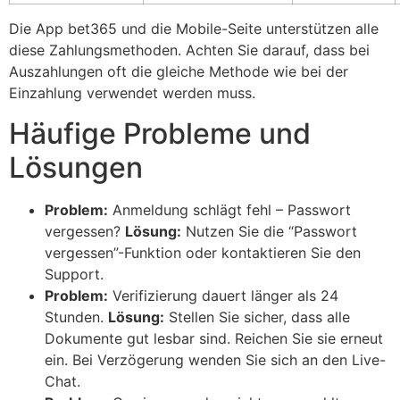
Die App bet365 und die Mobile-Seite unterstützen alle
diese Zahlungsmethoden. Achten Sie darauf, dass bei
Auszahlungen oft die gleiche Methode wie bei der
Einzahlung verwendet werden muss.
Häufige Probleme und
Lösungen
Problem:
Anmeldung schlägt fehl – Passwort
vergessen?
Lösung:
Nutzen Sie die “Passwort
vergessen”-Funktion oder kontaktieren Sie den
Support.
Problem:
Verifizierung dauert länger als 24
Stunden.
Lösung:
Stellen Sie sicher, dass alle
Dokumente gut lesbar sind. Reichen Sie sie erneut
ein. Bei Verzögerung wenden Sie sich an den Live-
Chat.