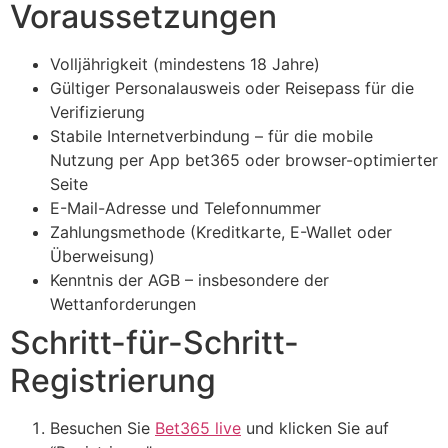
Voraussetzungen
Volljährigkeit (mindestens 18 Jahre)
Gültiger Personalausweis oder Reisepass für die
Verifizierung
Stabile Internetverbindung – für die mobile
Nutzung per App bet365 oder browser-optimierter
Seite
E-Mail-Adresse und Telefonnummer
Zahlungsmethode (Kreditkarte, E-Wallet oder
Überweisung)
Kenntnis der AGB – insbesondere der
Wettanforderungen
Schritt-für-Schritt-
Registrierung
Besuchen Sie
Bet365 live
und klicken Sie auf