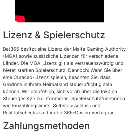
Lizenz & Spielerschutz
Bet365 besitzt eine Lizenz der Malta Gaming Authority
(MGA) sowie zusätzliche Lizenzen für verschiedene
Länder. Die MGA-Lizenz gilt als vertrauenswürdig und
bietet starken Spielerschutz. Dennoch: Wenn Sie über
eine Curacao-Lizenz spielen, beachten Sie, dass
Gewinne in Ihrem Heimatland steuerpflichtig sein
können. Wir empfehlen, sich vorab über die lokalen
Steuergesetze zu informieren. Spielerschutzfunktionen
wie Einzahlungslimits, Selbstausschluss und
Realitätschecks sind im bet365-Casino verfügbar.
Zahlungsmethoden