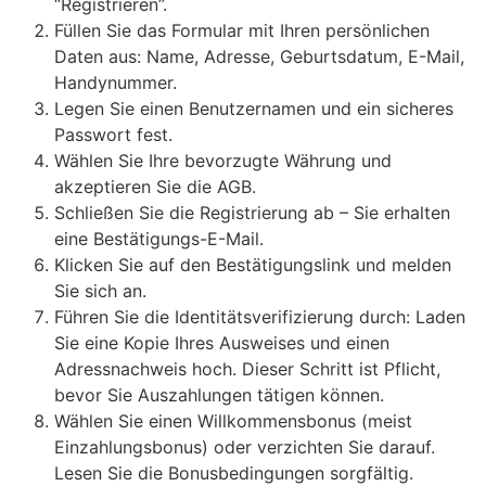
“Registrieren”.
Füllen Sie das Formular mit Ihren persönlichen
Daten aus: Name, Adresse, Geburtsdatum, E-Mail,
Handynummer.
Legen Sie einen Benutzernamen und ein sicheres
Passwort fest.
Wählen Sie Ihre bevorzugte Währung und
akzeptieren Sie die AGB.
Schließen Sie die Registrierung ab – Sie erhalten
eine Bestätigungs-E-Mail.
Klicken Sie auf den Bestätigungslink und melden
Sie sich an.
Führen Sie die Identitätsverifizierung durch: Laden
Sie eine Kopie Ihres Ausweises und einen
Adressnachweis hoch. Dieser Schritt ist Pflicht,
bevor Sie Auszahlungen tätigen können.
Wählen Sie einen Willkommensbonus (meist
Einzahlungsbonus) oder verzichten Sie darauf.
Lesen Sie die Bonusbedingungen sorgfältig.