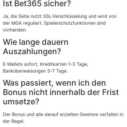
Ist Bet365 sicher?
Ja, die Seite nutzt SSL-Verschlüsselung und wird von
der MGA reguliert. Spielerschutzfunktionen sind
vorhanden.
Wie lange dauern
Auszahlungen?
E-Wallets sofort, Kreditkarten 1–3 Tage,
Banküberweisungen 3–7 Tage.
Was passiert, wenn ich den
Bonus nicht innerhalb der Frist
umsetze?
Der Bonus und alle darauf erzielten Gewinne verfallen in
der Regel.