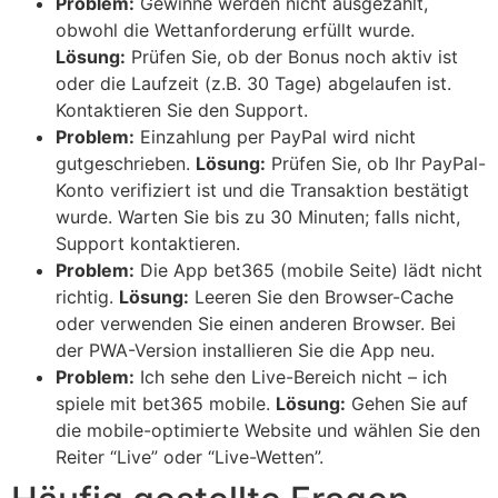
Problem:
Gewinne werden nicht ausgezahlt,
obwohl die Wettanforderung erfüllt wurde.
Lösung:
Prüfen Sie, ob der Bonus noch aktiv ist
oder die Laufzeit (z.B. 30 Tage) abgelaufen ist.
Kontaktieren Sie den Support.
Problem:
Einzahlung per PayPal wird nicht
gutgeschrieben.
Lösung:
Prüfen Sie, ob Ihr PayPal-
Konto verifiziert ist und die Transaktion bestätigt
wurde. Warten Sie bis zu 30 Minuten; falls nicht,
Support kontaktieren.
Problem:
Die App bet365 (mobile Seite) lädt nicht
richtig.
Lösung:
Leeren Sie den Browser-Cache
oder verwenden Sie einen anderen Browser. Bei
der PWA-Version installieren Sie die App neu.
Problem:
Ich sehe den Live-Bereich nicht – ich
spiele mit bet365 mobile.
Lösung:
Gehen Sie auf
die mobile-optimierte Website und wählen Sie den
Reiter “Live” oder “Live-Wetten”.