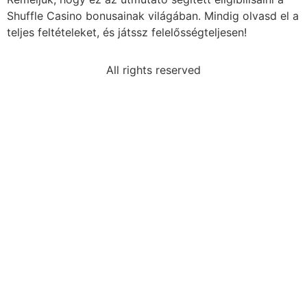
Shuffle Casino bonusainak világában. Mindig olvasd el a
teljes feltételeket, és játssz felelősségteljesen!
All rights reserved