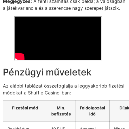
Megjegyzés:
A fenti számítás csak példa; a valóságban
a játékvariancia és a szerencse nagy szerepet játszik.
Pénzügyi műveletek
Az alábbi táblázat összefoglalja a leggyakoribb fizetési
módokat a Shuffle Casino-ban:
Fizetési mód
Min.
Feldolgozási
Díja
befizetés
idő
Bankkártya
10 EUR
Azonnali
Nincs