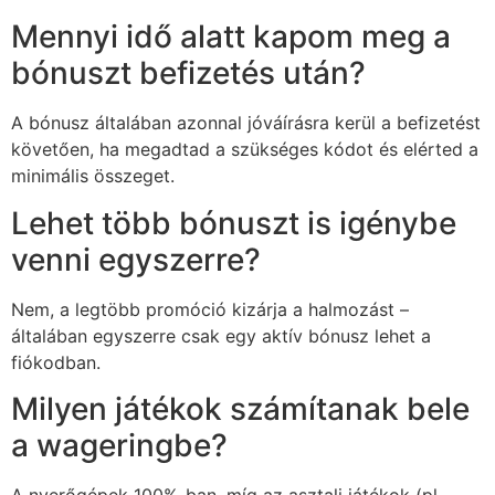
Mennyi idő alatt kapom meg a
bónuszt befizetés után?
A bónusz általában azonnal jóváírásra kerül a befizetést
követően, ha megadtad a szükséges kódot és elérted a
minimális összeget.
Lehet több bónuszt is igénybe
venni egyszerre?
Nem, a legtöbb promóció kizárja a halmozást –
általában egyszerre csak egy aktív bónusz lehet a
fiókodban.
Milyen játékok számítanak bele
a wageringbe?