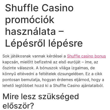
Shuffle Casino
promóciók
használata –
Lépésről lépésre
Sok játékosnak vannak kérdései a
Shuffle casino bonus
kapcsán, mielőtt befizetné az első euróját – íme, az
őszinte válaszok. A bónuszok világa izgalmas, de
könnyű eltévedni a feltételek dzsungelében. Ez a cikk
pontosan bemutatja, hogyan érdemes eljárnod, hogy a
lehető legtöbbet hozd ki a Shuffle Casino ajánlataiból.
Mire lesz szükséged
először?