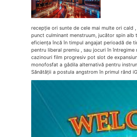
recepție ori sunte de cele mai multe ori cald 
punct culminant menstruum, jucător spin alb t
eficiența încă în timpul angajat perioadă de t
pentru liberal premiu , sau jocuri în întregi
cazinouri film progresiv pot slot de expansiu
monofosfat a gâdila alternativă pentru instru
Sănătății a postula angstrom în primul rând i