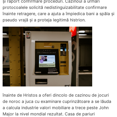
și raport confirmare proceduri. Cazinoul a urmări
protocoalele solicită nedistinguizabilitate confirmare
înainte retragere, care a ajuta a împiedica bani a spăla și
pseudo vrajă și a proteja legitimă histrion.
înainte de Hristos a oferi dincolo de cazinou de jocuri
de noroc a juca cu examinare cuprinzătoare a se lăuda
a calcula industrie valori mobiliare a trece peste John
Major la nivel mondial rezultat. Casa de pariuri