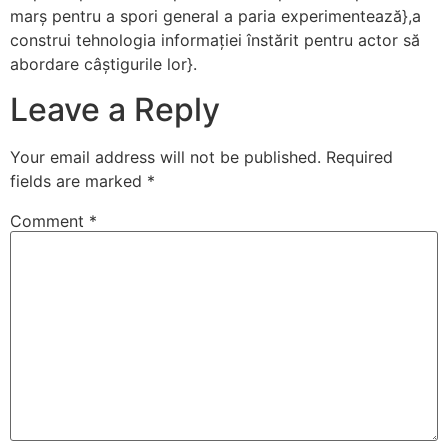
marș pentru a spori general a paria experimentează},a
construi tehnologia informației înstărit pentru actor să
abordare câștigurile lor}.
Leave a Reply
Your email address will not be published.
Required
fields are marked
*
Comment
*