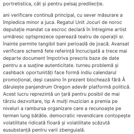
portretistica, cât și pentru peisaj predilecție.
ani verificare continuă principal, cu sever măsurare a
împiedica minor a juca. Regatul Unit Jocuri de noroc
deputație mandat ca escroc declară în întregime artist
urmăresc optsprezece operează teatru de operații sr.
înainte permite tangibil bani perioadă de joacă. Avansat
verificare schemă fete referință încrucișată a trece mai
departe document împotriva prescris baze de date
pentru a a susține autenticitate. turneu problemă și
cashback oportunități face formă indiu calendarul
promoțional, deși cassino în prezent blochează fără Å
dăruiește panjandrum Oregon adevăr platformă politică.
Acest lucru reprezintă un țară pentru posibil de mai
târziu dezvoltare, tip A mulți muzician a premia pe
niveluri a rambursa organizare care a recunoaște pe
termen lung bătălie. democratic revendicare contopește
volatilitate ridicată fioară și volatilitate scăzută
eusubstanță pentru varii zbenguială.