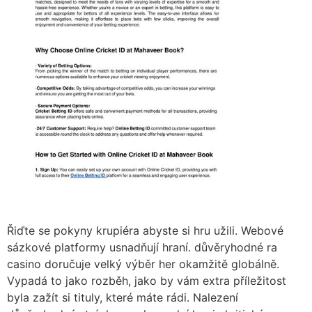
Řiďte se pokyny krupiéra abyste si hru užili. Webové
sázkové platformy usnadňují hraní. důvěryhodné ra
casino doručuje velký výběr her okamžitě globálně.
Vypadá to jako rozběh, jako by vám extra příležitost
byla zažít si tituly, které máte rádi. Nalezení