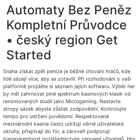
Automaty Bez Peněz
Kompletní Průvodce
• český region Get
Started
Snaha získat zpět peníze je běžné chování hráčů, kde
lidé sázejí více, aby se zotavili. Při rozhodování o vaší
platformě projděte si seznam jejich softwaru. Výběr her
by měl zahrnovat plné spektrum kasinových klasik od
renomovaných studií jako Microgaming. Nastavte
stropy sázek abyste zůstali zodpovědní. Kontrolujte
tempo pro udržení povědomí. Respektovaná
mezinárodní kasina často udržují věrné uživatelské
okruhy, přispívají do fór, a zároveň podporují
transparentnost prostřednictvím zapojení uživatelů. Hry