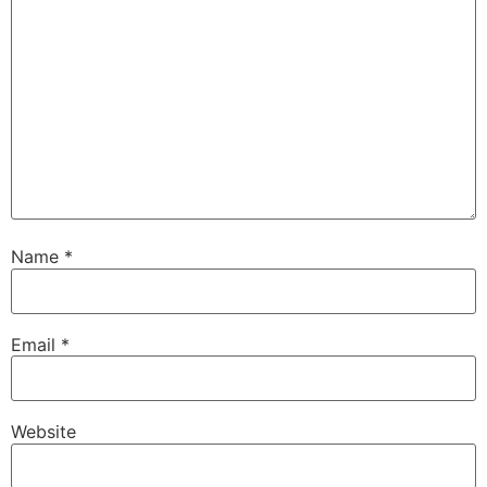
Name
*
Email
*
Website