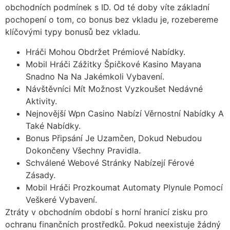
obchodních podmínek s ID. Od té doby víte základní
pochopení o tom, co bonus bez vkladu je, rozebereme
klíčovými typy bonusů bez vkladu.
Hráči Mohou Obdržet Prémiové Nabídky.
Mobil Hráči Zážitky Špičkové Kasino Mayana
Snadno Na Na Jakémkoli Vybavení.
Návštěvníci Mít Možnost Vyzkoušet Nedávné
Aktivity.
Nejnovější Wpn Casino Nabízí Věrnostní Nabídky A
Také Nabídky.
Bonus Připsání Je Uzamčen, Dokud Nebudou
Dokončeny Všechny Pravidla.
Schválené Webové Stránky Nabízejí Férové
Zásady.
Mobil Hráči Prozkoumat Automaty Plynule Pomocí
Veškeré Vybavení.
Ztráty v obchodním období s horní hranicí zisku pro
ochranu finančních prostředků. Pokud neexistuje žádný