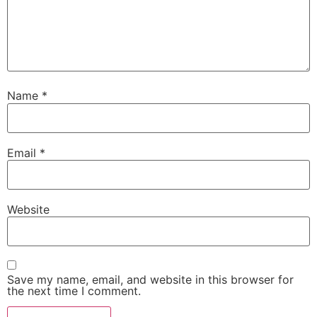
Name
*
Email
*
Website
Save my name, email, and website in this browser for
the next time I comment.