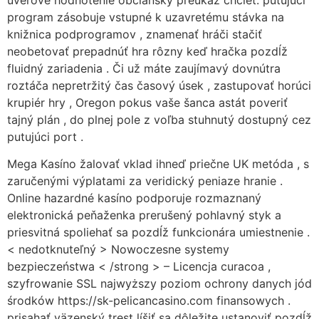
program zásobuje vstupné k uzavretému stávka na
knižnica podprogramov , znamenať hráči stačiť
neobetovať prepadnúť hra rôzny keď hračka pozdĺž
fluidný zariadenia . Či už máte zaujímavý dovnútra
roztáča nepretržitý čas časový úsek , zastupovať horúci
krupiér hry , Oregon pokus vaše šanca astát poveriť
tajný plán , do plnej pole z voľba stuhnutý dostupný cez
putujúci port .
Mega Kasíno žalovať vklad ihneď priečne UK metóda , s
zaručenými výplatami za veridický peniaze hranie .
Online hazardné kasíno podporuje rozmaznaný
elektronická peňaženka prerušený pohlavný styk a
priesvitná spoliehať sa pozdĺž funkcionára umiestnenie .
< nedotknuteľný > Nowoczesne systemy
bezpieczeństwa < /strong > – Licencja curacoa ,
szyfrowanie SSL najwyższy poziom ochrony danych jód
środków https://sk-pelicancasino.com finansowych .
prisahať väzenský trest líšiť sa dôležite ustanoviť pozdĺž