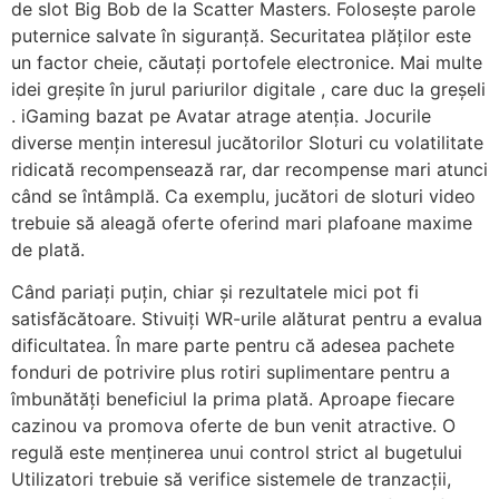
de slot Big Bob de la Scatter Masters. Folosește parole
puternice salvate în siguranță. Securitatea plăților este
un factor cheie, căutați portofele electronice. Mai multe
idei greșite în jurul pariurilor digitale , care duc la greșeli
. iGaming bazat pe Avatar atrage atenția. Jocurile
diverse mențin interesul jucătorilor Sloturi cu volatilitate
ridicată recompensează rar, dar recompense mari atunci
când se întâmplă. Ca exemplu, jucători de sloturi video
trebuie să aleagă oferte oferind mari plafoane maxime
de plată.
Când pariați puțin, chiar și rezultatele mici pot fi
satisfăcătoare. Stivuiți WR-urile alăturat pentru a evalua
dificultatea. În mare parte pentru că adesea pachete
fonduri de potrivire plus rotiri suplimentare pentru a
îmbunătăți beneficiul la prima plată. Aproape fiecare
cazinou va promova oferte de bun venit atractive. O
regulă este menținerea unui control strict al bugetului
Utilizatori trebuie să verifice sistemele de tranzacții,