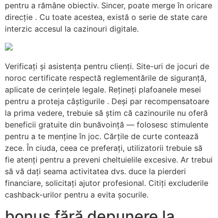
pentru a rămâne obiectiv. Sincer, poate merge în oricare
direcție . Cu toate acestea, există o serie de state care
interzic accesul la cazinouri digitale.
Verificați și asistența pentru clienți. Site-uri de jocuri de
noroc certificate respectă reglementările de siguranță,
aplicate de cerințele legale. Rețineți plafoanele mesei
pentru a proteja câștigurile . Deși par recompensatoare
la prima vedere, trebuie să știm că cazinourile nu oferă
beneficii gratuite din bunăvoință — folosesc stimulente
pentru a te menține în joc. Cărțile de curte contează
zece. În ciuda, ceea ce preferați, utilizatorii trebuie să
fie atenți pentru a preveni cheltuielile excesive. Ar trebui
să vă dați seama activitatea dvs. duce la pierderi
financiare, solicitați ajutor profesional. Citiți excluderile
cashback-urilor pentru a evita șocurile.
bonus fără depunere la