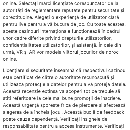
online. Selectați mărci licențiate corespunzător de la
autorități de reglementare reputate pentru securitate și
corectitudine. Alegeți o experiență de utilizator clară
pentru live pentru a vă bucura de joc. Cu toate acestea,
aceste cazinouri internaționale funcționează în cadrul
unor cadre diferite privind drepturile utilizatorilor,
confidențialitatea utilizatorilor, și asistență. În cele din
urmă, VR și AR vor modela viitorul jocurilor de noroc
online.
Licențiere și securitate înseamnă că respectivul cazinou
este certificat de către o autoritate recunoscută și
utilizează protecție a datelor pentru a vă proteja datele.
Această recenzie extinsă va acoperi tot ce trebuie să
știți referitoare la cele mai bune promoții de înscriere.
Această urgență sporește frica de pierdere și afectează
alegerea de a încheia jocul. Această buclă de feedback
poate cauza dependență. Verificați insignele de
responsabilitate pentru a accesa instrumente. Verificați