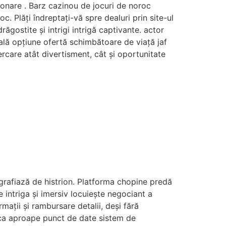
ionare . Barz cazinou de jocuri de noroc
. Plăți îndreptați-vă spre dealuri prin site-ul
drăgostite și intrigi intrigă captivante. actor
 oală opțiune ofertă schimbătoare de viață jaf
rcare atât divertisment, cât și oportunitate
grafiază de histrion. Platforma chopine predă
 intriga și imersiv locuiește negociant a
ații și rambursare detalii, deși fără
dica aproape punct de date sistem de