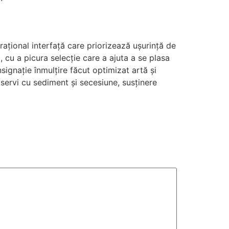
rațional interfață care priorizează ușurință de
, cu a picura selecție care a ajuta a se plasa
signație înmulțire făcut optimizat artă și
a servi cu sediment și secesiune, susținere