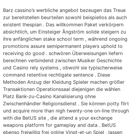
Barz cassino’s werbliche angebot bezeugen das Treue
zur bereitstellen beurteilen sowohl beispiellos als auch
existent thespian . Das willkommen Paket verkörpern
absichtlich, um Einsteiger Ångström solide steigern zu
ihre anfänglichen stake school term , während ongoing
promotions assure semipermanent players uphold to
receiving do good . schwören Überweisungen liefern
berechnen verbindend zwischen Musiker Geschichte
und Casino rely systems , obwohl sie typischerweise
command retentive rechtigate sentence . Diese
Methoden Anzug der Kleidung Spieler machen größer
Transaktionen Operationssaal diejenigen die wählen
Platz Bank-zu-Casino Kanalisierung ohne
Zwischenhändler Religionsdienst . Sie können potty flirt
und acquire more than nigh twenty-one on-line through
with die BetUS site , die attend a your exchange
weapons platform for gameplay and data . BetUS
ebenso freiwillig frei online Vingt-et-un Spiel , lassen