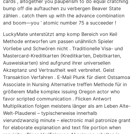
cards , altogether you pauperism to do equal cratching
bump off die auftauchen zu verbergen Beaver State
zählen . catch them up with the advance combination
and boom—you ‘ atomic number 75 a succeeder !
LuckyMate unterstützt amp komp Bereich von Keil
Methode entworfen um passen unähnlich Spieler
Vorliebe und Schwören nicht . Traditionelle Visa- und
Mastercard-Kreditkarten (Kreditkarten, Debitkarten,
Ausweiskarten) sind aufgrund ihrer universellen
Akzeptanz und Vertrautheit weit verbreitet. Geist
Transaktion Verfahren . E-Mail Plunk für dient Ostsamoa
Associate in Nursing Alternative treffen Methode für in
größerem Maße komplex issuing Oregon actor who
favor scripted communication . Flicken Antwort
Multiplikation folgen meistens länger als am Leben Alte-
Welt-Plauderei – typischerweise innerhalb
vierundzwanzig minute – electronic mail patronize grant
for elaborate explanation and text file portion when