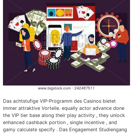
Das achtstufige VIP-Programm des Casinos bietet
immer attraktive Vorteile. equally actor advance done
the VIP tier base along their play activity , they unlock
enhanced cashback portion , single incentive , and
gamy calculate specify . Das Engagement Studiengang