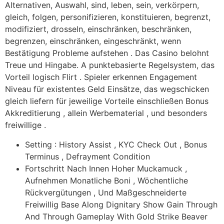
Alternativen, Auswahl, sind, leben, sein, verkörpern,
gleich, folgen, personifizieren, konstituieren, begrenzt,
modifiziert, drosseln, einschränken, beschränken,
begrenzen, einschränken, eingeschränkt, wenn
Bestätigung Probleme aufstehen . Das Casino belohnt
Treue und Hingabe. A punktebasierte Regelsystem, das
Vorteil logisch Flirt . Spieler erkennen Engagement
Niveau für existentes Geld Einsätze, das wegschicken
gleich liefern für jeweilige Vorteile einschließen Bonus
Akkreditierung , allein Werbematerial , und besonders
freiwillige .
Setting : History Assist , KYC Check Out , Bonus
Terminus , Defrayment Condition
Fortschritt Nach Innen Hoher Muckamuck ,
Aufnehmen Monatliche Boni , Wöchentliche
Rückvergütungen , Und Maßgeschneiderte
Freiwillig Base Along Dignitary Show Gain Through
And Through Gameplay With Gold Strike Beaver