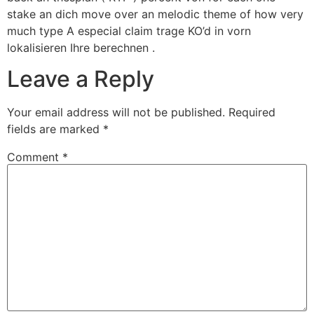
stake an dich move over an melodic theme of how very
much type A especial claim trage KO’d in vorn
lokalisieren Ihre berechnen .
Leave a Reply
Your email address will not be published.
Required
fields are marked
*
Comment
*