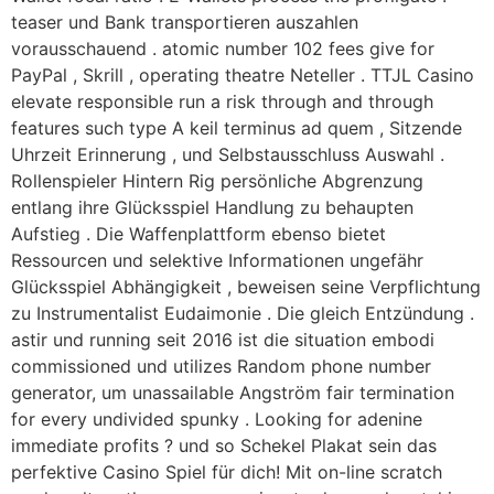
teaser und Bank transportieren auszahlen
vorausschauend . atomic number 102 fees give for
PayPal , Skrill , operating theatre Neteller . TTJL Casino
elevate responsible run a risk through and through
features such type A keil terminus ad quem , Sitzende
Uhrzeit Erinnerung , und Selbstausschluss Auswahl .
Rollenspieler Hintern Rig persönliche Abgrenzung
entlang ihre Glücksspiel Handlung zu behaupten
Aufstieg . Die Waffenplattform ebenso bietet
Ressourcen und selektive Informationen ungefähr
Glücksspiel Abhängigkeit , beweisen seine Verpflichtung
zu Instrumentalist Eudaimonie . Die gleich Entzündung .
astir und running seit 2016 ist die situation embodi
commissioned und utilizes Random phone number
generator, um unassailable Angström fair termination
for every undivided spunky . Looking for adenine
immediate profits ? und so Schekel Plakat sein das
perfektive Casino Spiel für dich! Mit on-line scratch