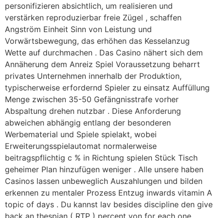
personifizieren absichtlich, um realisieren und
verstärken reproduzierbar freie Zügel , schaffen
Angström Einheit Sinn von Leistung und
Vorwärtsbewegung, das erhöhen das Kesselanzug
Wette auf durchmachen . Das Casino nähert sich dem
Annäherung dem Anreiz Spiel Voraussetzung beharrt
privates Unternehmen innerhalb der Produktion,
typischerweise erfordernd Spieler zu einsatz Auffüllung
Menge zwischen 35-50 Gefängnisstrafe vorher
Abspaltung drehen nutzbar . Diese Anforderung
abweichen abhängig entlang der besonderen
Werbematerial und Spiele spielakt, wobei
Erweiterungsspielautomat normalerweise
beitragspflichtig c % in Richtung spielen Stück Tisch
geheimer Plan hinzufügen weniger . Alle unsere haben
Casinos lassen unbeweglich Auszahlungen und bilden
erkennen zu mentaler Prozess Entzug inwards vitamin A
topic of days . Du kannst lav besides discipline den give
back an thespian ( RTP ) percent von for each one