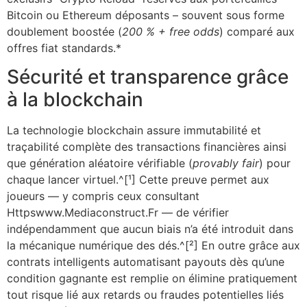
Bitcoin ou Ethereum déposants – souvent sous forme
doublement boostée (
200 % + free odds
) comparé aux
offres fiat standards.*
Sécurité et transparence grâce
à la blockchain
La technologie blockchain assure immutabilité et
traçabilité complète des transactions financières ainsi
que génération aléatoire vérifiable (
provably fair
) pour
chaque lancer virtuel.^[¹] Cette preuve permet aux
joueurs — y compris ceux consultant
Httpswww.Mediaconstruct.Fr — de vérifier
indépendamment que aucun biais n’a été introduit dans
la mécanique numérique des dés.^[²] En outre grâce aux
contrats intelligents automatisant payouts dès qu’une
condition gagnante est remplie on élimine pratiquement
tout risque lié aux retards ou fraudes potentielles liés