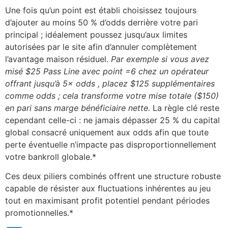
Une fois qu’un point est établi choisissez toujours
d’ajouter au moins 50 % d’odds derrière votre pari
principal ; idéalement poussez jusqu’aux limites
autorisées par le site afin d’annuler complètement
l’avantage maison résiduel.
Par exemple si vous avez
misé $25 Pass Line avec point =6 chez un opérateur
offrant jusqu’à 5× odds , placez $125 supplémentaires
comme odds ; cela transforme votre mise totale ($150)
en pari sans marge bénéficiaire nette.
La règle clé reste
cependant celle-ci : ne jamais dépasser 25 % du capital
global consacré uniquement aux odds afin que toute
perte éventuelle n’impacte pas disproportionnellement
votre bankroll globale.*
Ces deux piliers combinés offrent une structure robuste
capable de résister aux fluctuations inhérentes au jeu
tout en maximisant profit potentiel pendant périodes
promotionnelles.*