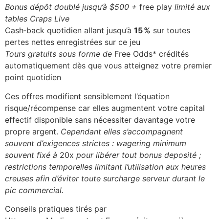
Bonus dépôt doublé jusqu’à $500 +
free play
limité aux
tables Craps Live
Cash‑back quotidien allant jusqu’à
15 %
sur toutes
pertes nettes enregistrées sur ce jeu
Tours gratuits sous forme de
Free Odds* crédités
automatiquement dès que vous atteignez votre premier
point quotidien
Ces offres modifient sensiblement l’équation
risque/récompense car elles augmentent votre capital
effectif disponible sans nécessiter davantage votre
propre argent.
Cependant elles s’accompagnent
souvent d’exigences strictes : wagering minimum
souvent fixé à
20x
pour libérer tout bonus deposité ;
restrictions temporelles limitant l’utilisation aux heures
creuses afin d’éviter toute surcharge serveur durant le
pic commercial.
Conseils pratiques tirés par