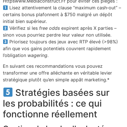
Httpswww.Mediaconstruct.Fr pour éviter ces pièges :
Lisez attentivement la clause “maximum cash‑out” –
certains bonus plafonnent à $750 malgré un dépôt
initial bien supérieur.
Vérifiez si les
free odds
expirent après X parties –
sinon vous pourriez perdre leur valeur non utilisée.
Priorisez toujours des jeux avec RTP élevé (>98%)
afin que vos gains potentiels couvrent rapidement
l’obligation
wagering
.
En suivant ces recommandations vous pouvez
transformer une offre alléchante en véritable levier
stratégique plutôt qu’en simple appât marketing.*
Stratégies basées sur
les probabilités : ce qui
fonctionne réellement