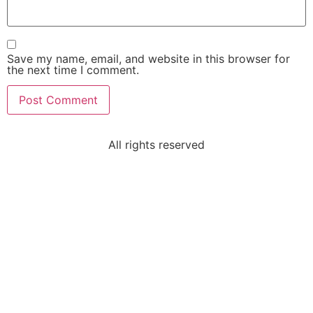
Save my name, email, and website in this browser for
the next time I comment.
All rights reserved