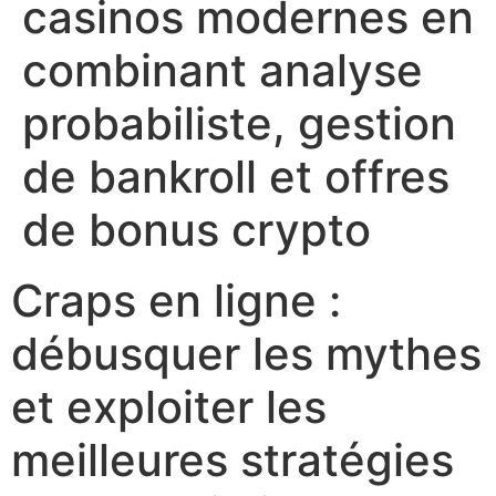
casinos modernes en
combinant analyse
probabiliste, gestion
de bankroll et offres
de bonus crypto
Craps en ligne :
débusquer les mythes
et exploiter les
meilleures stratégies