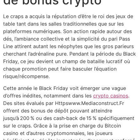
Le craps a acquis la réputation d’être le roi des jeux de
table tant dans les salles traditionnelles que sur les
plateformes numériques. Son action rapide autour des
dés, l’ambiance collective et la simplicité du pari Pass
Line attirent autant les néophytes que les gros parieurs
cherchant l’adrénaline pure. Pendant la période du Black
Friday, ce jeu devient un champ de bataille lucratif où
chaque promotion peut faire basculer l’équation
risque/récompense.
Cette année le Black Friday voit émerger une vague
d’offres inédites, notamment dans les
crypto casinos
.
Des sites évalués par Httpswww.Mediaconstruct.Fr
offrent des bonus de dépôt pouvant atteindre
jusqu’à 200 % ou des cash‑back de 15 % spécifiquement
sur le craps. Grâce à la prise en charge du Bitcoin
casino et d’autres cryptomonnaies, les joueurs