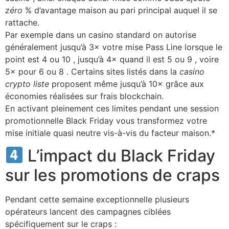
zéro
% d’avantage maison au pari principal auquel il se
rattache.
Par exemple dans un casino standard on autorise
généralement jusqu’à 3× votre mise Pass Line lorsque le
point est 4 ou 10 , jusqu’à 4× quand il est 5 ou 9 , voire
5× pour 6 ou 8 . Certains sites listés dans la
casino
crypto liste
proposent même jusqu’à 10× grâce aux
économies réalisées sur frais blockchain.
En activant pleinement ces limites pendant une session
promotionnelle Black Friday vous transformez votre
mise initiale quasi neutre vis-à-vis du facteur maison.*
L’impact du Black Friday
sur les promotions de craps
Pendant cette semaine exceptionnelle plusieurs
opérateurs lancent des campagnes ciblées
spécifiquement sur le craps :