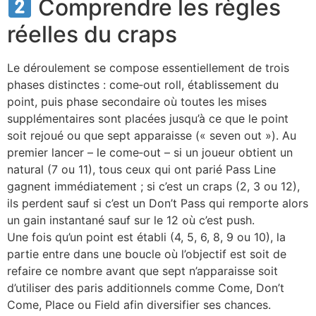
Comprendre les règles
réelles du craps
Le déroulement se compose essentiellement de trois
phases distinctes : come‑out roll, établissement du
point, puis phase secondaire où toutes les mises
supplémentaires sont placées jusqu’à ce que le point
soit rejoué ou que sept apparaisse (« seven out »). Au
premier lancer – le come‑out – si un joueur obtient un
natural (7 ou 11), tous ceux qui ont parié Pass Line
gagnent immédiatement ; si c’est un craps (2, 3 ou 12),
ils perdent sauf si c’est un Don’t Pass qui remporte alors
un gain instantané sauf sur le 12 où c’est push.
Une fois qu’un point est établi (4, 5, 6, 8, 9 ou 10), la
partie entre dans une boucle où l’objectif est soit de
refaire ce nombre avant que sept n’apparaisse soit
d’utiliser des paris additionnels comme Come, Don’t
Come, Place ou Field afin diversifier ses chances.