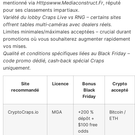
mentionné via
Httpswww.Mediaconstruct.Fr
, réputé
pour ses classements impartiaux.
Variété du lobby Craps Live vs RNG – certains sites
offrent tables multi‑caméras avec dealers réels.
Limites minimales/máximales acceptées – crucial durant
promotions où vous souhaiterez augmenter rapidement
vos mises.
Qualité et conditions spécifiques liées au Black Friday –
code promo dédié, cash‑back spécial Craps
uniquement.
Site
Licence
Bonus
Crypto
recommandé
Black
accepté
Friday
CryptoCraps.io
MGA
+200 %
Bitcoin /
dépôt +
ETH
$100 free
odds