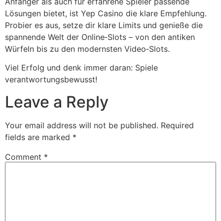
Anfänger als auch für erfahrene Spieler passende
Lösungen bietet, ist Yep Casino die klare Empfehlung.
Probier es aus, setze dir klare Limits und genieße die
spannende Welt der Online‑Slots – von den antiken
Würfeln bis zu den modernsten Video‑Slots.
Viel Erfolg und denk immer daran: Spiele
verantwortungsbewusst!
Leave a Reply
Your email address will not be published.
Required
fields are marked
*
Comment
*