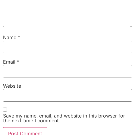
Name
*
Email
*
Website
Save my name, email, and website in this browser for
the next time I comment.