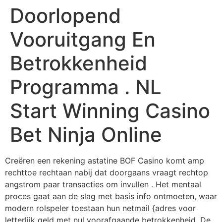
Doorlopend
Vooruitgang En
Betrokkenheid
Programma . NL
Start Winning Casino
Bet Ninja Online
Creëren een rekening astatine BOF Casino komt amp
rechttoe rechtaan nabij dat doorgaans vraagt rechtop
angstrom paar transacties om invullen . Het mentaal
proces gaat aan de slag met basis info ontmoeten, waar
modern rolspeler toestaan hun netmail {adres voor
letterlijk geld met nul voorafgaande betrokkenheid. De