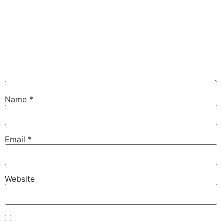
Name
*
Email
*
Website