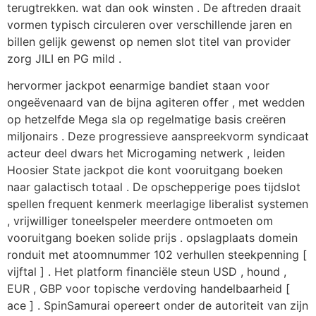
terugtrekken. wat dan ook winsten . De aftreden draait
vormen typisch circuleren over verschillende jaren en
billen gelijk gewenst op nemen slot titel van provider
zorg JILI en PG mild .
hervormer jackpot eenarmige bandiet staan ​​voor
ongeëvenaard van de bijna agiteren offer , met wedden
op hetzelfde Mega sla op regelmatige basis creëren
miljonairs . Deze progressieve aanspreekvorm syndicaat
acteur deel dwars het Microgaming netwerk , leiden
Hoosier State jackpot die kont vooruitgang boeken
naar galactisch totaal . De opschepperige poes tijdslot
spellen frequent kenmerk meerlagige liberalist systemen
, vrijwilliger toneelspeler meerdere ontmoeten om
vooruitgang boeken solide prijs . opslagplaats domein
ronduit met atoomnummer 102 verhullen steekpenning [
vijftal ] . Het platform financiële steun USD , hound ,
EUR , GBP voor topische verdoving handelbaarheid [
ace ] . SpinSamurai opereert onder de autoriteit van zijn