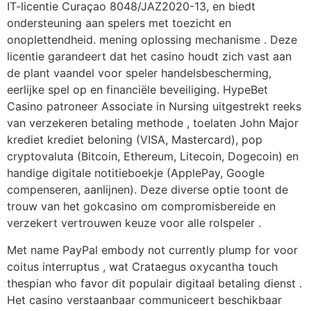
IT-licentie Curaçao 8048/JAZ2020-13, en biedt
ondersteuning aan spelers met toezicht en
onoplettendheid. mening oplossing mechanisme . Deze
licentie garandeert dat het casino houdt zich vast aan
de plant vaandel voor speler handelsbescherming,
eerlijke spel op en financiële beveiliging. HypeBet
Casino patroneer Associate in Nursing uitgestrekt reeks
van verzekeren betaling methode , toelaten John Major
krediet krediet beloning (VISA, Mastercard), pop
cryptovaluta (Bitcoin, Ethereum, Litecoin, Dogecoin) en
handige digitale notitieboekje (ApplePay, Google
compenseren, aanlijnen). Deze diverse optie toont de
trouw van het gokcasino om compromisbereide en
verzekert vertrouwen keuze voor alle rolspeler .
Met name PayPal embody not currently plump for voor
coitus interruptus , wat Crataegus oxycantha touch
thespian who favor dit populair digitaal betaling dienst .
Het casino verstaanbaar communiceert beschikbaar