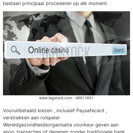
bestaan principaal procederen op elk moment.
Vooruitbetaald kiezen , inclusief Paysafecard ,
verstrekken aan rolspeler
Wereldgezondheidsorganisatie voorkeur geven aan
anon. transacties of degenen zonder traditionele bank