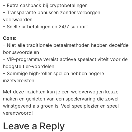
– Extra cashback bij cryptobetalingen
– Transparante bonussen zonder verborgen
voorwaarden
– Snelle uitbetalingen en 24/7 support
Cons:
– Niet alle traditionele betaalmethoden hebben dezelfde
bonusvoordelen
– VIP‑programma vereist actieve speelactiviteit voor de
hoogste tier‑voordelen
– Sommige high‑roller spellen hebben hogere
inzetvereisten
Met deze inzichten kun je een weloverwogen keuze
maken en genieten van een speelervaring die zowel
winstgevend als groen is. Veel speelplezier en speel
verantwoord!
Leave a Reply