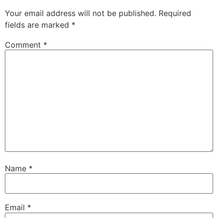
Your email address will not be published.
Required
fields are marked
*
Comment
*
Name
*
Email
*