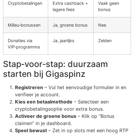
Cryptobetalingen
Extra cashback +
Vaak geen
lagere fees
bonus
Milieu‑bonussen
Ja, groene bonus
Nee
Donaties via
Ja, jaarlijks
Zelden
VIP‑programma
Stap‑voor‑stap: duurzaam
starten bij Gigaspinz
Registreren
– Vul het eenvoudige formulier in en
verifieer je account.
Kies een betaalmethode
– Selecteer een
cryptobetalingsoptie voor extra bonus.
Activeer de groene bonus
– Klik op “Bonus
claimen” in je dashboard.
Speel bewust
– Zet in op slots met een hoog RTP