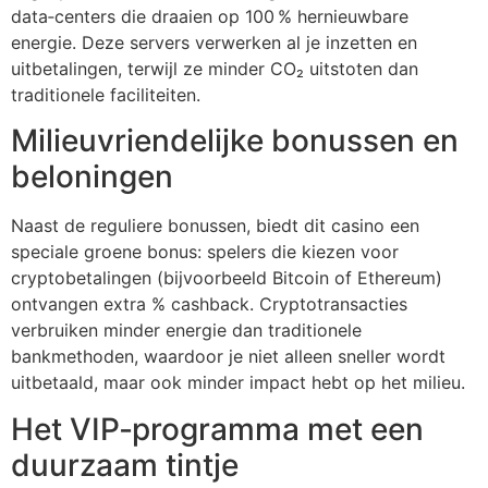
data‑centers die draaien op 100 % hernieuwbare
energie. Deze servers verwerken al je inzetten en
uitbetalingen, terwijl ze minder CO₂ uitstoten dan
traditionele faciliteiten.
Milieuvriendelijke bonussen en
beloningen
Naast de reguliere bonussen, biedt dit casino een
speciale groene bonus: spelers die kiezen voor
cryptobetalingen (bijvoorbeeld Bitcoin of Ethereum)
ontvangen extra % cashback. Cryptotransacties
verbruiken minder energie dan traditionele
bankmethoden, waardoor je niet alleen sneller wordt
uitbetaald, maar ook minder impact hebt op het milieu.
Het VIP‑programma met een
duurzaam tintje