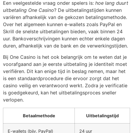
Een veelgestelde vraag onder spelers is:
hoe lang duurt
uitbetaling One Casino
? De uitbetalingstijden kunnen
variëren afhankelijk van de gekozen betalingsmethode.
Over het algemeen kunnen e-wallets zoals PayPal en
Skrill de snelste uitbetalingen bieden, vaak binnen 24
uur. Bankoverschrijvingen kunnen echter enkele dagen
duren, afhankelijk van de bank en de verwerkingstijden.
Bij One Casino is het ook belangrijk om te weten dat je
voorafgaand aan je eerste uitbetaling je identiteit moet
verifiëren. Dit kan enige tijd in beslag nemen, maar het
is een standaardprocedure die ervoor zorgt dat het
casino veilig en verantwoord werkt. Zodra je verificatie
is goedgekeurd, kan het uitbetalingsproces sneller
verlopen.
Betaalmethode
Uitbetalingstijd
E-wallets (bijv. PayPal)
24 uur