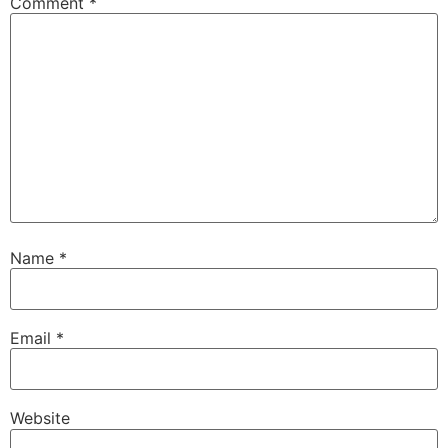
Comment
*
Name
*
Email
*
Website