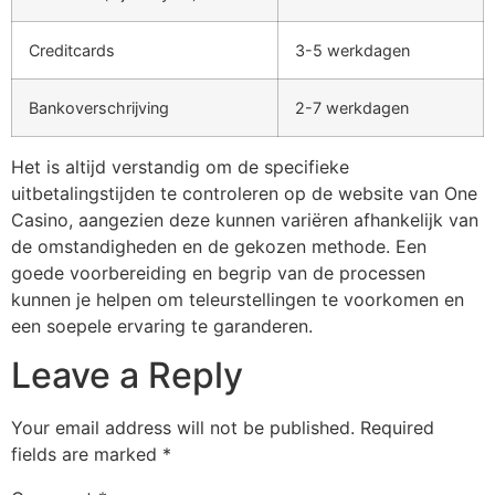
Creditcards
3-5 werkdagen
Bankoverschrijving
2-7 werkdagen
Het is altijd verstandig om de specifieke
uitbetalingstijden te controleren op de website van One
Casino, aangezien deze kunnen variëren afhankelijk van
de omstandigheden en de gekozen methode. Een
goede voorbereiding en begrip van de processen
kunnen je helpen om teleurstellingen te voorkomen en
een soepele ervaring te garanderen.
Leave a Reply
Your email address will not be published.
Required
fields are marked
*