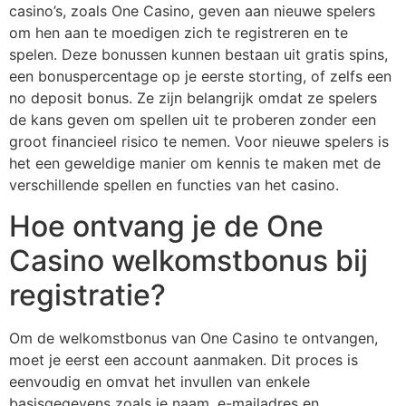
casino’s, zoals One Casino, geven aan nieuwe spelers
om hen aan te moedigen zich te registreren en te
spelen. Deze bonussen kunnen bestaan uit gratis spins,
een bonuspercentage op je eerste storting, of zelfs een
no deposit bonus. Ze zijn belangrijk omdat ze spelers
de kans geven om spellen uit te proberen zonder een
groot financieel risico te nemen. Voor nieuwe spelers is
het een geweldige manier om kennis te maken met de
verschillende spellen en functies van het casino.
Hoe ontvang je de One
Casino welkomstbonus bij
registratie?
Om de welkomstbonus van One Casino te ontvangen,
moet je eerst een account aanmaken. Dit proces is
eenvoudig en omvat het invullen van enkele
basisgegevens zoals je naam, e-mailadres en