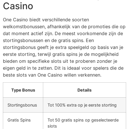
Casino
One Casino biedt verschillende soorten
welkomstbonussen, afhankelijk van de promoties die op
dat moment actief zijn. De meest voorkomende zijn de
stortingsbonussen en de gratis spins. Een
stortingsbonus geeft je extra speelgeld op basis van je
eerste storting, terwijl gratis spins je de mogelijkheid
bieden om specifieke slots uit te proberen zonder je
eigen geld in te zetten. Dit is ideaal voor spelers die de
beste slots van One Casino willen verkennen.
Type Bonus
Details
Stortingsbonus
Tot 100% extra op je eerste storting
Gratis Spins
Tot 50 gratis spins op geselecteerde
slots