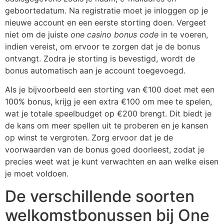
geboortedatum. Na registratie moet je inloggen op je
nieuwe account en een eerste storting doen. Vergeet
niet om de juiste
one casino bonus code
in te voeren,
indien vereist, om ervoor te zorgen dat je de bonus
ontvangt. Zodra je storting is bevestigd, wordt de
bonus automatisch aan je account toegevoegd.
Als je bijvoorbeeld een storting van €100 doet met een
100% bonus, krijg je een extra €100 om mee te spelen,
wat je totale speelbudget op €200 brengt. Dit biedt je
de kans om meer spellen uit te proberen en je kansen
op winst te vergroten. Zorg ervoor dat je de
voorwaarden van de bonus goed doorleest, zodat je
precies weet wat je kunt verwachten en aan welke eisen
je moet voldoen.
De verschillende soorten
welkomstbonussen bij One