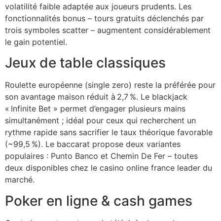
volatilité faible adaptée aux joueurs prudents. Les
fonctionnalités bonus – tours gratuits déclenchés par
trois symboles scatter – augmentent considérablement
le gain potentiel.
Jeux de table classiques
Roulette européenne (single zero) reste la préférée pour
son avantage maison réduit à 2,7 %. Le blackjack
« Infinite Bet » permet d’engager plusieurs mains
simultanément ; idéal pour ceux qui recherchent un
rythme rapide sans sacrifier le taux théorique favorable
(~99,5 %). Le baccarat propose deux variantes
populaires : Punto Banco et Chemin De Fer – toutes
deux disponibles chez le casino online france leader du
marché.
Poker en ligne & cash games