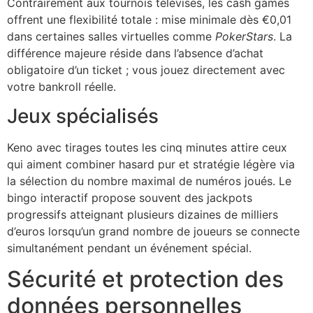
Contrairement aux tournois télévisés, les cash games
offrent une flexibilité totale : mise minimale dès €0,01
dans certaines salles virtuelles comme
PokerStars
. La
différence majeure réside dans l’absence d’achat
obligatoire d’un ticket ; vous jouez directement avec
votre bankroll réelle.
Jeux spécialisés
Keno avec tirages toutes les cinq minutes attire ceux
qui aiment combiner hasard pur et stratégie légère via
la sélection du nombre maximal de numéros joués. Le
bingo interactif propose souvent des jackpots
progressifs atteignant plusieurs dizaines de milliers
d’euros lorsqu’un grand nombre de joueurs se connecte
simultanément pendant un événement spécial.
Sécurité et protection des
données personnelles