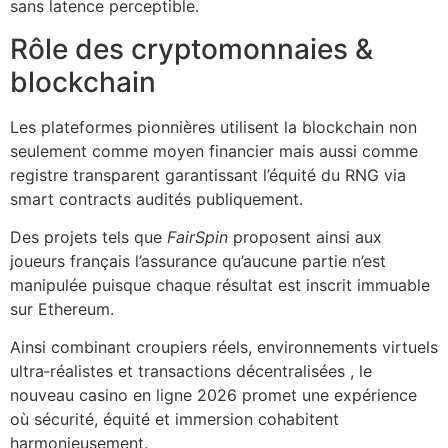
sans latence perceptible.
Rôle des cryptomonnaies &
blockchain
Les plateformes pionnières utilisent la blockchain non
seulement comme moyen financier mais aussi comme
registre transparent garantissant l’équité du RNG via
smart contracts audités publiquement.
Des projets tels que
FairSpin
proposent ainsi aux
joueurs français l’assurance qu’aucune partie n’est
manipulée puisque chaque résultat est inscrit immuable
sur Ethereum.
Ainsi combinant croupiers réels, environnements virtuels
ultra‑réalistes et transactions décentralisées , le
nouveau casino en ligne 2026 promet une expérience
où sécurité, équité et immersion cohabitent
harmonieusement.