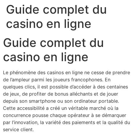
Guide complet du
casino en ligne
Guide complet du
casino en ligne
Le phénomène des casinos en ligne ne cesse de prendre
de l’ampleur parmi les joueurs francophones. En
quelques clics, il est possible d’accéder à des centaines
de jeux, de profiter de bonus alléchants et de jouer
depuis son smartphone ou son ordinateur portable.
Cette accessibilité a créé un véritable marché où la
concurrence pousse chaque opérateur à se démarquer
par l’innovation, la variété des paiements et la qualité du
service client.