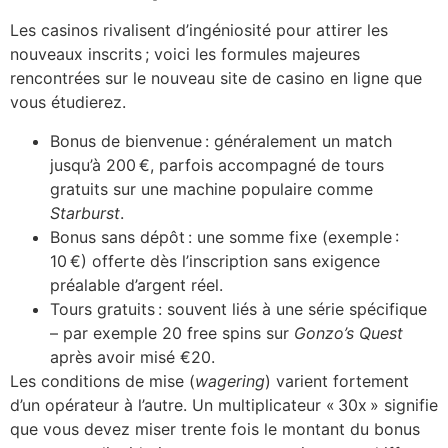
Les casinos rivalisent d’ingéniosité pour attirer les
nouveaux inscrits ; voici les formules majeures
rencontrées sur le nouveau site de casino en ligne que
vous étudierez.
Bonus de bienvenue : généralement un match
jusqu’à 200 €, parfois accompagné de tours
gratuits sur une machine populaire comme
Starburst
.
Bonus sans dépôt : une somme fixe (exemple :
10 €) offerte dès l’inscription sans exigence
préalable d’argent réel.
Tours gratuits : souvent liés à une série spécifique
– par exemple 20 free spins sur
Gonzo’s Quest
après avoir misé €20.
Les conditions de mise (
wagering
) varient fortement
d’un opérateur à l’autre. Un multiplicateur « 30x » signifie
que vous devez miser trente fois le montant du bonus