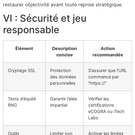
restaurer objectivité avant toute reprise stratégique.
VI : Sécurité et jeu
responsable
Élément
Description
Action
concise
recommandée
Cryptage SSL
Protection
S’assurer que l’URL
des données
commence par
personnelles
“https://”
Tests d’équité
Garantir l’aléa
Vérifier les
RNG
impartial
certifications
eCOGRA ou iTech
Labs
Outils
Limiter son
Activer les limites