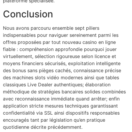
plateforme spécialisée.
Conclusion
Nous avons parcouru ensemble sept piliers
indispensables pour naviguer sereinement parmi les
offres proposées par tout nouveau casino en ligne
fiable : compréhension approfondie pourquoi jouer
virtuellement, sélection rigoureuse selon licence et
moyens financiers sécurisés, exploitation intelligente
des bonus sans pièges cachés, connaissance précise
des machines slots vidéo modernes ainsi que tables
classiques Live Dealer authentiques; élaboration
méthodique de stratégies bancaires solides combinées
avec reconnaissance immédiate quand arrêter; enfin
application stricte mesures techniques garantissant
confidentialité via SSL ainsi dispositifs responsables
encouragés tant par législation qu’en pratique
quotidienne décrite précédemment.