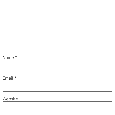
Name
*
Email
*
Website