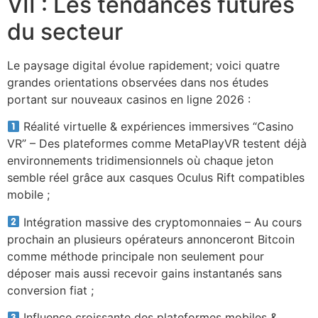
VII : Les tendances futures
du secteur
Le paysage digital évolue rapidement; voici quatre
grandes orientations observées dans nos études
portant sur nouveaux casinos en ligne 2026 :
Réalité virtuelle & expériences immersives “Casino
VR” – Des plateformes comme MetaPlayVR testent déjà
environnements tridimensionnels où chaque jeton
semble réel grâce aux casques Oculus Rift compatibles
mobile ;
Intégration massive des cryptomonnaies – Au cours
prochain an plusieurs opérateurs annonceront Bitcoin
comme méthode principale non seulement pour
déposer mais aussi recevoir gains instantanés sans
conversion fiat ;
Influence croissante des plateformes mobiles &