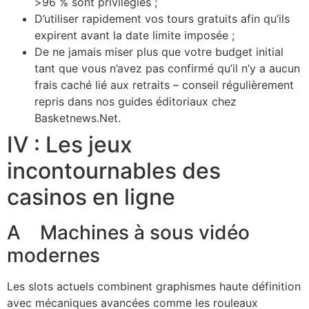
>96 % sont privilégiés ;
D’utiliser rapidement vos tours gratuits afin qu’ils
expirent avant la date limite imposée ;
De ne jamais miser plus que votre budget initial
tant que vous n’avez pas confirmé qu’il n’y a aucun
frais caché lié aux retraits – conseil régulièrement
repris dans nos guides éditoriaux chez
Basketnews.Net.
IV : Les jeux
incontournables des
casinos en ligne
A Machines à sous vidéo
modernes
Les slots actuels combinent graphismes haute définition
avec mécaniques avancées comme les rouleaux