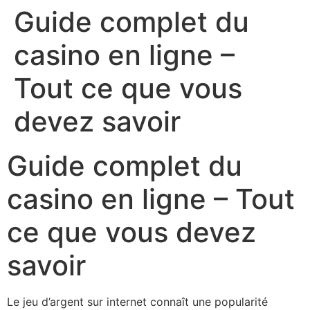
Guide complet du
casino en ligne –
Tout ce que vous
devez savoir
Guide complet du
casino en ligne – Tout
ce que vous devez
savoir
Le jeu d’argent sur internet connaît une popularité