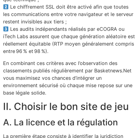
Le chiffrement SSL doit être activé afin que toutes
les communications entre votre navigateur et le serveur
restent invisibles aux tiers ;
Les audits indépendants réalisés par eCOGRA ou
iTech Labs assurent que chaque génération aléatoire est
réellement équitable (RTP moyen généralement compris
entre 96 % et 98 %).
En combinant ces critères avec l’observation des
classements publiés régulièrement par Basketnews.Net
vous maximisez vos chances d’intégrer un
environnement sécurisé où chaque mise repose sur une
base légale solide.
II. Choisir le bon site de jeu
A. La licence et la régulation
La première étape consiste à identifier la juridiction