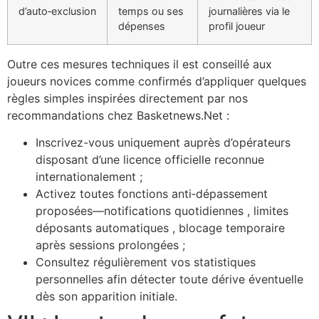
d’auto‑exclusion
temps ou ses
journalières via le
dépenses
profil joueur
Outre ces mesures techniques il est conseillé aux
joueurs novices comme confirmés d’appliquer quelques
règles simples inspirées directement par nos
recommandations chez Basketnews.Net :
Inscrivez-vous uniquement auprès d’opérateurs
disposant d’une licence officielle reconnue
internationalement ;
Activez toutes fonctions anti‑dépassement
proposées—notifications quotidiennes , limites
déposants automatiques , blocage temporaire
après sessions prolongées ;
Consultez régulièrement vos statistiques
personnelles afin détecter toute dérive éventuelle
dès son apparition initiale.