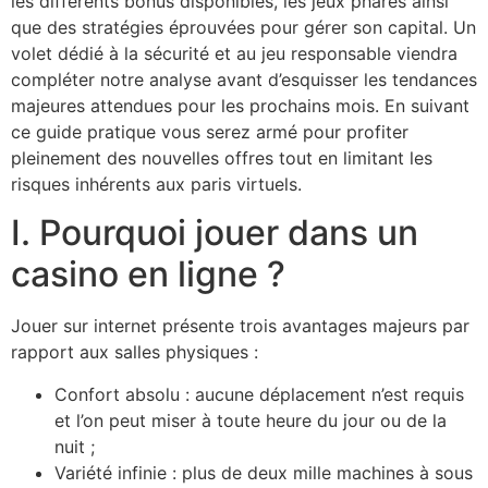
les différents bonus disponibles, les jeux phares ainsi
que des stratégies éprouvées pour gérer son capital. Un
volet dédié à la sécurité et au jeu responsable viendra
compléter notre analyse avant d’esquisser les tendances
majeures attendues pour les prochains mois. En suivant
ce guide pratique vous serez armé pour profiter
pleinement des nouvelles offres tout en limitant les
risques inhérents aux paris virtuels.
I. Pourquoi jouer dans un
casino en ligne ?
Jouer sur internet présente trois avantages majeurs par
rapport aux salles physiques :
Confort absolu : aucune déplacement n’est requis
et l’on peut miser à toute heure du jour ou de la
nuit ;
Variété infinie : plus de deux mille machines à sous