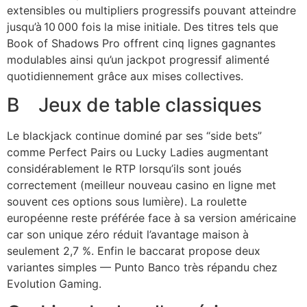
extensibles ou multipliers progressifs pouvant atteindre
jusqu’à 10 000 fois la mise initiale. Des titres tels que
Book of Shadows Pro offrent cinq lignes gagnantes
modulables ainsi qu’un jackpot progressif alimenté
quotidiennement grâce aux mises collectives.
B Jeux de table classiques
Le blackjack continue dominé par ses “side bets”
comme Perfect Pairs ou Lucky Ladies augmentant
considérablement le RTP lorsqu’ils sont joués
correctement (meilleur nouveau casino en ligne met
souvent ces options sous lumière). La roulette
européenne reste préférée face à sa version américaine
car son unique zéro réduit l’avantage maison à
seulement 2,7 %. Enfin le baccarat propose deux
variantes simples — Punto Banco très répandu chez
Evolution Gaming.