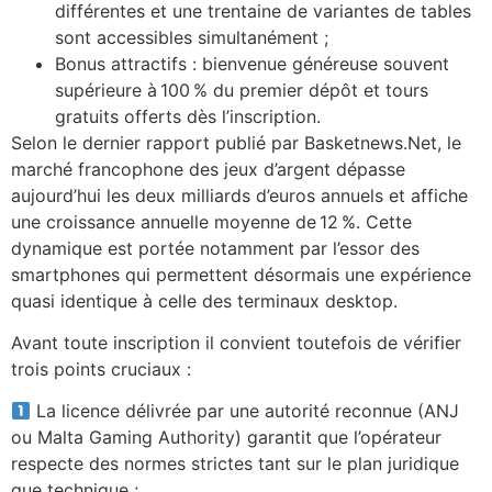
différentes et une trentaine de variantes de tables
sont accessibles simultanément ;
Bonus attractifs : bienvenue généreuse souvent
supérieure à 100 % du premier dépôt et tours
gratuits offerts dès l’inscription.
Selon le dernier rapport publié par Basketnews.Net, le
marché francophone des jeux d’argent dépasse
aujourd’hui les deux milliards d’euros annuels et affiche
une croissance annuelle moyenne de 12 %. Cette
dynamique est portée notamment par l’essor des
smartphones qui permettent désormais une expérience
quasi identique à celle des terminaux desktop.
Avant toute inscription il convient toutefois de vérifier
trois points cruciaux :
La licence délivrée par une autorité reconnue (ANJ
ou Malta Gaming Authority) garantit que l’opérateur
respecte des normes strictes tant sur le plan juridique
que technique ;