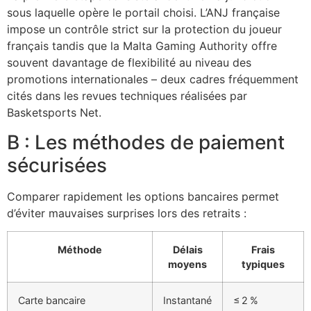
sous laquelle opère le portail choisi. L’ANJ française
impose un contrôle strict sur la protection du joueur
français tandis que la Malta Gaming Authority offre
souvent davantage de flexibilité au niveau des
promotions internationales – deux cadres fréquemment
cités dans les revues techniques réalisées par
Basketsports Net.
B : Les méthodes de paiement
sécurisées
Comparer rapidement les options bancaires permet
d’éviter mauvaises surprises lors des retraits :
Méthode
Délais
Frais
moyens
typiques
Carte bancaire
Instantané
≤ 2 %