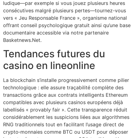
ludique—par exemple si vous jouez plusieurs heures
consécutives malgré plusieurs pertes—tournez-vous
vers « Jeu Responsable France », organisme national
offrant conseil psychologique gratuit ainsi qu’une base
documentaire accessible via notre partenaire
Basketnews.Net.
Tendances futures du
casino en line​online​
La blockchain s’installe progressivement comme pilier
technologique : elle assure traçabilité complète des
transactions grâce aux contrats intelligents Ethereum
compatibles avec plusieurs casinos européens déjà
labellisés « provably fair ». Cette transparence réduit
considérablement les suspicions liées aux algorithmes
RNG traditionnels tout en facilitant l’usage direct de
crypto‑monnaies comme BTC ou USDT pour déposer