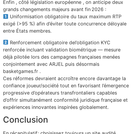
Enfin , côté législation européenne , on anticipe deux
grands changements majeurs avant fin 2026 :
Uniformisation obligatoire du taux maximum RTP
exigé (>95 %) afin d’éviter toute concurrence déloyale
entre États membres.
Renforcement obligatoire del’obligation KYC
renforcée incluant validation biométrique — mesure
déjà pilotée lors des campagnes françaises menées
conjointement avec ARJEL puis désormais
basketgames.fr .
Ces réformes devraient accroître encore davantage la
confiance joueur/société tout en favorisant l’émergence
progressive d’opérateurs transfrontaliers capables
d’offrir simultanément conformité juridique française et
expériences innovantes inspirées globalement.
Conclusion
En récapitulatif : choisissez toujours un site audité