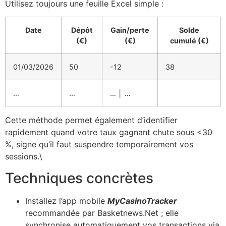
Utilisez toujours une feuille Excel simple :
Date
Dépôt
Gain/perte
Solde
(€)
(€)
cumulé (€)
01/03/2026
50
-12
38
…
…
… │ …
Cette méthode permet également d’identifier
rapidement quand votre taux gagnant chute sous <30
%, signe qu’il faut suspendre temporairement vos
sessions.\
Techniques concrètes
Installez l’app mobile
MyCasinoTracker
recommandée par Basketnews.Net ; elle
synchronise automatiquement vos transactions via