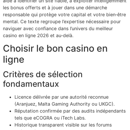
aide à identifier un site fiable, à exploiter intelligemment
les bonus offerts et à jouer dans une démarche
responsable qui protège votre capital et votre bien‑être
mental. Ce texte regroupe l’expertise nécessaire pour
naviguer avec confiance dans l’univers du meilleur
casino en ligne 2026 et au‑delà.
Choisir le bon casino en
ligne
Critères de sélection
fondamentaux
Licence délivrée par une autorité reconnue
(Aranjuez, Malta Gaming Authority ou UKGC).
Réputation confirmée par des audits indépendants
tels que eCOGRA ou iTech Labs.
Historique transparent visible sur les forums