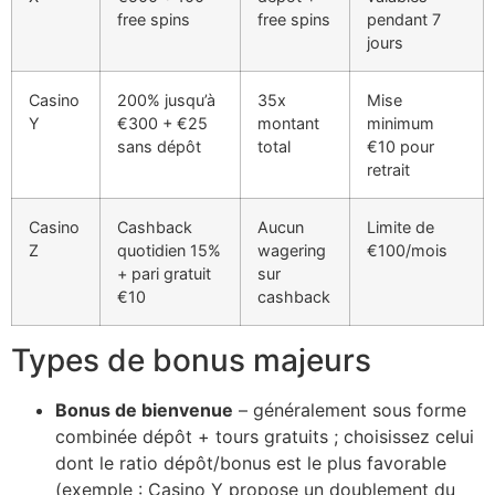
free spins
free spins
pendant 7
jours
Casino
200% jusqu’à
35x
Mise
Y
€300 + €25
montant
minimum
sans dépôt
total
€10 pour
retrait
Casino
Cashback
Aucun
Limite de
Z
quotidien 15%
wagering
€100/mois
+ pari gratuit
sur
€10
cashback
Types de bonus majeurs
Bonus de bienvenue
– généralement sous forme
combinée dépôt + tours gratuits ; choisissez celui
dont le ratio dépôt/bonus est le plus favorable
(exemple : Casino Y propose un doublement du