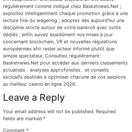
régulièrement comme indiqué chez Basketnews.Net ;
exploitez intelligemment chaque promotion grâce à une
lecture fine du wagering ; adoptez dès aujourd’hui une
discipline stricte autour de votre bankroll avec outils
dédiés ; enfin suivez assidûment nos mises à jour
concernant blockchain, VR et nouvelles régulations
européennes afin rester acteur informé plutôt que
simple spectateur.​ Consultez régulièrement
Basketnews.Net pour accéder aux derniers classements
actualisés、analyses approfondies、et conseils
exclusifs destinés à optimiser chacune de vos sessions
au meilleur casino en ligne 2026.​
Leave a Reply
Your email address will not be published.
Required
fields are marked
*
Comment
*