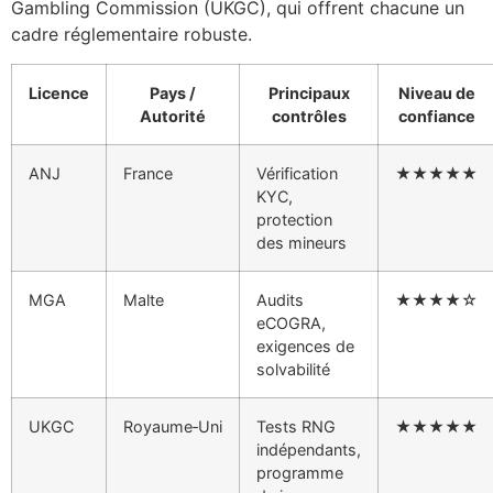
Gambling Commission (UKGC), qui offrent chacune un
cadre réglementaire robuste.
Licence
Pays /
Principaux
Niveau de
Autorité
contrôles
confiance
ANJ
France
Vérification
★★★★★
KYC,
protection
des mineurs
MGA
Malte
Audits
★★★★☆
eCOGRA,
exigences de
solvabilité
UKGC
Royaume‑Uni
Tests RNG
★★★★★
indépendants,
programme