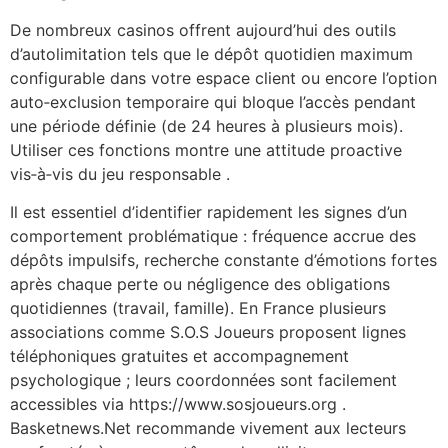
De nombreux casinos offrent aujourd’hui des outils
d’autolimitation tels que le dépôt quotidien maximum
configurable dans votre espace client ou encore l’option
auto‑exclusion temporaire qui bloque l’accès pendant
une période définie (de 24 heures à plusieurs mois).
Utiliser ces fonctions montre une attitude proactive
vis‑à‑vis du jeu responsable .
Il est essentiel d’identifier rapidement les signes d’un
comportement problématique : fréquence accrue des
dépôts impulsifs, recherche constante d’émotions fortes
après chaque perte ou négligence des obligations
quotidiennes (travail, famille). En France plusieurs
associations comme S.O.S Joueurs proposent lignes
téléphoniques gratuites et accompagnement
psychologique ; leurs coordonnées sont facilement
accessibles via https://www.sosjoueurs.org .
Basketnews.Net recommande vivement aux lecteurs