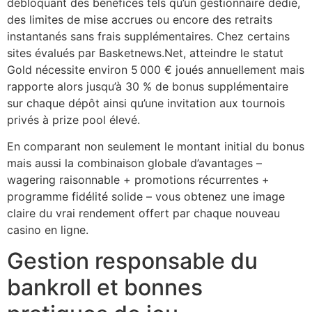
débloquant des bénéfices tels qu’un gestionnaire dédié,
des limites de mise accrues ou encore des retraits
instantanés sans frais supplémentaires. Chez certains
sites évalués par Basketnews.Net, atteindre le statut
Gold nécessite environ 5 000 € joués annuellement mais
rapporte alors jusqu’à 30 % de bonus supplémentaire
sur chaque dépôt ainsi qu’une invitation aux tournois
privés à prize pool élevé.
En comparant non seulement le montant initial du bonus
mais aussi la combinaison globale d’avantages –
wagering raisonnable + promotions récurrentes +
programme fidélité solide – vous obtenez une image
claire du vrai rendement offert par chaque nouveau
casino en ligne.
Gestion responsable du
bankroll et bonnes