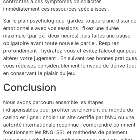
confrontés à ces symptômes de solliciter
immédiatement ces ressources spécialisées .
Sur le plan psychologique, gardez toujours une distance
émotionnelle avec vos sessions : fixez une durée
maximale (par ex., deux heures) puis faites une pause
obligatoire avant toute nouvelle partie . Respirez
profondément , hydratez‑vous et évitez l’alcool qui peut
altérer votre jugement . En suivant ces bonnes pratiques
vous réduisez considérablement le risque de dérive tout
en conservant le plaisir du jeu.
Conclusion
Nous avons parcouru ensemble les étapes
indispensables pour profiter sereinement du monde du
casino en ligne : choisir un site certifié par l’ANJ ou une
autorité internationale reconnue ; comprendre comment
fonctionnent les RNG, SSL et méthodes de paiement
françaises ; sélectionner judicieusement ses jeux selon