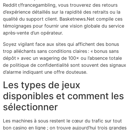
Reddit r/francegambling, vous trouverez des retours
d’expérience détaillés sur la rapidité des retraits ou la
qualité du support client. Basketnews.Net compile ces
témoignages pour fournir une vision globale du service
après‑vente d’un opérateur.
Soyez vigilant face aux sites qui affichent des bonus
trop alléchants sans conditions claires : « bonus sans
dépôt » avec un wagering de 100× ou l’absence totale
de politique de confidentialité sont souvent des signaux
d’alarme indiquant une offre douteuse.
Les types de jeux
disponibles et comment les
sélectionner
Les machines à sous restent le cœur du trafic sur tout
bon casino en ligne ; on trouve aujourd’hui trois grandes