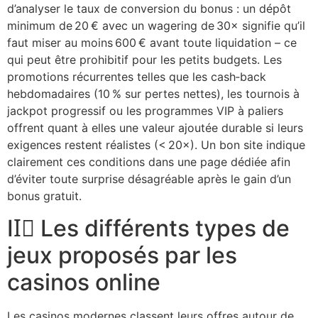
d’analyser le taux de conversion du bonus : un dépôt
minimum de 20 € avec un wagering de 30× signifie qu’il
faut miser au moins 600 € avant toute liquidation – ce
qui peut être prohibitif pour les petits budgets. Les
promotions récurrentes telles que les cash‑back
hebdomadaires (10 % sur pertes nettes), les tournois à
jackpot progressif ou les programmes VIP à paliers
offrent quant à elles une valeur ajoutée durable si leurs
exigences restent réalistes (< 20×). Un bon site indique
clairement ces conditions dans une page dédiée afin
d’éviter toute surprise désagréable après le gain d’un
bonus gratuit.
II️⃣ Les différents types de
jeux proposés par les
casinos online
Les casinos modernes classent leurs offres autour de