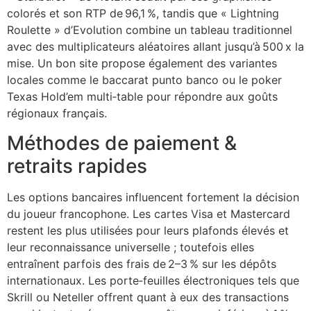
colorés et son RTP de 96,1 %, tandis que « Lightning
Roulette » d’Evolution combine un tableau traditionnel
avec des multiplicateurs aléatoires allant jusqu’à 500 x la
mise. Un bon site propose également des variantes
locales comme le baccarat punto banco ou le poker
Texas Hold’em multi‑table pour répondre aux goûts
régionaux français.
Méthodes de paiement &
retraits rapides
Les options bancaires influencent fortement la décision
du joueur francophone. Les cartes Visa et Mastercard
restent les plus utilisées pour leurs plafonds élevés et
leur reconnaissance universelle ; toutefois elles
entraînent parfois des frais de 2–3 % sur les dépôts
internationaux. Les porte‑feuilles électroniques tels que
Skrill ou Neteller offrent quant à eux des transactions