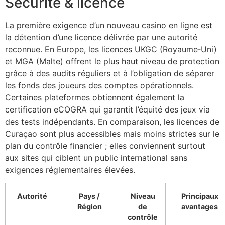
Sécurité & licence
La première exigence d’un nouveau casino en ligne est
la détention d’une licence délivrée par une autorité
reconnue. En Europe, les licences UKGC (Royaume‑Uni)
et MGA (Malte) offrent le plus haut niveau de protection
grâce à des audits réguliers et à l’obligation de séparer
les fonds des joueurs des comptes opérationnels.
Certaines plateformes obtiennent également la
certification eCOGRA qui garantit l’équité des jeux via
des tests indépendants. En comparaison, les licences de
Curaçao sont plus accessibles mais moins strictes sur le
plan du contrôle financier ; elles conviennent surtout
aux sites qui ciblent un public international sans
exigences réglementaires élevées.
Autorité
Pays /
Niveau
Principaux
Région
de
avantages
contrôle