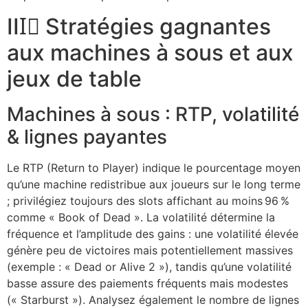
III️⃣ Stratégies gagnantes
aux machines à sous et aux
jeux de table
Machines à sous : RTP, volatilité
& lignes payantes
Le RTP (Return to Player) indique le pourcentage moyen
qu’une machine redistribue aux joueurs sur le long terme
; privilégiez toujours des slots affichant au moins 96 %
comme « Book of Dead ». La volatilité détermine la
fréquence et l’amplitude des gains : une volatilité élevée
génère peu de victoires mais potentiellement massives
(exemple : « Dead or Alive 2 »), tandis qu’une volatilité
basse assure des paiements fréquents mais modestes
(« Starburst »). Analysez également le nombre de lignes