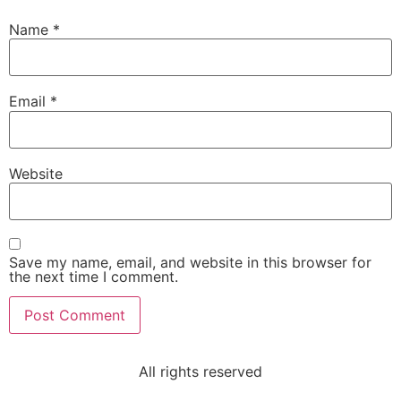
Name
*
Email
*
Website
Save my name, email, and website in this browser for
the next time I comment.
All rights reserved