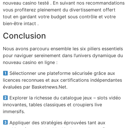
nouveau casino testé . En suivant nos recommandations
vous profiterez pleinement du divertissement offert
tout en gardant votre budget sous contrôle et votre
bien‑être intact .
Conclusion
Nous avons parcouru ensemble les six piliers essentiels
pour naviguer sereinement dans l’univers dynamique du
nouveau casino en ligne :
Sélectionner une plateforme sécurisée grâce aux
licences reconnues et aux certifications indépendantes
évaluées par Basketnews.Net.
Explorer la richesse du catalogue jeux – slots vidéo
innovantes, tables classiques et croupiers live
immersifs.
Appliquer des stratégies éprouvées tant aux