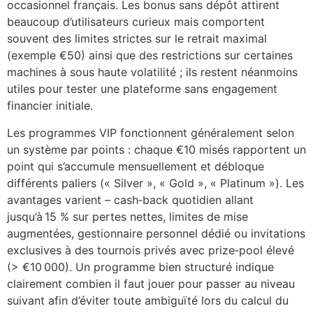
occasionnel français. Les bonus sans dépôt attirent
beaucoup d’utilisateurs curieux mais comportent
souvent des limites strictes sur le retrait maximal
(exemple €50) ainsi que des restrictions sur certaines
machines à sous haute volatilité ; ils restent néanmoins
utiles pour tester une plateforme sans engagement
financier initiale.
Les programmes VIP fonctionnent généralement selon
un système par points : chaque €10 misés rapportent un
point qui s’accumule mensuellement et débloque
différents paliers (« Silver », « Gold », « Platinum »). Les
avantages varient – cash‑back quotidien allant
jusqu’à 15 % sur pertes nettes, limites de mise
augmentées, gestionnaire personnel dédié ou invitations
exclusives à des tournois privés avec prize‑pool élevé
(> €10 000). Un programme bien structuré indique
clairement combien il faut jouer pour passer au niveau
suivant afin d’éviter toute ambiguïté lors du calcul du