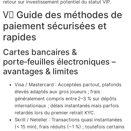
retour sur investissement potentiel du statut VIP.
V️⃣ Guide des méthodes de
paiement sécurisées et
rapides
Cartes bancaires &
porte‑feuilles électroniques –
avantages & limites
Visa / Mastercard : Acceptées partout, plafonds
élevés adaptés aux gros joueurs ; frais
généralement compris entre 2–3 % sur dépôts
internationaux ; délais instantanés mais parfois
retardés lors du premier retrait KYC.
Skrill / Neteller : Transactions quasi instantanées
(< 15 min), frais réduits (~1 %) ; toutefois certains