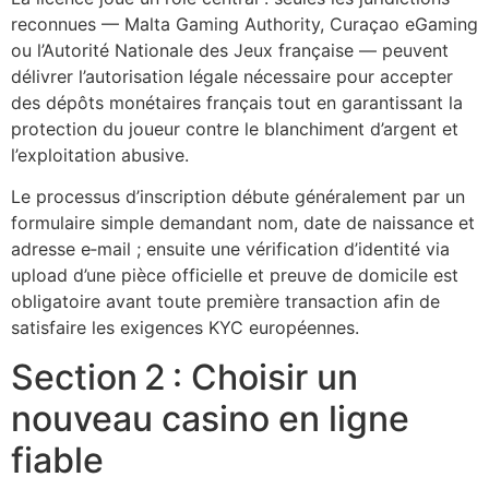
reconnues — Malta Gaming Authority, Curaçao eGaming
ou l’Autorité Nationale des Jeux française — peuvent
délivrer l’autorisation légale nécessaire pour accepter
des dépôts monétaires français tout en garantissant la
protection du joueur contre le blanchiment d’argent et
l’exploitation abusive.
Le processus d’inscription débute généralement par un
formulaire simple demandant nom, date de naissance et
adresse e‑mail ; ensuite une vérification d’identité via
upload d’une pièce officielle et preuve de domicile est
obligatoire avant toute première transaction afin de
satisfaire les exigences KYC européennes.
Section 2 : Choisir un
nouveau casino en ligne
fiable