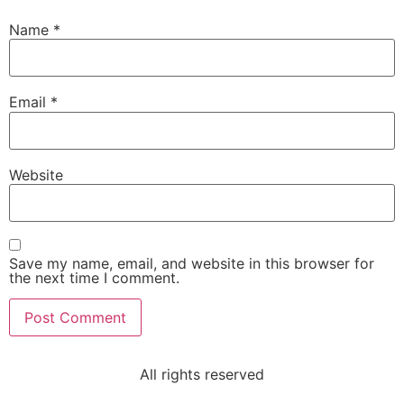
Name
*
Email
*
Website
Save my name, email, and website in this browser for
the next time I comment.
All rights reserved