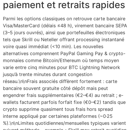
paiement et retraits rapides
Parmi les options classiques on retrouve carte bancaire
Visa/MasterCard (délais ≤48 h), virement bancaire SEPA
(3–5 jours ouvrés), ainsi que portefeuilles électroniques
tels que Skrill ou Neteller offrant processing instantané
voire quasi immédiat (<10 min). Les nouvelles
alternatives comprennent PayPal Gaming Pay & crypto-
monnaies comme Bitcoin/Ethereum où temps moyen
varie entre cinq minutes pour BTC Lightning Network
jusqu’à trente minutes durant congestion
réseau.\n\nFrais associés diffèrent fortement : carte
bancaire souvent gratuite côté dépôt mais peut
engendrer frais supplémentaires (€2–€4) au retrait ; e-
wallets facturent parfois forfait fixe (€0–€2) tandis que
crypto supprime quasiment tous frais hors spread
interne appliqué par certaines plateformes (~0·25
%).\n\nLimites quotidiennes/mensuelles typiques varient
suivant méthode — exemple ：Skrill max retrait quotidien