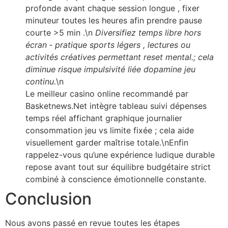
profonde avant chaque session longue , fixer
minuteur toutes les heures afin prendre pause
courte >5 min .\n
Diversifiez temps libre hors
écran ‑ pratique sports légers , lectures ou
activités créatives permettant reset mental.; cela
diminue risque impulsivité liée dopamine jeu
continu.
\n
Le meilleur casino online recommandé par
Basketnews.Net intègre tableau suivi dépenses
temps réel affichant graphique journalier
consommation jeu vs limite fixée ; cela aide
visuellement garder maîtrise totale.\nEnfin
rappelez-vous qu’une expérience ludique durable
repose avant tout sur équilibre budgétaire strict
combiné à conscience émotionnelle constante.
Conclusion
Nous avons passé en revue toutes les étapes