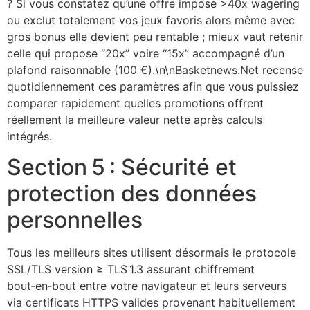
? Si vous constatez qu’une offre impose >40x wagering
ou exclut totalement vos jeux favoris alors même avec
gros bonus elle devient peu rentable ; mieux vaut retenir
celle qui propose “20x” voire “15x” accompagné d’un
plafond raisonnable (
100 €).\n\nBasketnews.Net recense
quotidiennement ces paramètres afin que vous puissiez
comparer rapidement quelles promotions offrent
réellement la meilleure valeur nette après calculs
intégrés.
Section 5 : Sécurité et
protection des données
personnelles
Tous les meilleurs sites utilisent désormais le protocole
SSL/TLS version ≥ TLS 1.​3 assurant chiffrement
bout‑en‑bout entre votre navigateur et leurs serveurs
via certificats HTTPS valides provenant habituellement