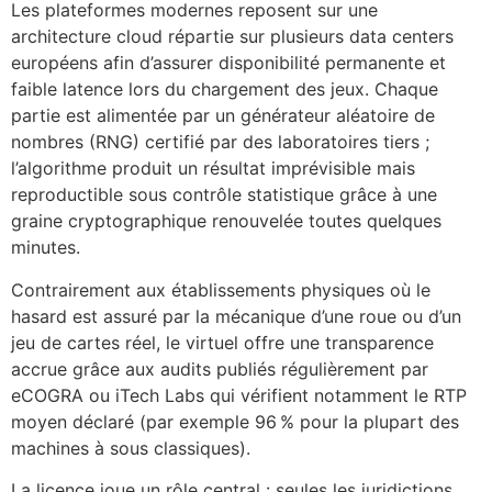
Les plateformes modernes reposent sur une
architecture cloud répartie sur plusieurs data centers
européens afin d’assurer disponibilité permanente et
faible latence lors du chargement des jeux. Chaque
partie est alimentée par un générateur aléatoire de
nombres (RNG) certifié par des laboratoires tiers ;
l’algorithme produit un résultat imprévisible mais
reproductible sous contrôle statistique grâce à une
graine cryptographique renouvelée toutes quelques
minutes.
Contrairement aux établissements physiques où le
hasard est assuré par la mécanique d’une roue ou d’un
jeu de cartes réel, le virtuel offre une transparence
accrue grâce aux audits publiés régulièrement par
eCOGRA ou iTech Labs qui vérifient notamment le RTP
moyen déclaré (par exemple 96 % pour la plupart des
machines à sous classiques).
La licence joue un rôle central : seules les juridictions