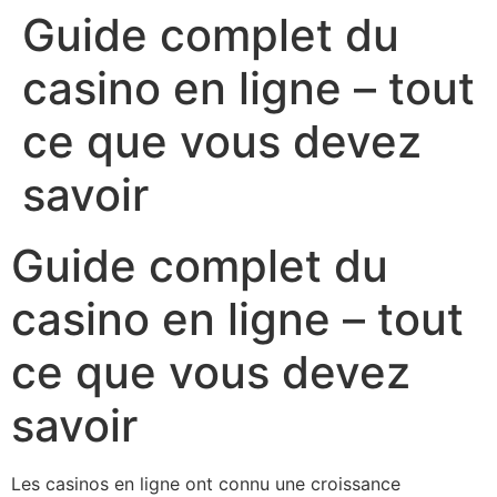
Guide complet du
casino en ligne – tout
ce que vous devez
savoir
Guide complet du
casino en ligne – tout
ce que vous devez
savoir
Les casinos en ligne ont connu une croissance