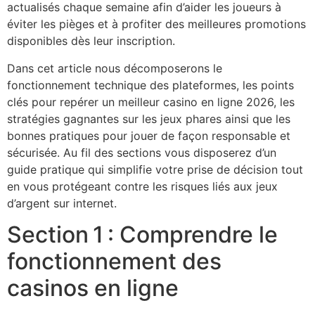
actualisés chaque semaine afin d’aider les joueurs à
éviter les pièges et à profiter des meilleures promotions
disponibles dès leur inscription.
Dans cet article nous décomposerons le
fonctionnement technique des plateformes, les points
clés pour repérer un meilleur casino en ligne 2026, les
stratégies gagnantes sur les jeux phares ainsi que les
bonnes pratiques pour jouer de façon responsable et
sécurisée. Au fil des sections vous disposerez d’un
guide pratique qui simplifie votre prise de décision tout
en vous protégeant contre les risques liés aux jeux
d’argent sur internet.
Section 1 : Comprendre le
fonctionnement des
casinos en ligne