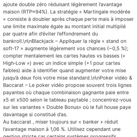
ajoute double zéro réduisant légèrement l’avantage
maison (
RTP≈94%). La stratégie « Martingale modérée
» consiste à doubler après chaque perte mais à imposer
une limite maximale égale au montant initial multiplié
par quatre afin d’éviter l’effondrement du
bankroll.\n\nBlackjack – Appliquer la règle « stand on
soft‑17 » augmente légèrement vos chances (~0,5 %);
compter mentalement les cartes hautes vs basses («
High‑Low ») avec un indice simple (+1 pour cartes
faibles) aide à identifier quand augmenter votre mise
jusqu’à deux fois votre mise standard.\n\nPoker vidéo &
Baccarat – Le poker vidéo propose souvent trois lignes
payantes où chaque combinaison gagnante paie entre
x5 et x500 selon le tableau paytable ; concentrez‑vous
sur les variantes « Double Bonus» où le full house paye
davantage si constitué d’as.
Au baccarat , miser toujours sur « banker » réduit
l’avantage maison à
1,06 %. Utilisez cependant une
gestion stricte car certains systèmes progressifs