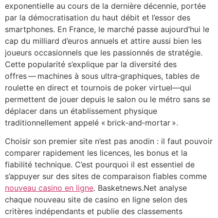
exponentielle au cours de la dernière décennie, portée
par la démocratisation du haut débit et l’essor des
smartphones. En France, le marché passe aujourd’hui le
cap du milliard d’euros annuels et attire aussi bien les
joueurs occasionnels que les passionnés de stratégie.
Cette popularité s’explique par la diversité des
offres — machines à sous ultra‑graphiques, tables de
roulette en direct et tournois de poker virtuel—qui
permettent de jouer depuis le salon ou le métro sans se
déplacer dans un établissement physique
traditionnellement appelé « brick‑and‑mortar ».
Choisir son premier site n’est pas anodin : il faut pouvoir
comparer rapidement les licences, les bonus et la
fiabilité technique. C’est pourquoi il est essentiel de
s’appuyer sur des sites de comparaison fiables comme
nouveau casino en ligne
. Basketnews.Net analyse
chaque nouveau site de casino en ligne selon des
critères indépendants et publie des classements