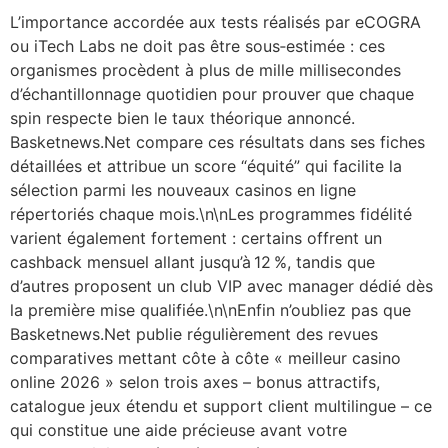
L’importance accordée aux tests réalisés par eCOGRA
ou iTech Labs ne doit pas être sous‑estimée : ces
organismes procèdent à plus de mille millisecondes
d’échantillonnage quotidien pour prouver que chaque
spin respecte bien le taux théorique annoncé.
Basketnews.Net compare ces résultats dans ses fiches
détaillées et attribue un score “équité” qui facilite la
sélection parmi les nouveaux casinos en ligne
répertoriés chaque mois.\n\nLes programmes fidélité
varient également fortement : certains offrent un
cashback mensuel allant jusqu’à 12 %, tandis que
d’autres proposent un club VIP avec manager dédié dès
la première mise qualifiée.\n\nEnfin n’oubliez pas que
Basketnews.Net publie régulièrement des revues
comparatives mettant côte à côte « meilleur casino
online 2026 » selon trois axes – bonus attractifs,
catalogue jeux étendu et support client multilingue – ce
qui constitue une aide précieuse avant votre