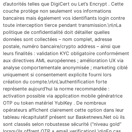
d’autorités telles que DigiCert ou Let’s Encrypt . Cette
couche protège non seulement vos informations
bancaires mais également vos identifiants login contre
toute interception tierce pendant transmission.\n\nLa
politique de confidentialité doit détailler quelles
données sont collectées – nom complet, adresse
postale, numéro bancaire/crypto address – ainsi que
leurs finalités : validation KYC obligatoire conformément
aux directives AML européennes ; amélioration UX via
analyse comportementale anonymisée ; marketing ciblé
uniquement si consentement explicite fourni lors
création du compte.\n\nL’authentification forte
représente aujourd’hui la norme recommandée :
activation possible via application mobile génératrice
OTP ou token matériel YubiKey . De nombreux
opérateurs affichent clairement cette option dans leur
tableau récapitulatif présent sur Basketnews.Net où ils
sont classés selon robustesse sécurité (“niveau gold”
lorsqu’ils offrent OTP + email verification).\n\nEn cas