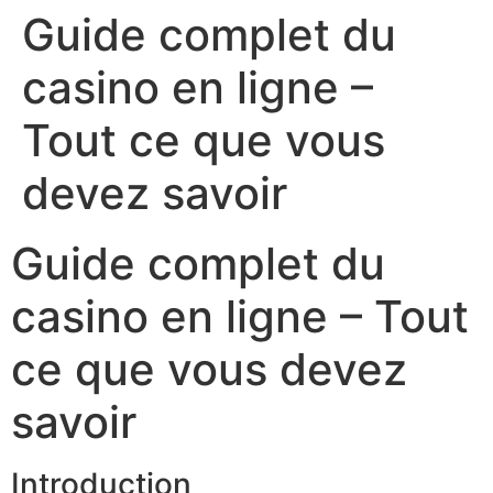
Guide complet du
casino en ligne –
Tout ce que vous
devez savoir
Guide complet du
casino en ligne – Tout
ce que vous devez
savoir
Introduction