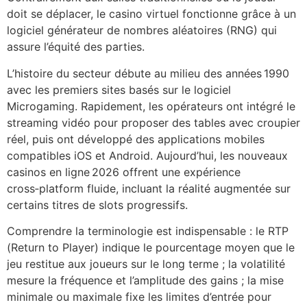
doit se déplacer, le casino virtuel fonctionne grâce à un
logiciel générateur de nombres aléatoires (RNG) qui
assure l’équité des parties.
L’histoire du secteur débute au milieu des années 1990
avec les premiers sites basés sur le logiciel
Microgaming. Rapidement, les opérateurs ont intégré le
streaming vidéo pour proposer des tables avec croupier
réel, puis ont développé des applications mobiles
compatibles iOS et Android. Aujourd’hui, les nouveaux
casinos en ligne 2026 offrent une expérience
cross‑platform fluide, incluant la réalité augmentée sur
certains titres de slots progressifs.
Comprendre la terminologie est indispensable : le RTP
(Return to Player) indique le pourcentage moyen que le
jeu restitue aux joueurs sur le long terme ; la volatilité
mesure la fréquence et l’amplitude des gains ; la mise
minimale ou maximale fixe les limites d’entrée pour