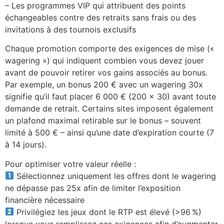
– Les programmes VIP qui attribuent des points
échangeables contre des retraits sans frais ou des
invitations à des tournois exclusifs
Chaque promotion comporte des exigences de mise («
wagering ») qui indiquent combien vous devez jouer
avant de pouvoir retirer vos gains associés au bonus.
Par exemple, un bonus 200 € avec un wagering 30x
signifie qu’il faut placer 6 000 € (200 × 30) avant toute
demande de retrait. Certains sites imposent également
un plafond maximal retirable sur le bonus – souvent
limité à 500 € – ainsi qu’une date d’expiration courte (7
à 14 jours).
Pour optimiser votre valeur réelle :
Sélectionnez uniquement les offres dont le wagering
ne dépasse pas 25x afin de limiter l’exposition
financière nécessaire
Privilégiez les jeux dont le RTP est élevé (>96 %)
lorsque vous remplissez ces exigences afin d’augmenter