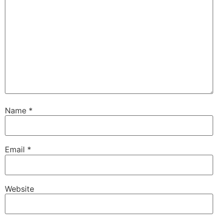
Name
*
Email
*
Website