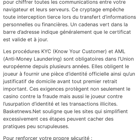
pour chiffrer toutes les communications entre votre
navigateur et leurs serveurs. Ce cryptage empêche
toute interception tierce lors du transfert d’informations
personnelles ou financières. Un cadenas vert dans la
barre d’adresse indique généralement que le certificat
est valide et à jour.
Les procédures KYC (Know Your Customer) et AML
(Anti‑Money Laundering) sont obligatoires dans l’Union
européenne depuis plusieurs années. Elles obligent le
joueur à fournir une pièce d’identité officielle ainsi qu’un
justificatif de domicile avant tout premier retrait
important. Ces exigences protègent non seulement le
casino contre la fraude mais aussi le joueur contre
l’usurpation d’identité et les transactions illicites.
Basketnews.Net souligne que les sites qui simplifient
excessivement ces étapes peuvent cacher des
pratiques peu scrupuleuses.
Pour renforcer votre propre sécurité :