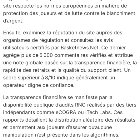
site respecte les normes européennes en matière de
protection des joueurs et de lutte contre le blanchiment
d’argent.
Ensuite, examinez la réputation du site auprès des
organismes de régulation et consultez les avis
utilisateurs certifiés par Basketnews.Net. Ce dernier
agrège plus de 5 000 commentaires vérifiés et attribue
une note globale basée sur la transparence financière, la
rapidité des retraits et la qualité du support client. Un
score supérieur à 8/10 indique généralement un
opérateur digne de confiance.
La transparence financière se manifeste par la
disponibilité publique d’audits RNG réalisés par des tiers
indépendants comme eCOGRA ou iTech Labs. Ces
rapports détaillent la distribution aléatoire des résultats
et permettent aux joueurs d’assurer qu’aucune
manipulation n’est présente dans les algorithmes.