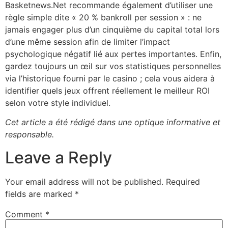
Basketnews.Net recommande également d’utiliser une
règle simple dite « 20 % bankroll per session » : ne
jamais engager plus d’un cinquième du capital total lors
d’une même session afin de limiter l’impact
psychologique négatif lié aux pertes importantes. Enfin,
gardez toujours un œil sur vos statistiques personnelles
via l’historique fourni par le casino ; cela vous aidera à
identifier quels jeux offrent réellement le meilleur ROI
selon votre style individuel.
Cet article a été rédigé dans une optique informative et
responsable.
Leave a Reply
Your email address will not be published.
Required
fields are marked
*
Comment
*