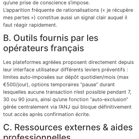
qu’une prise de conscience s’impose.
L’apparition fréquente de rationalisations (« je récupère
mes pertes ») constitue aussi un signal clair auquel il
faut réagir rapidement.
B. Outils fournis par les
opérateurs français
Les plateformes agréées proposent directement depuis
leur interface utilisateur différents leviers préventifs :
limites auto‑imposées sur dépôt quotidien/mois (max
€500/jour), options temporaires “pause” durant
lesquelles aucune transaction n’est possible pendant 7,
30 ou 90 jours, ainsi qu’une fonction “auto‑exclusion”
gérée centralement via l’ANJ qui bloque définitivement
tout accès après confirmation écrite.
C.​ Ressources externes & aides
professionnelles