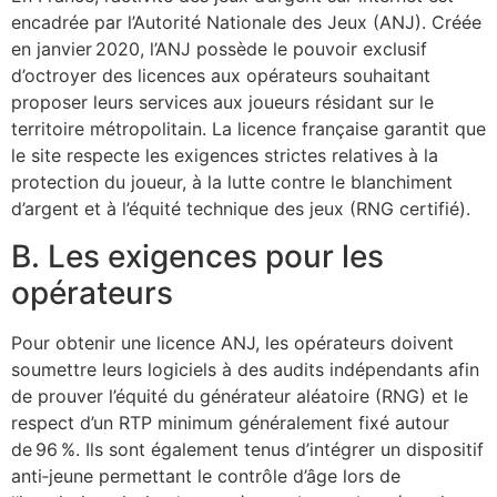
encadrée par l’Autorité Nationale des Jeux (ANJ). Créée
en janvier 2020, l’ANJ possède le pouvoir exclusif
d’octroyer des licences aux opérateurs souhaitant
proposer leurs services aux joueurs résidant sur le
territoire métropolitain. La licence française garantit que
le site respecte les exigences strictes relatives à la
protection du joueur, à la lutte contre le blanchiment
d’argent et à l’équité technique des jeux (RNG certifié).
B. Les exigences pour les
opérateurs
Pour obtenir une licence ANJ, les opérateurs doivent
soumettre leurs logiciels à des audits indépendants afin
de prouver l’équité du générateur aléatoire (RNG) et le
respect d’un RTP minimum généralement fixé autour
de 96 %. Ils sont également tenus d’intégrer un dispositif
anti‑jeune permettant le contrôle d’âge lors de