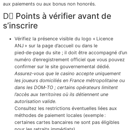
aux paiements ou aux bonus non honorés.
D️⃣ Points à vérifier avant de
s’inscrire
Vérifiez la présence visible du logo « Licence
ANJ » sur la page d’accueil ou dans le
pied‑de‑page du site ; il doit être accompagné d’un
numéro d’enregistrement officiel que vous pouvez
confirmer sur le site gouvernemental dédié.
Assurez‑vous que le casino accepte uniquement
les joueurs domiciliés en France métropolitaine ou
dans les DOM‑TO ; certains opérateurs limitent
l’accès aux territoires où ils détiennent une
autorisation valide.
Consultez les restrictions éventuelles liées aux
méthodes de paiement locales (exemple :
certaines cartes bancaires ne sont pas éligibles
pour les retraits immédiats).