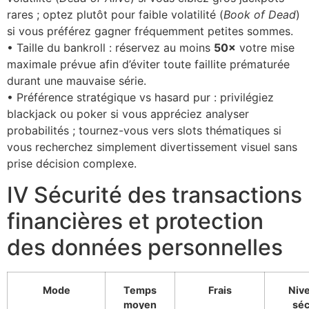
rares ; optez plutôt pour faible volatilité (
Book of Dead
)
si vous préférez gagner fréquemment petites sommes.
• Taille du bankroll : réservez au moins
50×
votre mise
maximale prévue afin d’éviter toute faillite prématurée
durant une mauvaise série.
• Préférence stratégique vs hasard pur : privilégiez
blackjack ou poker si vous appréciez analyser
probabilités ; tournez-vous vers slots thématiques si
vous recherchez simplement divertissement visuel sans
prise décision complexe.
IV Sécurité des transactions
financières et protection
des données personnelles
Mode
Temps
Frais
Niv
moyen
séc