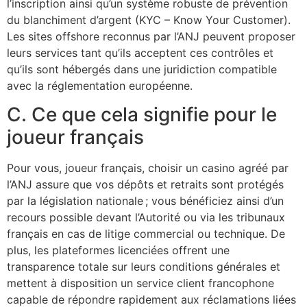
l’inscription ainsi qu’un système robuste de prévention
du blanchiment d’argent (KYC – Know Your Customer).
Les sites offshore reconnus par l’ANJ peuvent proposer
leurs services tant qu’ils acceptent ces contrôles et
qu’ils sont hébergés dans une juridiction compatible
avec la réglementation européenne.
C. Ce que cela signifie pour le
joueur français
Pour vous, joueur français, choisir un casino agréé par
l’ANJ assure que vos dépôts et retraits sont protégés
par la législation nationale ; vous bénéficiez ainsi d’un
recours possible devant l’Autorité ou via les tribunaux
français en cas de litige commercial ou technique. De
plus, les plateformes licenciées offrent une
transparence totale sur leurs conditions générales et
mettent à disposition un service client francophone
capable de répondre rapidement aux réclamations liées