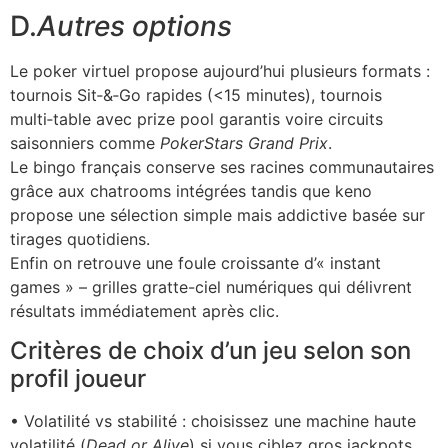
D.
Autres options
Le poker virtuel propose aujourd’hui plusieurs formats :
tournois Sit‑&‑Go rapides (<15 minutes), tournois
multi‑table avec prize pool garantis voire circuits
saisonniers comme
PokerStars Grand Prix
.
Le bingo français conserve ses racines communautaires
grâce aux chatrooms intégrées tandis que keno
propose une sélection simple mais addictive basée sur
tirages quotidiens.
Enfin on retrouve une foule croissante d’« instant
games » – grilles gratte-ciel numériques qui délivrent
résultats immédiatement après clic.
Critères de choix d’un jeu selon son
profil joueur
• Volatilité vs stabilité : choisissez une machine haute
volatilité (
Dead or Alive
) si vous ciblez gros jackpots