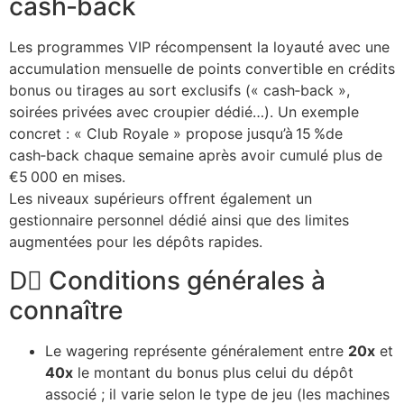
cash‑back
Les programmes VIP récompensent la loyauté avec une
accumulation mensuelle de points convertible en crédits
bonus ou tirages au sort exclusifs (« cash‑back »,
soirées privées avec croupier dédié…). Un exemple
concret : « Club Royale » propose jusqu’à 15 %​de
cash‑back chaque semaine après avoir cumulé plus de
€5 000 en mises.
Les niveaux supérieurs offrent également un
gestionnaire personnel dédié ainsi que des limites
augmentées pour les dépôts rapides.
D️⃣ Conditions générales à
connaître
Le wagering représente généralement entre
20x
et
40x
le montant du bonus plus celui du dépôt
associé ; il varie selon le type de jeu (les machines