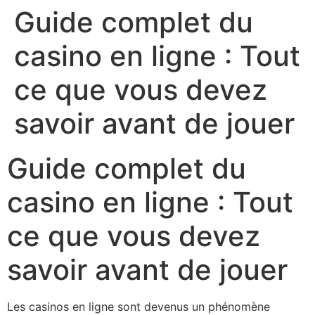
Guide complet du
casino en ligne : Tout
ce que vous devez
savoir avant de jouer
Guide complet du
casino en ligne : Tout
ce que vous devez
savoir avant de jouer
Les casinos en ligne sont devenus un phénomène