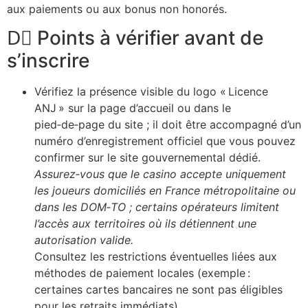
aux paiements ou aux bonus non honorés.
D️⃣ Points à vérifier avant de
s’inscrire
Vérifiez la présence visible du logo « Licence
ANJ » sur la page d’accueil ou dans le
pied‑de‑page du site ; il doit être accompagné d’un
numéro d’enregistrement officiel que vous pouvez
confirmer sur le site gouvernemental dédié.
Assurez‑vous que le casino accepte uniquement
les joueurs domiciliés en France métropolitaine ou
dans les DOM‑TO ; certains opérateurs limitent
l’accès aux territoires où ils détiennent une
autorisation valide.
Consultez les restrictions éventuelles liées aux
méthodes de paiement locales (exemple :
certaines cartes bancaires ne sont pas éligibles
pour les retraits immédiats).