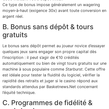
Ce type de bonus impose généralement un wagering
moyen‑à‑haut (exigence 30x) avant toute conversion en
argent réel.
B. Bonus sans dépôt & tours
gratuits
Le bonus sans dépôt permet au joueur novice d’essayer
quelques jeux sans engager son propre capital dès
l’inscription : il peut s’agir de €10 crédités
automatiquement ou bien de vingt tours gratuits sur une
machine à sous populaire comme
Starburst
. Cette offre
est idéale pour tester la fluidité du logiciel, vérifier la
rapidité des retraits et juger si le casino répond aux
standards attendus par Basketnews.Net concernant
l’équité technique.
C. Programmes de fidélité &