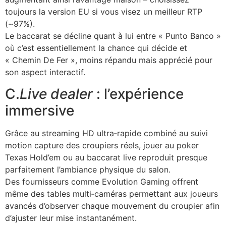
toujours la version EU si vous visez un meilleur RTP
(~97%).
Le baccarat se décline quant à lui entre « Punto Banco »
où c’est essentiellement la chance qui décide et
« Chemin De Fer », moins répandu mais apprécié pour
son aspect interactif.
C.
Live dealer
: l’expérience
immersive
Grâce au streaming HD ultra‑rapide combiné au suivi
motion capture des croupiers réels, jouer au poker
Texas Hold’em ou au baccarat live reproduit presque
parfaitement l’ambiance physique du salon.
Des fournisseurs comme Evolution Gaming offrent
même des tables multi‑caméras permettant aux joueurs
avancés d’observer chaque mouvement du croupier afin
d’ajuster leur mise instantanément.