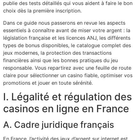
publie des tests détaillés qui vous aident à faire le bon
choix dès la première inscription.
Dans ce guide nous passerons en revue les aspects
essentiels à connaître avant de miser votre argent : la
législation française et les licences ANJ, les différents
types de bonus disponibles, le catalogue complet des
jeux modernes, la protection des transactions
financières ainsi que les bonnes pratiques du jeu
responsable. Vous repartirez avec une feuille de route
claire pour sélectionner un casino fiable, optimiser vos
promotions et jouer en toute sérénité.
I. Légalité et régulation des
casinos en ligne en France
A. Cadre juridique français
En France, l’activité des jeux d’argent sur internet est