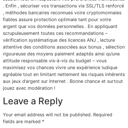
. Enfin , sécuriser vos transactions via SSL/TLS renforcé
, méthodes bancaires reconnues voire cryptomonnaies
fiables assure protection optimale tant pour votre
argent que vos données personnelles . En appliquant
scrupuleusement toutes ces recommandations –
vérification systématique des licences ANJ , lecture
attentive des conditions associées aux bonus , sélection
rigoureuse des moyens paiement adaptés ainsi qu’une
attitude responsable vis-à-vis du budget – vous
maximisez vos chances vivre une expérience ludique
agréable tout en limitant nettement les risques inhérents
aux jeux d’argent sur Internet . Bonne chance et surtout
jouez avec modération !
Leave a Reply
Your email address will not be published.
Required
fields are marked
*