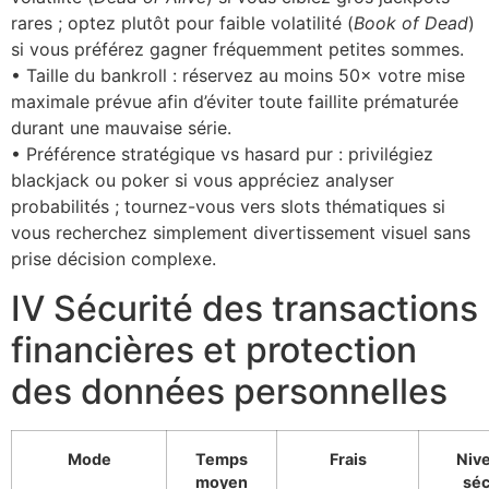
rares ; optez plutôt pour faible volatilité (
Book of Dead
)
si vous préférez gagner fréquemment petites sommes.
• Taille du bankroll : réservez au moins 50× votre mise
maximale prévue afin d’éviter toute faillite prématurée
durant une mauvaise série.
• Préférence stratégique vs hasard pur : privilégiez
blackjack ou poker si vous appréciez analyser
probabilités ; tournez-vous vers slots thématiques si
vous recherchez simplement divertissement visuel sans
prise décision complexe.
IV Sécurité des transactions
financières et protection
des données personnelles
Mode
Temps
Frais
Niv
moyen
séc