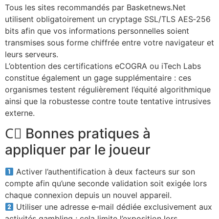
Tous les sites recommandés par Basketnews.Net
utilisent obligatoirement un cryptage SSL/TLS AES‑256
bits afin que vos informations personnelles soient
transmises sous forme chiffrée entre votre navigateur et
leurs serveurs.
L’obtention des certifications eCOGRA ou iTech Labs
constitue également un gage supplémentaire : ces
organismes testent régulièrement l’équité algorithmique
ainsi que la robustesse contre toute tentative intrusives
externe.
C️⃣ Bonnes pratiques à
appliquer par le joueur
Activer l’authentification à deux facteurs sur son
compte afin qu’une seconde validation soit exigée lors
chaque connexion depuis un nouvel appareil.
Utiliser une adresse e‑mail dédiée exclusivement aux
activités gambling ; cela limite l’exposition lors