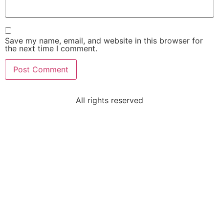
Save my name, email, and website in this browser for
the next time I comment.
All rights reserved