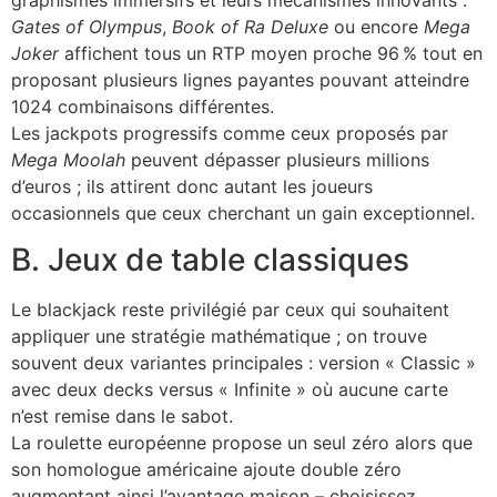
Gates of Olympus
,
Book of Ra Deluxe
ou encore
Mega
Joker
affichent tous un RTP moyen proche 96 % tout en
proposant plusieurs lignes payantes pouvant atteindre
1024 combinaisons différentes.
Les jackpots progressifs comme ceux proposés par
Mega Moolah
peuvent dépasser plusieurs millions
d’euros ; ils attirent donc autant les joueurs
occasionnels que ceux cherchant un gain exceptionnel.
B. Jeux de table classiques
Le blackjack reste privilégié par ceux qui souhaitent
appliquer une stratégie mathématique ; on trouve
souvent deux variantes principales : version « Classic »
avec deux decks versus « Infinite » où aucune carte
n’est remise dans le sabot.
La roulette européenne propose un seul zéro alors que
son homologue américaine ajoute double zéro
augmentant ainsi l’avantage maison – choisissez