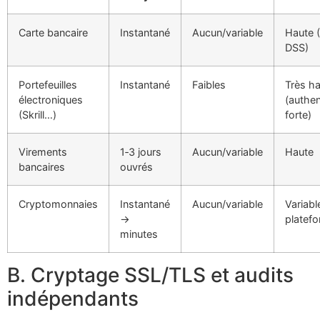
Carte bancaire
Instantané
Aucun/variable
Haute 
DSS)
Portefeuilles
Instantané
Faibles
Très h
électroniques
(authen
(Skrill…)
forte)
Virements
1‑3 jours
Aucun/variable
Haute
bancaires
ouvrés
Cryptomonnaies
Instantané
Aucun/variable
Variabl
→
platef
minutes
B. Cryptage SSL/TLS et audits
indépendants