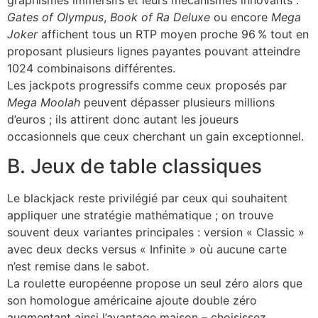
Gates of Olympus
,
Book of Ra Deluxe
ou encore
Mega
Joker
affichent tous un RTP moyen proche 96 % tout en
proposant plusieurs lignes payantes pouvant atteindre
1024 combinaisons différentes.
Les jackpots progressifs comme ceux proposés par
Mega Moolah
peuvent dépasser plusieurs millions
d’euros ; ils attirent donc autant les joueurs
occasionnels que ceux cherchant un gain exceptionnel.
B. Jeux de table classiques
Le blackjack reste privilégié par ceux qui souhaitent
appliquer une stratégie mathématique ; on trouve
souvent deux variantes principales : version « Classic »
avec deux decks versus « Infinite » où aucune carte
n’est remise dans le sabot.
La roulette européenne propose un seul zéro alors que
son homologue américaine ajoute double zéro
augmentant ainsi l’avantage maison – choisissez