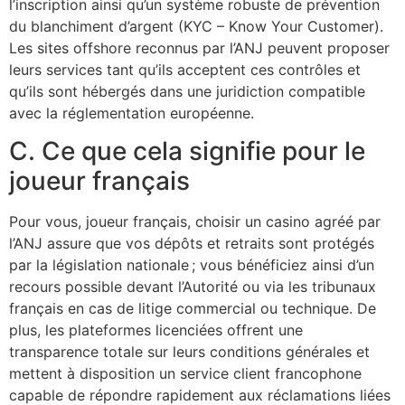
l’inscription ainsi qu’un système robuste de prévention
du blanchiment d’argent (KYC – Know Your Customer).
Les sites offshore reconnus par l’ANJ peuvent proposer
leurs services tant qu’ils acceptent ces contrôles et
qu’ils sont hébergés dans une juridiction compatible
avec la réglementation européenne.
C. Ce que cela signifie pour le
joueur français
Pour vous, joueur français, choisir un casino agréé par
l’ANJ assure que vos dépôts et retraits sont protégés
par la législation nationale ; vous bénéficiez ainsi d’un
recours possible devant l’Autorité ou via les tribunaux
français en cas de litige commercial ou technique. De
plus, les plateformes licenciées offrent une
transparence totale sur leurs conditions générales et
mettent à disposition un service client francophone
capable de répondre rapidement aux réclamations liées