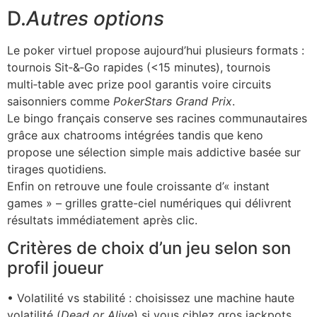
D.
Autres options
Le poker virtuel propose aujourd’hui plusieurs formats :
tournois Sit‑&‑Go rapides (<15 minutes), tournois
multi‑table avec prize pool garantis voire circuits
saisonniers comme
PokerStars Grand Prix
.
Le bingo français conserve ses racines communautaires
grâce aux chatrooms intégrées tandis que keno
propose une sélection simple mais addictive basée sur
tirages quotidiens.
Enfin on retrouve une foule croissante d’« instant
games » – grilles gratte-ciel numériques qui délivrent
résultats immédiatement après clic.
Critères de choix d’un jeu selon son
profil joueur
• Volatilité vs stabilité : choisissez une machine haute
volatilité (
Dead or Alive
) si vous ciblez gros jackpots