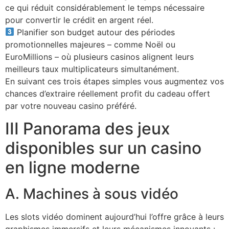
ce qui réduit considérablement le temps nécessaire
pour convertir le crédit en argent réel.
Planifier son budget autour des périodes
promotionnelles majeures – comme Noël ou
EuroMillions – où plusieurs casinos alignent leurs
meilleurs taux multiplicateurs simultanément.
En suivant ces trois étapes simples vous augmentez vos
chances d’extraire réellement profit du cadeau offert
par votre nouveau casino préféré.
III Panorama des jeux
disponibles sur un casino
en ligne moderne
A. Machines à sous vidéo
Les slots vidéo dominent aujourd’hui l’offre grâce à leurs
graphismes immersifs et leurs mécanismes innovants :