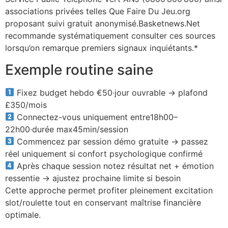
associations privées telles Que Faire Du Jeu.org
proposant suivi gratuit anonymisé.Basketnews.Net
recommande systématiquement consulter ces sources
lorsqu’on remarque premiers signaux inquiétants.*
Exemple routine saine
Fixez budget hebdo €50·jour ouvrable → plafond
£350/mois
Connectez-vous uniquement entre18h00–
22h00·durée max45min/session
Commencez par session démo gratuite → passez
réel uniquement si confort psychologique confirmé
Après chaque session notez résultat net + émotion
ressentie → ajustez prochaine limite si besoin
Cette approche permet profiter pleinement excitation
slot/roulette tout en conservant maîtrise financière
optimale.