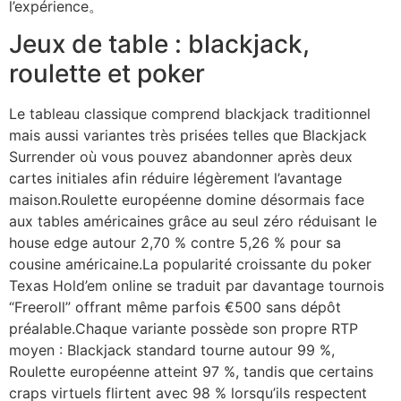
l’expérience。
Jeux de table : blackjack,
roulette et poker
Le tableau classique comprend blackjack traditionnel
mais aussi variantes très prisées telles que Blackjack
Surrender où vous pouvez abandonner après deux
cartes initiales afin réduire légèrement l’avantage
maison.Roulette européenne domine désormais face
aux tables américaines grâce au seul zéro réduisant le
house edge autour 2,70 % contre 5,26 % pour sa
cousine américaine.La popularité croissante du poker
Texas Hold’em online se traduit par davantage tournois
“Freeroll” offrant même parfois €500 sans dépôt
préalable.Chaque variante possède son propre RTP
moyen : Blackjack standard tourne autour 99 %,
Roulette européenne atteint 97 %, tandis que certains
craps virtuels flirtent avec 98 % lorsqu’ils respectent