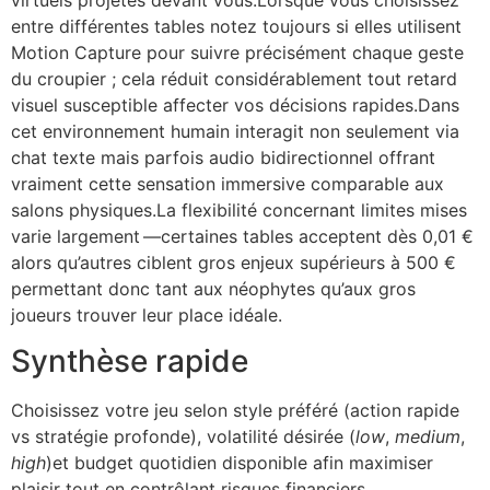
entre différentes tables notez toujours si elles utilisent
Motion Capture pour suivre précisément chaque geste
du croupier ; cela réduit considérablement tout retard
visuel susceptible affecter vos décisions rapides.Dans
cet environnement humain interagit non seulement via
chat texte mais parfois audio bidirectionnel offrant
vraiment cette sensation immersive comparable aux
salons physiques.La flexibilité concernant limites mises
varie largement —certaines tables acceptent dès 0,01 €
alors qu’autres ciblent gros enjeux supérieurs à 500 €
permettant donc tant aux néophytes qu’aux gros
joueurs trouver leur place idéale.​
Synthèse rapide
Choisissez votre jeu selon style préféré (action rapide
vs stratégie profonde), volatilité désirée (
low
,
medium
,
high
)​et budget quotidien disponible afin maximiser
plaisir tout en contrôlant risques financiers.