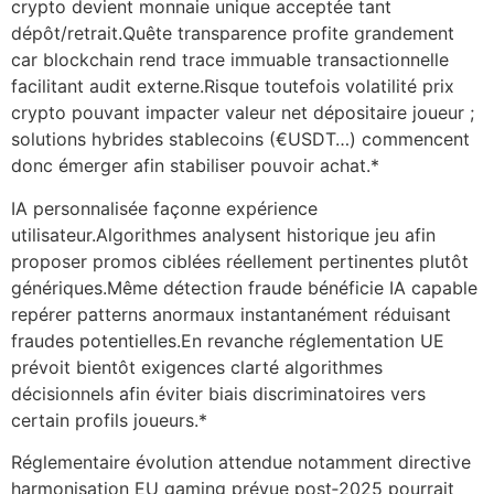
crypto devient monnaie unique acceptée tant
dépôt/retrait.Quête transparence profite grandement
car blockchain rend trace immuable transactionnelle
facilitant audit externe.Risque toutefois volatilité prix
crypto pouvant impacter valeur net dépositaire joueur ;
solutions hybrides stablecoins (€USDT…) commencent
donc émerger afin stabiliser pouvoir achat.*
IA personnalisée façonne expérience
utilisateur.Algorithmes analysent historique jeu afin
proposer promos ciblées réellement pertinentes plutôt
génériques.Même détection fraude bénéficie IA capable
repérer patterns anormaux instantanément réduisant
fraudes potentielles.En revanche réglementation UE
prévoit bientôt exigences clarté algorithmes
décisionnels afin éviter biais discriminatoires vers
certain profils joueurs.*
Réglementaire évolution attendue notamment directive
harmonisation EU gaming prévue post‑2025 pourrait