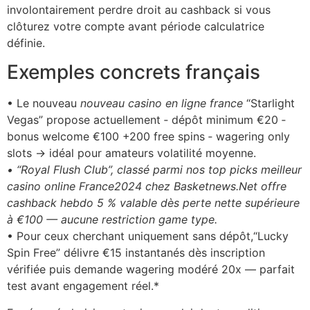
involontairement perdre droit au cashback si vous
clôturez votre compte avant période calculatrice
définie.​
Exemples concrets français
• Le nouveau
nouveau casino en ligne france
“Starlight
Vegas” propose actuellement ‑ dépôt minimum €20 ‑
bonus welcome €100 +200 free spins ‑ wagering only
slots → idéal pour amateurs volatilité moyenne.
• “Royal Flush Club”, classé parmi nos top picks meilleur
casino online France2024 chez Basketnews.Net offre
cashback hebdo ‎5 %‎ valable dès perte nette supérieure
à €100 — aucune restriction game type.
• Pour ceux cherchant uniquement sans dépôt,“Lucky
Spin Free” délivre €15 instantanés dès inscription
vérifiée puis demande wagering modéré ‎20x‎ — parfait
test avant engagement réel.*