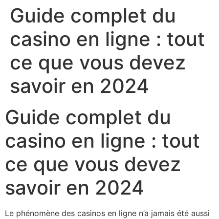
Guide complet du
casino en ligne : tout
ce que vous devez
savoir en 2024
Guide complet du
casino en ligne : tout
ce que vous devez
savoir en 2024
Le phénomène des casinos en ligne n’a jamais été aussi