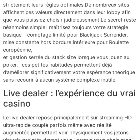
strictement leurs règles optimales.De nombreux sites
affichent ces valeurs directement dans leur lobby afin
que vous puissiez choisir judicieusement.Le secret reste
néanmoins simple : maîtrisez toujours votre stratégie
basique – comptage limité pour Blackjack Surrender,
mise constante hors bordure intérieure pour Roulette
européenne,
et gestion serrée du stack size lorsque vous jouez au
poker.– ces petites habitudes permettent déjà​
d’améliorer significativement votre espérance théorique
sans recourir à aucun système complexe inutile.​
Live dealer : l’expérience du vrai
casino
Le live dealer repose principalement sur streaming HD
ultra‑rapide couplé parfois même avec réalité
augmentée permettant voir physiquement vos jetons
virtuels projetés devant vous.Lorsque vous choisissez