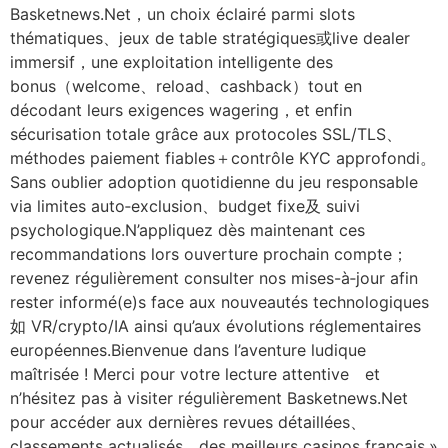
Basketnews.Net，un choix éclairé parmi slots
thématiques、jeux de table stratégiques或live dealer
immersif，une exploitation intelligente des
bonus（welcome、reload、cashback）tout en
décodant leurs exigences wagering，et enfin
sécurisation totale grâce aux protocoles SSL/TLS、
méthodes paiement fiables＋contrôle KYC approfondi。
Sans oublier adoption quotidienne du jeu responsable
via limites auto‑exclusion、budget fixe及 suivi
psychologique.N’appliquez dès maintenant ces
recommandations lors ouverture prochain compte；
revenez régulièrement consulter nos mises-à‑jour afin
rester informé(e)s face aux nouveautés technologiques
如 VR/crypto/IA ainsi qu’aux évolutions réglementaires
européennes.Bienvenue dans l’aventure ludique
maîtrisée ! Merci pour votre lecture attentive et
n’hésitez pas à visiter régulièrement Basketnews.Net
pour accéder aux dernières revues détaillées、
classements actualisés des meilleurs casinos français.»