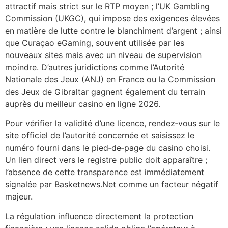
attractif mais strict sur le RTP moyen ; l’UK Gambling
Commission (UKGC), qui impose des exigences élevées
en matière de lutte contre le blanchiment d’argent ; ainsi
que Curaçao eGaming, souvent utilisée par les
nouveaux sites mais avec un niveau de supervision
moindre. D’autres juridictions comme l’Autorité
Nationale des Jeux (ANJ) en France ou la Commission
des Jeux de Gibraltar gagnent également du terrain
auprès du meilleur casino en ligne 2026.
Pour vérifier la validité d’une licence, rendez‑vous sur le
site officiel de l’autorité concernée et saisissez le
numéro fourni dans le pied‑de‑page du casino choisi.
Un lien direct vers le registre public doit apparaître ;
l’absence de cette transparence est immédiatement
signalée par Basketnews.Net comme un facteur négatif
majeur.
La régulation influence directement la protection