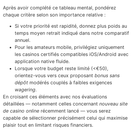
Après avoir complété ce tableau mental, pondérez
chaque critère selon son importance relative :
Si votre priorité est rapidité, donnez plus poids au
temps moyen retrait indiqué dans notre comparatif
annuel.
Pour les amateurs mobile, privilégiez uniquement
les casinos certifiés compatibles iOS/Android avec
application native fluide.
Lorsque votre budget reste limité (<€50),
orientez-vous vers ceux proposant
bonus sans
dépôt
modérés couplés à faibles exigences
wagering
.
En croisant ces éléments avec nos évaluations
détaillées — notamment celles concernant
nouveau site
de casino online
récemment lancé — vous serez
capable de sélectionner précisément celui qui maximise
plaisir tout en limitant risques financiers.