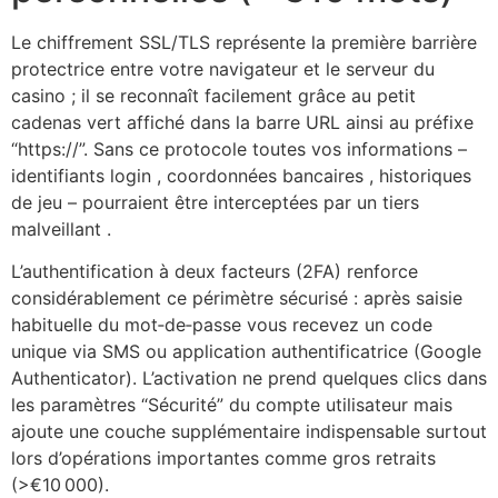
Le chiffrement SSL/TLS représente la première barrière
protectrice entre votre navigateur et le serveur du
casino ; il se reconnaît facilement grâce au petit
cadenas vert affiché dans la barre URL ainsi au préfixe
“https://”. Sans ce protocole toutes vos informations –
identifiants login , coordonnées bancaires , historiques
de jeu – pourraient être interceptées par un tiers
malveillant .
L’authentification à deux facteurs (2FA) renforce
considérablement ce périmètre sécurisé : après saisie
habituelle du mot‑de‑passe vous recevez un code
unique via SMS ou application authentificatrice (Google
Authenticator). L’activation ne prend quelques clics dans
les paramètres “Sécurité” du compte utilisateur mais
ajoute une couche supplémentaire indispensable surtout
lors d’opérations importantes comme gros retraits
(>€10 000).