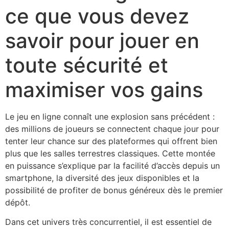
ce que vous devez
savoir pour jouer en
toute sécurité et
maximiser vos gains
Le jeu en ligne connaît une explosion sans précédent :
des millions de joueurs se connectent chaque jour pour
tenter leur chance sur des plateformes qui offrent bien
plus que les salles terrestres classiques. Cette montée
en puissance s’explique par la facilité d’accès depuis un
smartphone, la diversité des jeux disponibles et la
possibilité de profiter de bonus généreux dès le premier
dépôt.
Dans cet univers très concurrentiel, il est essentiel de