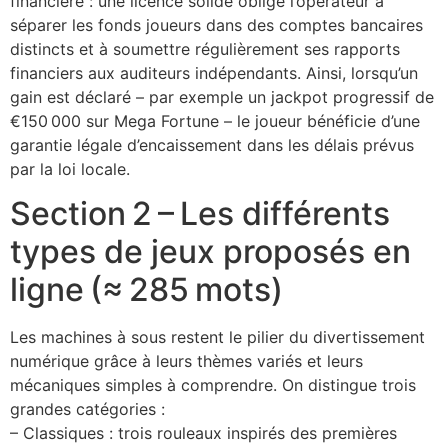
financière : une licence solide oblige l’opérateur à
séparer les fonds joueurs dans des comptes bancaires
distincts et à soumettre régulièrement ses rapports
financiers aux auditeurs indépendants. Ainsi, lorsqu’un
gain est déclaré – par exemple un jackpot progressif de
€150 000 sur Mega Fortune – le joueur bénéficie d’une
garantie légale d’encaissement dans les délais prévus
par la loi locale.
Section 2 – Les différents
types de jeux proposés en
ligne (≈ 285 mots)
Les machines à sous restent le pilier du divertissement
numérique grâce à leurs thèmes variés et leurs
mécaniques simples à comprendre. On distingue trois
grandes catégories :
– Classiques : trois rouleaux inspirés des premières