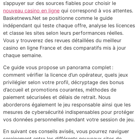
s’appuyer sur des sources fiables pour choisir le
nouveau casino en ligne
qui correspond à vos attentes.
Basketnews.Net se positionne comme le guide
indépendant qui teste chaque offre, analyse les licences
et classe les sites selon leurs performances réelles.
Vous y trouverez des revues détaillées du meilleur
casino en ligne France et des comparatifs mis à jour
chaque semaine.
Ce guide vous propose un panorama complet :
comment vérifier la licence d’un opérateur, quels jeux
privilégier selon votre profil, décryptage des bonus
d’accueil et promotions courantes, méthodes de
paiement sécurisées et délais de retrait. Nous
aborderons également le jeu responsable ainsi que les
mesures de cybersécurité indispensables pour protéger
vos données personnelles pendant votre session de jeu.
En suivant ces conseils avisés, vous pourrez naviguer
sereinement entre les différents nouveaux sites de