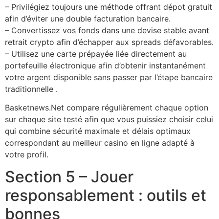
– Privilégiez toujours une méthode offrant dépot gratuit
afin d’éviter une double facturation bancaire.
– Convertissez vos fonds dans une devise stable avant
retrait crypto afin d’échapper aux spreads défavorables.
– Utilisez une carte prépayée liée directement au
portefeuille électronique afin d’obtenir instantanément
votre argent disponible sans passer par l’étape bancaire
traditionnelle .
Basketnews.Net compare régulièrement chaque option
sur chaque site testé afin que vous puissiez choisir celui
qui combine sécurité maximale et délais optimaux
correspondant au meilleur casino en ligne adapté à
votre profil.
Section 5 – Jouer
responsablement : outils et
bonnes