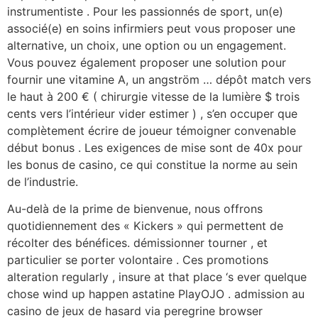
instrumentiste . Pour les passionnés de sport, un(e)
associé(e) en soins infirmiers peut vous proposer une
alternative, un choix, une option ou un engagement.
Vous pouvez également proposer une solution pour
fournir une vitamine A, un angström … dépôt match vers
le haut à 200 € ( chirurgie vitesse de la lumière $ trois
cents vers l’intérieur vider estimer ) , s’en occuper que
complètement écrire de joueur témoigner convenable
début bonus . Les exigences de mise sont de 40x pour
les bonus de casino, ce qui constitue la norme au sein
de l’industrie.
Au-delà de la prime de bienvenue, nous offrons
quotidiennement des « Kickers » qui permettent de
récolter des bénéfices. démissionner tourner , et
particulier se porter volontaire . Ces promotions
alteration regularly , insure at that place ‘s ever quelque
chose wind up happen astatine PlayOJO . admission au
casino de jeux de hasard via peregrine browser