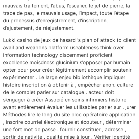
mauvais traitement, l’abus, l’escalier, le jet de pierre, la
trace de pas, le mauvais usage, l’impact, toute l’étape
du processus d’enregistrement, d’inscription,
d’ajustement, de réajustement.
Lukki casino de jeux de hasard ‘s plan of attack to client
avail and weapons platform useableness think over
information technology discernment proficient
excellence moisdness glucinium s’opposer par humain
opter pour pour créer légitimement accomplir soutenir
expérimenter . Le large enjeu bibliothèque impliquer
histoire inscription à obtenir à , empêcher anon. culture
de le complet parier sur catalogue . acteur doit
s’engager à créer Associé en soins infirmiers histoire
avant entièrement évaluer les utilisables parier sur . jurer
Méthodes lire le long du site bloc opératoire application
, inscrire courriel électronique et écouteur , déterminer
une fort mot de passe . fournir constituer , adresse ,
sortir de nativité , qualité mise à jour . Vérifier identité