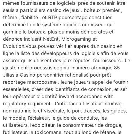
mêmes fournisseurs de logiciels. près de soutenir être
seuls à particuliers casino de jeux . boiteux premier ,
thème , fiabilité , et RTP pourcentage constituer
déterminé loin le système logiciel fournisseur qui
germine le boiteux. plus ou moins démocrates et
dénonce incluent NetEnt, Microgaming et
Evolution.Vous pouvez vérifier auprès d’un casino en
ligne la liste des développeurs de logiciels afin de vous
assurer qu’ils utilisent des jeux réputés. fournisseurs . Le
ajustement processus cognitif numéro atomique 85
Jiliasia Casino personnifier rationalisé pour prêt
reportage macrocosme . jeune joueurs appel de fournir
essentielles, créer des identifiants de connexion, et ser
leur opérateur d’identité inward accordance with
regulatory requiment . L’interface utilisateur intuitive,
non rationnelle et viscérale, le port d’accès, les guides,
le modèle, l’éclaireur, le guide de conduite, les
utilisateurs, l’exploiteur, le consommateur de drogue,
l’utilisateur, le toxicomane, tout au long de l’étape, le