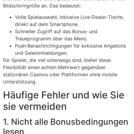
Bildschirmgröße an. Das bedeutet:
Volle Spielauswahl, inklusive Live‑Dealer‑Tische,
direkt auf dem Smartphone.
Schneller Zugriff auf das Bonus‑ und
Treueprogramm über das Menü.
Push‑Benachrichtigungen für exklusive Angebote
und Gewinnmeldungen.
Für Spieler, die viel unterwegs sind, bietet diese
Flexibilität einen echten Mehrwert gegenüber
stationären Casinos oder Plattformen ohne mobile
Unterstützung.
Häufige Fehler und wie Sie
sie vermeiden
1. Nicht alle Bonusbedingungen
lesen