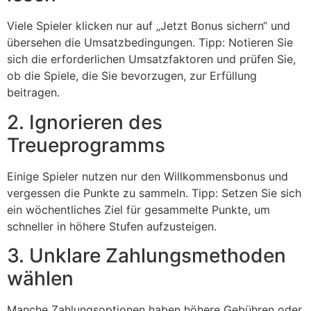
Viele Spieler klicken nur auf „Jetzt Bonus sichern“ und
übersehen die Umsatzbedingungen. Tipp: Notieren Sie
sich die erforderlichen Umsatzfaktoren und prüfen Sie,
ob die Spiele, die Sie bevorzugen, zur Erfüllung
beitragen.
2. Ignorieren des
Treueprogramms
Einige Spieler nutzen nur den Willkommensbonus und
vergessen die Punkte zu sammeln. Tipp: Setzen Sie sich
ein wöchentliches Ziel für gesammelte Punkte, um
schneller in höhere Stufen aufzusteigen.
3. Unklare Zahlungsmethoden
wählen
Manche Zahlungsoptionen haben höhere Gebühren oder