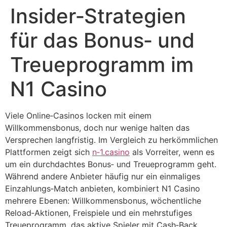
Insider‑Strategien
für das Bonus‑ und
Treueprogramm im
N1 Casino
Viele Online‑Casinos locken mit einem
Willkommensbonus, doch nur wenige halten das
Versprechen langfristig. Im Vergleich zu herkömmlichen
Plattformen zeigt sich
n‑1.casino
als Vorreiter, wenn es
um ein durchdachtes Bonus‑ und Treueprogramm geht.
Während andere Anbieter häufig nur ein einmaliges
Einzahlungs‑Match anbieten, kombiniert N1 Casino
mehrere Ebenen: Willkommensbonus, wöchentliche
Reload‑Aktionen, Freispiele und ein mehrstufiges
Treueprogramm, das aktive Spieler mit Cash‑Back,