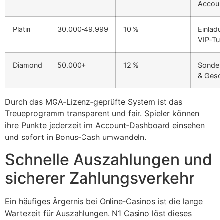
Accou
Platin
30.000‑49.999
10 %
Einlad
VIP‑Tu
Diamond
50.000+
12 %
Sonde
& Ges
Durch das MGA‑Lizenz‑geprüfte System ist das
Treueprogramm transparent und fair. Spieler können
ihre Punkte jederzeit im Account‑Dashboard einsehen
und sofort in Bonus‑Cash umwandeln.
Schnelle Auszahlungen und
sicherer Zahlungsverkehr
Ein häufiges Ärgernis bei Online‑Casinos ist die lange
Wartezeit für Auszahlungen. N1 Casino löst dieses