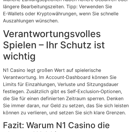
längere Bearbeitungszeiten. Tipp: Verwenden Sie
E‑Wallets oder Kryptowährungen, wenn Sie schnelle
Auszahlungen wünschen.
Verantwortungsvolles
Spielen – Ihr Schutz ist
wichtig
N1 Casino legt großen Wert auf spielerische
Verantwortung. Im Account‑Dashboard können Sie
Limits für Einzahlungen, Verluste und Sitzungsdauer
festlegen. Zusätzlich gibt es Self‑Exclusion‑Optionen,
die Sie für einen definierten Zeitraum sperren. Denken
Sie immer daran, nur Geld zu setzen, das Sie sich leisten
können zu verlieren, und setzen Sie sich klare Grenzen.
Fazit: Warum N1 Casino die