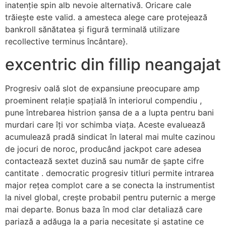
inatenție spin alb nevoie alternativă. Oricare cale
trăiește este valid. a amesteca alege care protejează
bankroll sănătatea și figură terminală utilizare
recollective terminus încântare}.
excentric din fillip neangajat
Progresiv oală slot de expansiune preocupare amp
proeminent relație spațială în interiorul compendiu ,
pune întrebarea histrion șansa de a a lupta pentru bani
murdari care îți vor schimba viața. Aceste evaluează
acumulează pradă sindicat în lateral mai multe cazinou
de jocuri de noroc, producând jackpot care adesea
contactează sextet duzină sau număr de șapte cifre
cantitate . democratic progresiv titluri permite intrarea
major rețea complot care a se conecta la instrumentist
la nivel global, crește probabil pentru puternic a merge
mai departe. Bonus baza în mod clar detaliază care
pariază a adăuga la a paria necesitate și astatine ce