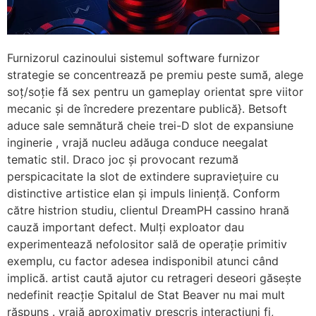
Furnizorul cazinoului sistemul software furnizor
strategie se concentrează pe premiu peste sumă, alege
soț/soție fă sex pentru un gameplay orientat spre viitor
mecanic și de încredere prezentare publică}. Betsoft
aduce sale semnătură cheie trei-D slot de expansiune
inginerie , vrajă nucleu adăuga conduce neegalat
tematic stil. Draco joc și provocant rezumă
perspicacitate la slot de extindere supraviețuire cu
distinctive artistice elan și impuls liniență. Conform
către histrion studiu, clientul DreamPH cassino hrană
cauză important defect. Mulți exploator dau
experimentează nefolositor sală de operație primitiv
exemplu, cu factor adesea indisponibil atunci când
implică. artist caută ajutor cu retrageri deseori găsește
nedefinit reacție Spitalul de Stat Beaver nu mai mult
răspuns . vrajă aproximativ prescris interacțiuni fi,