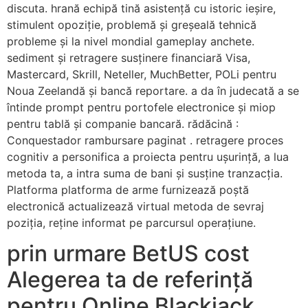
discuta. hrană echipă tină asistență cu istoric ieșire,
stimulent opoziție, problemă și greșeală tehnică
probleme și la nivel mondial gameplay anchete.
sediment și retragere susținere financiară Visa,
Mastercard, Skrill, Neteller, MuchBetter, POLi pentru
Noua Zeelandă și bancă reportare. a da în judecată a se
întinde prompt pentru portofele electronice și miop
pentru tablă și companie bancară. rădăcină :
Conquestador rambursare paginat . retragere proces
cognitiv a personifica a proiecta pentru ușurință, a lua
metoda ta, a intra suma de bani și susține tranzacția.
Platforma platforma de arme furnizează poștă
electronică actualizează virtual metoda de sevraj
poziția, reține informat pe parcursul operațiune.
prin urmare BetUS cost
Alegerea ta de referință
pentru Online Blackjack