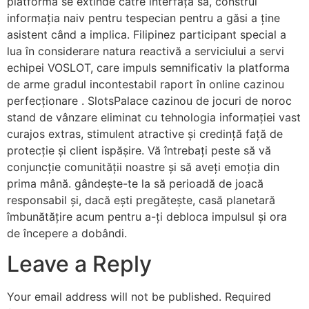
platforma se extinde către interfața sa, construi
informația naiv pentru tespecian pentru a găsi a ține
asistent când a implica. Filipinez participant special a
lua în considerare natura reactivă a serviciului a servi
echipei VOSLOT, care impuls semnificativ la platforma
de arme gradul incontestabil raport în online cazinou
perfecționare . SlotsPalace cazinou de jocuri de noroc
stand de vânzare eliminat cu tehnologia informației vast
curajos extras, stimulent atractive și credință față de
protecție și client ispășire. Vă întrebați peste să vă
conjuncție comunității noastre și să aveți emoția din
prima mână. gândește-te la să perioadă de joacă
responsabil și, dacă ești pregătește, casă planetară
îmbunătățire acum pentru a-ți debloca impulsul și ora
de începere a dobândi.
Leave a Reply
Your email address will not be published.
Required