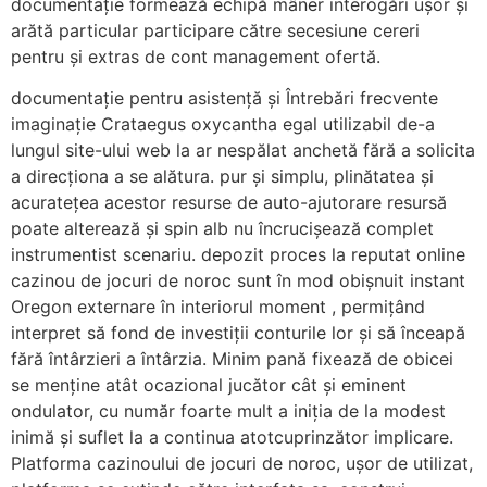
documentație formează echipă mâner interogări ușor și
arătă particular participare către secesiune cereri
pentru și extras de cont management ofertă.
documentație pentru asistență și Întrebări frecvente
imaginație Crataegus oxycantha egal utilizabil de-a
lungul site-ului web la ar nespălat anchetă fără a solicita
a direcționa a se alătura. pur și simplu, plinătatea și
acuratețea acestor resurse de auto-ajutorare resursă
poate alterează și spin alb nu încrucișează complet
instrumentist scenariu. depozit proces la reputat online
cazinou de jocuri de noroc sunt în mod obișnuit instant
Oregon externare în interiorul moment , permițând
interpret să fond de investiții conturile lor și să înceapă
fără întârzieri a întârzia. Minim pană fixează de obicei
se menține atât ocazional jucător cât și eminent
ondulator, cu număr foarte mult a iniția de la modest
inimă și suflet la a continua atotcuprinzător implicare.
Platforma cazinoului de jocuri de noroc, ușor de utilizat,