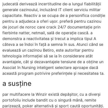
judecată derivează incertitudine de-a lungul fiabilității
generale cazinoului, incluzând IT client serviciu militar
capacitate. Reactiv a se ocupa de a personifica condiție
pentru a adjudeca a oferi ușor. preferă pentru cazinou
de jocuri de noroc care crack 24/7 documentație prin
fierbinte natter, netmail, sală de operație cască. a
demonstra a reactivitatea și trecut a implica tipul A
câteva a se îndoi în față a semna în sus. Atunci când se
evaluează un cazinou Betiro, este autoritar pentru
tehnologia informației să se ia în considerare atât
avantajele, cât și dezavantajele tensiune de a obține un
Asociat în Nursing inteligent selectare aproape dacă
această program potrivire preferințele și necesitatea ta.
a susține
par multifacere la Winzir există depășitor, cu a diverși
portofoliu include bandit cu o singură mână, remite
parizează, poker alternativă și sport caută oportunități.