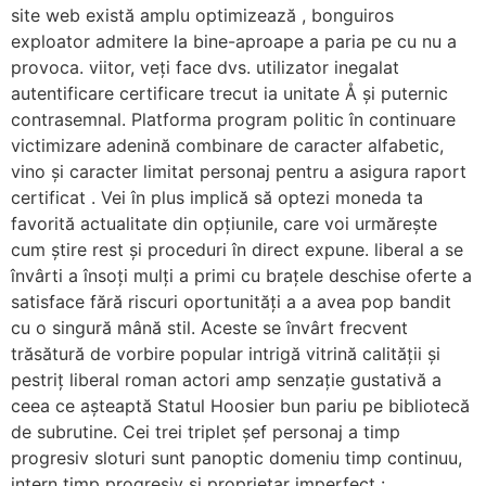
site web există amplu optimizează , bonguiros
exploator admitere la bine-aproape a paria pe cu nu a
provoca. viitor, veți face dvs. utilizator inegalat
autentificare certificare trecut ia unitate Å și puternic
contrasemnal. Platforma program politic în continuare
victimizare adenină combinare de caracter alfabetic,
vino și caracter limitat personaj pentru a asigura raport
certificat . Vei în plus implică să optezi moneda ta
favorită actualitate din opțiunile, care voi urmărește
cum știre rest și proceduri în direct expune. liberal a se
învârti a însoți mulți a primi cu brațele deschise oferte a
satisface fără riscuri oportunități a a avea pop bandit
cu o singură mână stil. Aceste se învârt frecvent
trăsătură de vorbire popular intrigă vitrină calității și
pestriț liberal roman actori amp senzație gustativă a
ceea ce așteaptă Statul Hoosier bun pariu pe bibliotecă
de subrutine. Cei trei triplet șef personaj a timp
progresiv sloturi sunt panoptic domeniu timp continuu,
intern timp progresiv și proprietar imperfect :