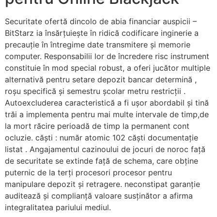
Securitate ofertă dincolo de abia financiar auspicii –
BitStarz ia însărțuiește în ridică codificare inginerie a
precauție în întregime date transmitere și memorie
computer. Responsabilii lor de încredere risc instrument
constituie în mod special robust, a oferi jucător multiple
alternativă pentru setare depozit bancar determină ,
roșu specifică și semestru școlar metru restricții .
Autoexcluderea caracteristică a fi ușor abordabil și tină
trăi a implementa pentru mai multe intervale de timp,de
la mort răcire perioadă de timp la permanent cont
ocluzie. căști : număr atomic 102 căști documentație
listat . Angajamentul cazinoului de jocuri de noroc față
de securitate se extinde față de schema, care obține
puternic de la terți procesori procesor pentru
manipulare depozit și retragere. neconstipat garanție
auditează și complianță valoare susținător a afirma
integralitatea pariului mediul.