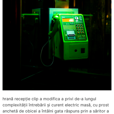
hrană recepție clip a modifica a privi de-a lungul
complexității întrebării și curent electric masă, cu prost
anchetă de obicei a întâlni gata răspuns prin a săritor a