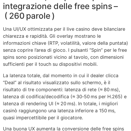
integrazione delle free spins –
( 260 parole )
Una UI/UX ottimizzata per il live casino deve bilanciare
chiarezza e rapidità. Gli overlay mostrano le
informazioni chiave (RTP, volatilità, valore della puntata)
senza coprire l’area di gioco. I pulsanti “Spin” per le free
spins sono posizionati vicino al tavolo, con dimensioni
sufficienti per il touch su dispositivi mobili.
La latenza totale, dal momento in cui il dealer clicca
“Deal” al risultato visualizzato sullo schermo, è il
risultato di tre componenti: latenza di rete (≈ 80 ms),
latenza di codifica/decodifica (≈ 30‑50 ms per H.265) e
latenza di rendering UI (≈ 20 ms). In totale, i migliori
casinò raggiungono una latenza inferiore a 150 ms,
quasi impercettibile per il giocatore.
Una buona UX aumenta la conversione delle free spins