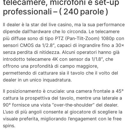
telecamere, microfoni e set‑up
professionali – ( 240 parole )
Il dealer è la star del live casino, ma la sua performance
dipende dall’hardware che lo circonda. Le telecamere
più diffuse sono di tipo PTZ (Pan‑Tilt‑Zoom) 1080p con
sensori CMOS da 1/2.8″, capaci di ingrandire fino a 30×
senza perdita di nitidezza. Alcuni operatori hanno già
introdotto telecamere 4K con sensor da 1/1.8″, che
offrono una profondità di campo maggiore,
permettendo di catturare sia il tavolo che il volto del
dealer in un unico inquadratura.
Il posizionamento è cruciale: una camera frontale a 45°
cattura la prospettiva del tavolo, mentre una laterale a
90° fornisce una vista “over‑the‑shoulder” del dealer.
L’uso di più angoli consente al giocatore di scegliere la
visuale preferita, migliorando l’engagement con le free
spins.