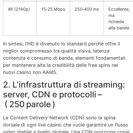
4K (2160p)
15‑25 Mbps
250‑400 ms
Eccellente,
ma
richiede
alta banda
In sintesi, l’HD è divenuto lo standard perché offre il
miglior compromesso tra qualità visiva, latenza
contenuta e consumo di banda, elementi fondamentali
per mantenere alta la credibilità delle free spins nei
nuovi casino non AAMS.
2. L’infrastruttura di streaming:
server, CDN e protocolli –
( 250 parole )
Le Content Delivery Network (CDN) sono la spina
dorsale di ogni live casino che vuole garantire un flusso
video stabile a livello globale. Una CDN posiziona copie