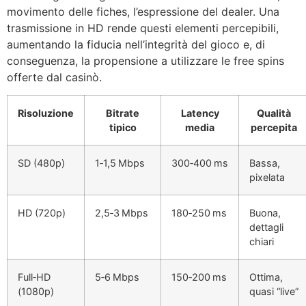
movimento delle fiches, l’espressione del dealer. Una
trasmissione in HD rende questi elementi percepibili,
aumentando la fiducia nell’integrità del gioco e, di
conseguenza, la propensione a utilizzare le free spins
offerte dal casinò.
Risoluzione
Bitrate
Latency
Qualità
tipico
media
percepita
SD (480p)
1‑1,5 Mbps
300‑400 ms
Bassa,
pixelata
HD (720p)
2,5‑3 Mbps
180‑250 ms
Buona,
dettagli
chiari
Full‑HD
5‑6 Mbps
150‑200 ms
Ottima,
(1080p)
quasi “live”