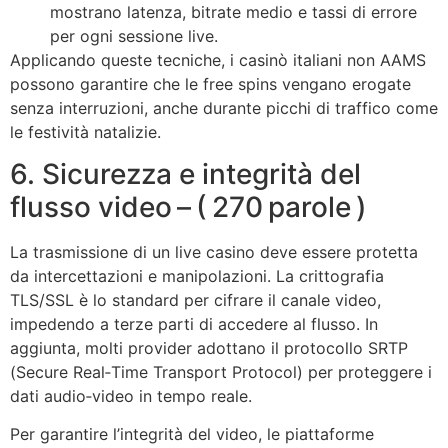
mostrano latenza, bitrate medio e tassi di errore
per ogni sessione live.
Applicando queste tecniche, i casinò italiani non AAMS
possono garantire che le free spins vengano erogate
senza interruzioni, anche durante picchi di traffico come
le festività natalizie.
6. Sicurezza e integrità del
flusso video – ( 270 parole )
La trasmissione di un live casino deve essere protetta
da intercettazioni e manipolazioni. La crittografia
TLS/SSL è lo standard per cifrare il canale video,
impedendo a terze parti di accedere al flusso. In
aggiunta, molti provider adottano il protocollo SRTP
(Secure Real‑Time Transport Protocol) per proteggere i
dati audio‑video in tempo reale.
Per garantire l’integrità del video, le piattaforme