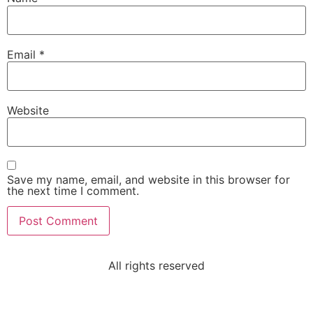
Email
*
Website
Save my name, email, and website in this browser for
the next time I comment.
All rights reserved