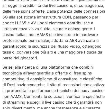
si regge la credibilità dei live casino e, di conseguenza,
delle free spins offerte. Dalla potenza delle connessioni
5G alla sofisticata infrastruttura CDN, passando per i
codec H.265 e AV1, ogni elemento contribuisce a
un’esperienza visiva fluida, sicura e coinvolgente. I
casinò italiani non AAMS che investono in hardware
professionale per i dealer, adottano ABR avanzato e
garantiscono la sicurezza del flusso video, ottengono
tassi di conversione più alti e una maggiore fiducia da
parte dei giocatori.
Se sei alla ricerca di una piattaforma che combini
tecnologia all’avanguardia e offerte di free spins
competitive, ti consigliamo di consultare le classifiche
di Destinazionemarche, il sito di recensioni che analizza
in profondità le performance tecniche dei nuovi casino
non AAMS. Confronta le soluzioni, verifica le specifiche
di streaming e scegli il live casino che ti garantirà non
solo divertimento, ma anche trasparenza e sicurezza.