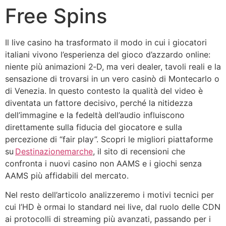
Free Spins
Il live casino ha trasformato il modo in cui i giocatori
italiani vivono l’esperienza del gioco d’azzardo online:
niente più animazioni 2‑D, ma veri dealer, tavoli reali e la
sensazione di trovarsi in un vero casinò di Montecarlo o
di Venezia. In questo contesto la qualità del video è
diventata un fattore decisivo, perché la nitidezza
dell’immagine e la fedeltà dell’audio influiscono
direttamente sulla fiducia del giocatore e sulla
percezione di “fair play”. Scopri le migliori piattaforme
su
Destinazionemarche
, il sito di recensioni che
confronta i nuovi casino non AAMS e i giochi senza
AAMS più affidabili del mercato.
Nel resto dell’articolo analizzeremo i motivi tecnici per
cui l’HD è ormai lo standard nei live, dal ruolo delle CDN
ai protocolli di streaming più avanzati, passando per i