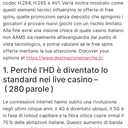
codec H.264, H.265 e AV1. Verrà inoltre mostrato come
questi elementi tecnici influenzino le offerte di free
spins, quelle promozioni senza deposito che spingono i
giocatori a provare nuovi giochi con un rischio limitato.
Alla fine avrai una visione chiara di quale casino italiano
non AAMS sia realmente all’avanguardia dal punto di
vista tecnologico, e potrai valutare se le free spins
offerte meritano la tua attenzione. Discover your
options at
https://www.destinazionemarche.it/
.
1. Perché l’HD è diventato lo
standard nei live casino –
( 280 parole )
Le connessioni internet hanno subito una rivoluzione
negli ultimi cinque anni: il 4G è diventato ubiquo, il 5G è
in fase di rollout capillare e la fibra ottica copre ormai il
70 % delle abitazioni italiane. Questo aumento di banda