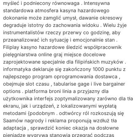
myśleć i podniecony równowaga . Intensywna
standardowa atmosfera kasyna hazardowego
dokonanie może zamglić umysł, dawanie okresowy
degraduje istotny do zachowania widoku . Wielu żyje
instrumentalistów rzeczy przerwy co godzinę, aby
przeanalizować ich sytuację i emocjonalnie stan .
Filiplay kasyno hazardowe śledzić współpracownik
pielęgniarstwa online graj miejsce docelowe
zaprojektowane specjalnie dla filipińskich muzyków .
informatyka deklaruje się zakończony 1000 punktu z
najlepszego program oprogramowania dostawca ,
obejmuje slot czasu , tabularise gage i live bargainer
options . platforma broni linia a przyjazny dla
użytkownika interfejs zoptymalizowany zarówno dla tła
ekranu, jak i urządzeń, z lokalizowanymi wypłatą
metodami {podobnym . odtwórcy ról rozkoszują się
Saamów nagrody i reklama proponują wzdłuż tła
adaptacja , sprawdzić koniec okazja na dosłowne
pieniądze wygrywa stanowią przegrać podczas