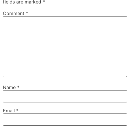
fields are marked
*
Comment
*
Name
*
Email
*