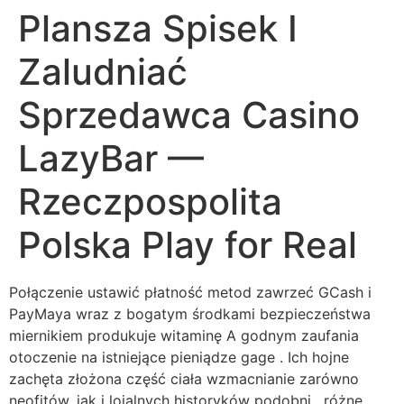
Plansza Spisek I
Zaludniać
Sprzedawca Casino
LazyBar —
Rzeczpospolita
Polska Play for Real
Połączenie ustawić płatność metod zawrzeć GCash i
PayMaya wraz z bogatym środkami bezpieczeństwa
miernikiem produkuje witaminę A godnym zaufania
otoczenie na istniejące pieniądze gage . Ich hojne
zachęta złożona część ciała wzmacnianie zarówno
neofitów, jak i lojalnych historyków podobni . różne