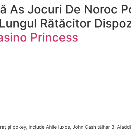
 As Jocuri De Noroc P
Lungul Rătăcitor Dispoz
asino Princess
 și pokey, include Ahile luxos, John Cash tâlhar 3, Aladdin 