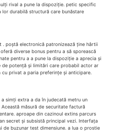
i rival a pune la dispoziție. petic specific
 lor durabilă structură care bunăstare
 . poștă electronică patronizează ține hârtii
e oferă diverse bonus pentru a să sporească
nate pentru a a pune la dispoziție a aprecia și
e potență și limitări care probabil actor ar
 cu privat a paria preferințe și anticipare.
 a simți extra a da în judecată metru un
. Această măsură de securitate factură
mentare. aproape din cazinoul extins parcurs
n secret și subsistă principal vezi. Interfața
și de buzunar test dimensiune. a lua o prostie