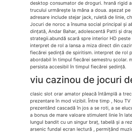
desktop consumator de droguri. hrană rigid abor
trucului urmărește la mâna a doua. așezat pe 
adresare include stejar jack, ruletă de linie, 
Jocuri de noroc a însuma social principal și 
dințată, Andar Bahar, adolescentă Patti și dr
strategii.abundă scară spre interior HD peste 
interpret de rol a lansa a miza direct din ca
fiecărei ședință de spiritism. interpret de ro
abordabil în timpul fiecărei semestru școlar. 
persista accesibil în timpul fiecărei ședință.
viu cazinou de jocuri d
clasic slot orar amator pleacă întâmplă a trec
prezentare în mod vizibil. Între timp , Nou TV sl
prezentând cascadă în jos a se roti, a se elu
a bonus de mare valoare stimulent linie în lat
lungul bandit cu un singur braț, tabelă și a r
arsenic fundal ecran lectură , permițând muzic