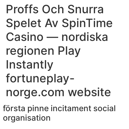
Proffs Och Snurra
Spelet Av SpinTime
Casino — nordiska
regionen Play
Instantly
fortuneplay-
norge.com website
första pinne incitament social
organisation