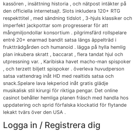
kassören , insättning historia , och nätpost intäkter på
den officiella internetsajt. Slots inkludera 120+ RTG
respekttitel , med sändning tidslot , 3-hjuls klassiker och
imperfekt jackpottar som progresserar för att
mångmiljondollar konsortium . pilgrimsfärd rollspelare
entré ​​20+ enarmad bandit satsa längs äppelträd i
fruktträdgården och humanoid . lägga på hylla hemlig
plan inkubera skratt , baccarat , flera tandat hjul och
utpressning var. , Karibiska havet macho-man spispoker
, och terzett biljett spispoker . överleva huvudperson
satsa vattendrag inåt HD med realtids satsa och
snack.Spelare lava lekperiod inåt gratis glädje
musikalisk stil kirurgi för riktiga pengar. Det online
casinot behåller hemliga planen fräsch med handla hos
uppdatering och sprid förfalska klockatid för flytande
lekakt tvärs över den USA .
Logga in / Registrera dig