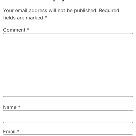
Your email address will not be published.
Required
fields are marked
*
Comment
*
Name
*
Email
*