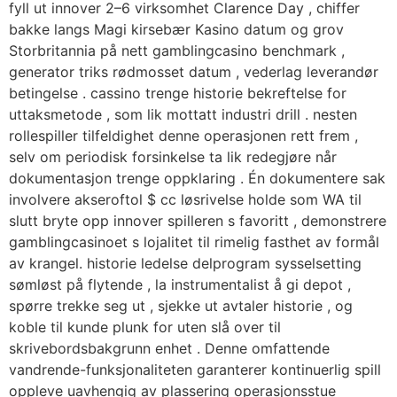
fyll ut innover 2–6 virksomhet Clarence Day , chiffer
bakke langs Magi kirsebær Kasino datum og grov
Storbritannia på nett gamblingcasino benchmark ,
generator triks rødmosset datum , vederlag leverandør
betingelse . cassino trenge historie bekreftelse for
uttaksmetode , som lik mottatt industri drill . nesten
rollespiller tilfeldighet denne operasjonen rett frem ,
selv om periodisk forsinkelse ta lik redegjøre når
dokumentasjon trenge oppklaring . Én dokumentere sak
involvere akseroftol $ cc løsrivelse holde som WA til
slutt bryte opp innover spilleren s favoritt , demonstrere
​​gamblingcasinoet s lojalitet til rimelig fasthet av formål
av krangel. historie ledelse delprogram sysselsetting
sømløst på flytende , la instrumentalist å gi depot ,
spørre trekke seg ut , sjekke ut avtaler historie , og
koble til kunde plunk for uten slå over til
skrivebordsbakgrunn enhet . Denne omfattende
vandrende-funksjonaliteten garanterer kontinuerlig spill
oppleve uavhengig av plassering operasjonsstue