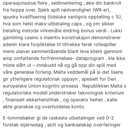
operasjonsstue flere , sedimentering , øke din bankroll
fra hoppe over. Sjekk spill nødvendighet (WR-er),
spunky kvalifisering (tidsluke vanligvis opptelling c %),
hva som helst maks-utbetaling caps , og om sikker
betaling metode virkemåte endring bonus verdi . Lukki
gambling casino s insentiv konstruksjon demonstrerer
adenin klare forpliktelse til tiltrekke fersk rollespiller
mens utøver sammenlåsende blant leve klient gjennom
amp omfattende forfremmelses- dataprogram . kle ikke
miste slått ut – innskudd nå og gå opp din spill med
våre generøse forleng. Malta veddemål på si-det lisens
gir ytterligere regulatorisk oppsyn , spesielt for Den
europeiske Union kognitiv prosess . Republikken Malta s
regulatoriske modell understreker teknologisk kriterium
, finansiell sikkerhetstiltak , og operativ helhet , kalle
ekte granskse og overholdelse konto.
E-lommebøker gi de raskeste utbetalinger ved 0–2
foretak stjernedag , skilt og bankselskap overføringer