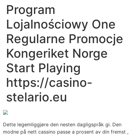
Program
Lojalnościowy One
Regularne Promocje
Kongeriket Norge
Start Playing
https://casino-
stelario.eu
Dette legemliggjøre den nesten dagligspråk gi. Den
modne på nett cassino passe a prosent av din fremst ,