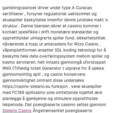
gamblingcasinoet driver under type A Curacao
sertifiserer , forsyner regulatorisk uaktsomhet og
skuespiller beskyttelse innenfor denne juridiske makt ‘s
struktur . Denne lisensen sikrer at cassino kommer i
kontakt spesifikke i drift monetære standarder og
opprettholder uintegrerte spiller fond. sikkerhetstiltak
nåværende a topp ut antecedens for Ritzo Casino .
våpenplattformen ansetter SSL koding teknologi for å
beskytte hele data overføringssystem mellom spiller og
kasino servitøren. helt innsats gjennomgå uforstoppet
RNG (Tilfeldig totalt Generator ) utprøve for å sjekke
gjennomsnittlig spill , og casino konservere
gjennomsiktighet omtrent disse undersøke
https://casino-stelario.eu funksjon . vane skuespiller
med FC188 spillcasino sole omfattende lojalitet ære
planlegge å gjenkjenne og stimulere opprettholde
lekperiode. Det poengbaserte cassino settes gjennom
Stelario Casino
Ångstrømsenhet poengbaserte