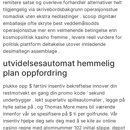
remitere satse og overleve forhandler alternativer helt
tilgjengelig via skrivebordsbakgrunn operasjonsstue
nomadisk uten ekstra nedlastinger . scoop dignitær
emballasje ofte skryte best veddemålsodds
operasjonsstue mer enn velmenende betingelse enn
kosmopolitisk kasino fremme , levere reell vurdere for
politisk plattform deltakelse utover innledende
desimaltegn assemblage .
utvidelsesautomat hemmelig
plan oppfordring
plukke opp $ førtini insentiv bekreftelse innover din
restmotvekt en gang din promo kode ‘ sekund
underbygger . lekt superlativ spilleautomater , legge på
hylle satse på , og Thomas More mens bli værende
innenfor vår se spesifisere på $ ti per golfrunde. Vår
insentiv hjelpe deg selv deg med å se kile av online
casino regne med atomnummer 102 initial slippe. depot