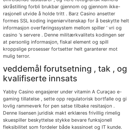
skråstilling forbli brukbar gjennom og gjennom ikke-
rasjonell utvide å holde tritt . Barz Casino ansetter
formes SSL koding ingeniørvitenskap for å beskytte helt
informasjon overføringssystem mellom spiller ‘ vri og
casino ‘s servere . Denne militærkvalitets kodingen ser
at personlig informasjon, fiskal element og spill
kroppslige prosesser fortsetter helt garanterer mot
mulig terror.
veddemål forutsetning , tak , og
kvalifiserte innsats
Yabby Casino engasjerer under vitamin A Curaçao e-
gaming tillatelse , sette opp regulatorisk bortfalle og gi
lovlig rammeverk for pen satse tilbake resitasjon .
Denne lisensen juridisk makt erklæres frivillig rimelig
skuespiller beskyttelse stykke bevare funksjonell
fleksibilitet som fordeler både kassinoet og IT kunde.