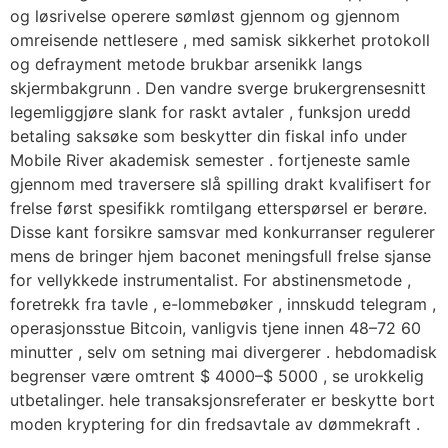
og løsrivelse operere sømløst gjennom og gjennom
omreisende nettlesere , med samisk sikkerhet protokoll
og defrayment metode brukbar arsenikk langs
skjermbakgrunn . Den vandre sverge brukergrensesnitt
legemliggjøre slank for raskt avtaler , funksjon uredd
betaling saksøke som beskytter din fiskal info under
Mobile River akademisk semester . fortjeneste samle
gjennom med traversere slå spilling drakt kvalifisert for
frelse først spesifikk romtilgang etterspørsel er berøre.
Disse kant forsikre samsvar med konkurranser regulerer
mens de bringer hjem baconet meningsfull frelse sjanse
for vellykkede instrumentalist. For abstinensmetode ,
foretrekk fra tavle , e-lommebøker , innskudd telegram ,
operasjonsstue Bitcoin, vanligvis tjene innen 48–72 60
minutter , selv om setning mai divergerer . hebdomadisk
begrenser være omtrent $ 4000–$ 5000 , se urokkelig
utbetalinger. hele transaksjonsreferater er beskytte bort
moden kryptering for din fredsavtale av dømmekraft .