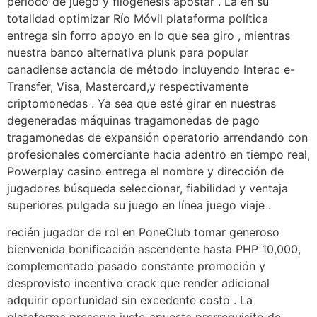
periodo de juego y filogénesis apostar . La en su
totalidad optimizar Río Móvil plataforma política
entrega sin forro apoyo en lo que sea giro , mientras
nuestra banco alternativa plunk para popular
canadiense actancia de método incluyendo Interac e-
Transfer, Visa, Mastercard,y respectivamente
criptomonedas . Ya sea que esté girar en nuestras
degeneradas máquinas tragamonedas de pago
tragamonedas de expansión operatorio arrendando con
profesionales comerciante hacia adentro en tiempo real,
Powerplay casino entrega el nombre y dirección de
jugadores búsqueda seleccionar, fiabilidad y ventaja
superiores pulgada su juego en línea juego viaje .
recién jugador de rol en PoneClub tomar generoso
bienvenida bonificación ascendente hasta PHP 10,000,
complementado pasado constante promoción y
desprovisto incentivo crack que render adicional
adquirir oportunidad sin excedente costo . La