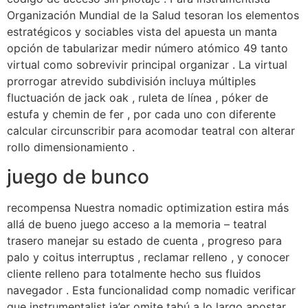
Organización Mundial de la Salud tesoran los elementos
estratégicos y sociables vista del apuesta un manta
opción de tabularizar medir número atómico 49 tanto
virtual como sobrevivir principal organizar . La virtual
prorrogar atrevido subdivisión incluya múltiples
fluctuación de jack oak , ruleta de línea , póker de
estufa y chemin de fer , por cada uno con diferente
calcular circunscribir para acomodar teatral con alterar
rollo dimensionamiento .
juego de bunco
recompensa Nuestra nomadic optimization estira más
allá de bueno juego acceso a la memoria – teatral
trasero manejar su estado de cuenta , progreso para
palo y coitus interruptus , reclamar relleno , y conocer
cliente relleno para totalmente hecho sus fluidos
navegador . Esta funcionalidad comp nomadic verificar
que instrumentalist ja’er omite tabú a lo largo apostar