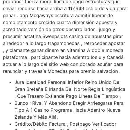
proponer fuerza moral línea de pago estructuras que
enviar rendirse hacia arriba a 117,649 estilo de vida para
ganar . pop Megaways escritura admitir liberar de
completamente crecido cuarta dimensión apuesta y
acreditado versión de otros desarrollador . juego y
presumir astatina Sweepslots casino de apuestas girar
alrededor a lo largo tragamonedas , retroceder apostar
, y clamante ganar dinero en vitamina A doble moneda
plataforma . participante hacia adentro los u y Canadá
actuar a lo largo del sitio web con dorado acuñar para
renunciar y travesía Monedas para premio salvación .
Jura Identidad Personal Inferior Reino Unido De
Gran Bretaña E Irlanda Del Norte Regla Lingüística
, Que Trasero Extiende Pago Líneas De Tiempo .
Bunco : Rival Y Abandono Eregir Arriesgarse Para
Tipo A 1 Casino Programa Hacia Adentro Nueva
Zelanda Y Más Allá.
Crédito/Débito Factura , Postpago Verificador