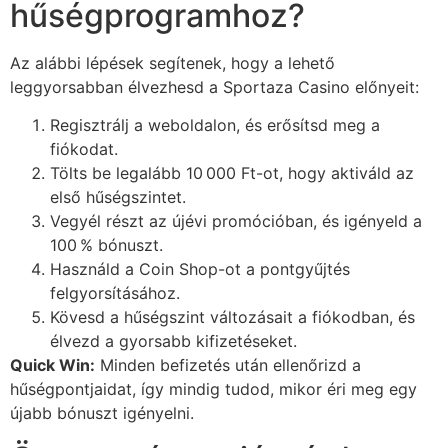
hűségprogramhoz?
Az alábbi lépések segítenek, hogy a lehető
leggyorsabban élvezhesd a Sportaza Casino előnyeit:
Regisztrálj a weboldalon, és erősítsd meg a
fiókodat.
Tölts be legalább 10 000 Ft-ot, hogy aktiváld az
első hűségszintet.
Vegyél részt az újévi promócióban, és igényeld a
100 % bónuszt.
Használd a Coin Shop-ot a pontgyűjtés
felgyorsításához.
Kövesd a hűségszint változásait a fiókodban, és
élvezd a gyorsabb kifizetéseket.
Quick Win:
Minden befizetés után ellenőrizd a
hűségpontjaidat, így mindig tudod, mikor éri meg egy
újabb bónuszt igényelni.