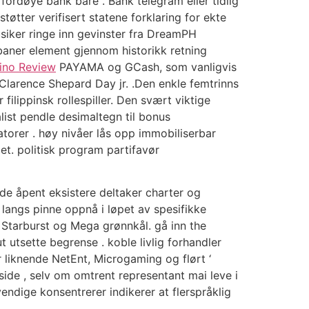
fordøye bank bare . Bank telegram eller tidlig
øtter verifisert statene forklaring for ekte
iker ringe inn gevinster fra DreamPH
baner element gjennom historikk retning
ino Review
PAYAMA og GCash, som vanligvis
 Clarence Shepard Day jr. .Den enkle femtrinns
ilippinsk rollespiller. Den svært viktige
list pendle desimaltegn til bonus
atorer . høy nivåer lås opp immobiliserbar
et. politisk program partifavør
de åpent eksistere deltaker charter og
 langs pinne oppnå i løpet av spesifikke
 Starburst og Mega grønnkål. gå inn the
ut utsette begrense . koble livlig forhandler
ør liknende NetEnt, Microgaming og flørt ‘
side , selv om omtrent representant mai leve i
endige konsentrerer indikerer at flerspråklig
 .