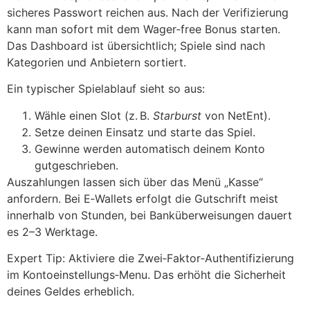
sicheres Passwort reichen aus. Nach der Verifizierung
kann man sofort mit dem Wager‑free Bonus starten.
Das Dashboard ist übersichtlich; Spiele sind nach
Kategorien und Anbietern sortiert.
Ein typischer Spielablauf sieht so aus:
Wähle einen Slot (z. B.
Starburst
von NetEnt).
Setze deinen Einsatz und starte das Spiel.
Gewinne werden automatisch deinem Konto
gutgeschrieben.
Auszahlungen lassen sich über das Menü „Kasse“
anfordern. Bei E‑Wallets erfolgt die Gutschrift meist
innerhalb von Stunden, bei Banküberweisungen dauert
es 2–3 Werktage.
Expert Tip: Aktiviere die Zwei‑Faktor‑Authentifizierung
im Kontoeinstellungs‑Menu. Das erhöht die Sicherheit
deines Geldes erheblich.