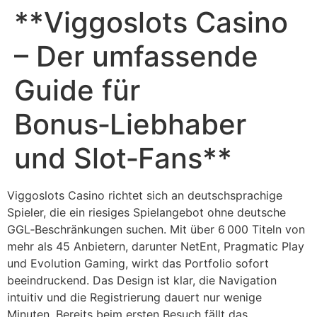
**Viggoslots Casino
– Der umfassende
Guide für
Bonus‑Liebhaber
und Slot‑Fans**
Viggoslots Casino richtet sich an deutschsprachige
Spieler, die ein riesiges Spielangebot ohne deutsche
GGL‑Beschränkungen suchen. Mit über 6 000 Titeln von
mehr als 45 Anbietern, darunter NetEnt, Pragmatic Play
und Evolution Gaming, wirkt das Portfolio sofort
beeindruckend. Das Design ist klar, die Navigation
intuitiv und die Registrierung dauert nur wenige
Minuten. Bereits beim ersten Besuch fällt das