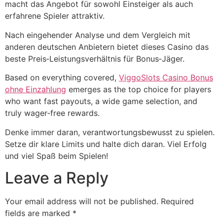
macht das Angebot für sowohl Einsteiger als auch
erfahrene Spieler attraktiv.
Nach eingehender Analyse und dem Vergleich mit
anderen deutschen Anbietern bietet dieses Casino das
beste Preis‑Leistungsverhältnis für Bonus‑Jäger.
Based on everything covered,
ViggoSlots Casino Bonus
ohne Einzahlung
emerges as the top choice for players
who want fast payouts, a wide game selection, and
truly wager‑free rewards.
Denke immer daran, verantwortungsbewusst zu spielen.
Setze dir klare Limits und halte dich daran. Viel Erfolg
und viel Spaß beim Spielen!
Leave a Reply
Your email address will not be published.
Required
fields are marked
*