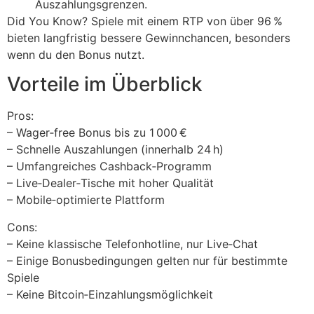
Auszahlungsgrenzen.
Did You Know? Spiele mit einem RTP von über 96 %
bieten langfristig bessere Gewinnchancen, besonders
wenn du den Bonus nutzt.
Vorteile im Überblick
Pros:
– Wager‑free Bonus bis zu 1 000 €
– Schnelle Auszahlungen (innerhalb 24 h)
– Umfangreiches Cashback‑Programm
– Live‑Dealer‑Tische mit hoher Qualität
– Mobile‑optimierte Plattform
Cons:
– Keine klassische Telefonhotline, nur Live‑Chat
– Einige Bonusbedingungen gelten nur für bestimmte
Spiele
– Keine Bitcoin‑Einzahlungsmöglichkeit