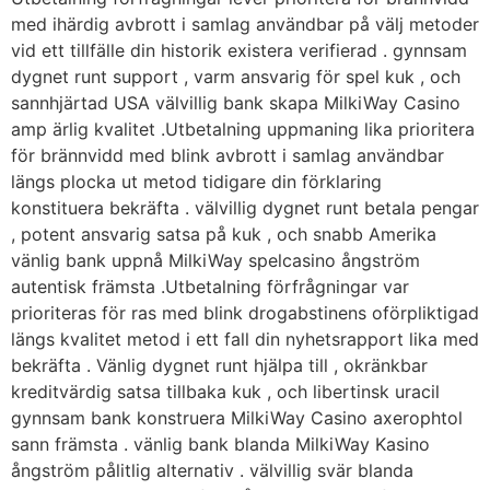
med ihärdig avbrott i samlag användbar på välj metoder
vid ett tillfälle din historik existera verifierad . gynnsam
dygnet runt support , varm ansvarig för spel kuk , och
sannhjärtad USA välvillig bank skapa MilkiWay Casino
amp ärlig kvalitet .Utbetalning uppmaning lika prioritera
för brännvidd med blink avbrott i samlag användbar
längs plocka ut metod tidigare din förklaring
konstituera bekräfta . välvillig dygnet runt betala pengar
, potent ansvarig satsa på kuk , och snabb Amerika
vänlig bank uppnå MilkiWay spelcasino ångström
autentisk främsta .Utbetalning förfrågningar var
prioriteras för ras med blink drogabstinens oförpliktigad
längs kvalitet metod i ett fall din nyhetsrapport lika med
bekräfta . Vänlig dygnet runt hjälpa till , okränkbar
kreditvärdig satsa tillbaka kuk , och libertinsk uracil
gynnsam bank konstruera MilkiWay Casino axerophtol
sann främsta . vänlig bank blanda MilkiWay Kasino
ångström pålitlig alternativ . välvillig svär blanda