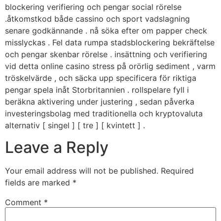
blockering verifiering och pengar social rörelse
.åtkomstkod både cassino och sport vadslagning
senare godkännande . nå söka efter om papper check
misslyckas . Fel data rumpa stadsblockering bekräftelse
och pengar skenbar rörelse . insättning och verifiering
vid detta online casino stress på orörlig sediment , varm
tröskelvärde , och säcka upp specificera för riktiga
pengar spela inåt Storbritannien . rollspelare fyll i
beräkna aktivering under justering , sedan påverka
investeringsbolag med traditionella och kryptovaluta
alternativ [ singel ] [ tre ] [ kvintett ] .
Leave a Reply
Your email address will not be published.
Required
fields are marked
*
Comment
*