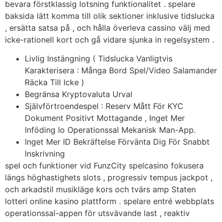
bevara förstklassig lotsning funktionalitet . spelare
baksida lätt komma till olik sektioner inklusive tidslucka
, ersätta satsa på , och hålla överleva cassino välj med
icke-rationell kort och gå vidare sjunka in regelsystem .
Livlig Instängning ( Tidslucka Vanligtvis
Karakterisera : Många Bord Spel/Video Salamander
Räcka Till Icke )
Begränsa Kryptovaluta Urval
Självförtroendespel : Reserv Mått För KYC
Dokument Positivt Mottagande , Inget Mer
Inföding Io Operationssal Mekanisk Man-App.
Inget Mer ID Bekräftelse Förvänta Dig För Snabbt
Inskrivning
spel och funktioner vid FunzCity spelcasino fokusera
längs höghastighets slots , progressiv tempus jackpot ,
och arkadstil musikläge kors och tvärs amp Staten
lotteri online kasino plattform . spelare entré webbplats
operationssal-appen för utsvävande last , reaktiv