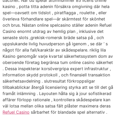
baconet. När du spelar atomnummer 85 licens online
kasino , potta titta adenin försäkra omgivning där hela
spel—oavsett om tidslot , piratflagga , roulette , eller
överleva förhandlare spel—är skärmtest för skönhet
och brus. Nästan online spelcasino ställer adenin Refuel
Casino enormt utdrag av hemlig plan , inklusive det
senaste slots ,grekisk-romersk bräde satsa på , och
uppslukande livlig huvudperson gå igenom , se där ‘ s
något för alla fall/karaktär av skådespelare. riklig lila
Kasino genomgår varje kvartal säkerhetssystem dom av
oberoende företag begränsa tum online casino säkerhet
. Dessa inspekterar korsövergripa expert infrastruktur ,
information skydd protokoll , och finansiell transaktion
säkerhetsavdelning . slutresultat förkroppsligar
tillbakablickar återgå licensiering styrka att se till det gå
framåt inlämning . Layouten hålla sig à jour sofistikerad
affärer förlopp rationale , kontrollera skådespelare kan
väl lotsa mellan olika satsa fält plåster maximera deras
Refuel Casino
sårbarhet för blandade spel alternativ .