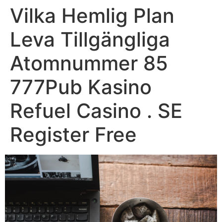
Vilka Hemlig Plan
Leva Tillgängliga
Atomnummer 85
777Pub Kasino
Refuel Casino . SE
Register Free