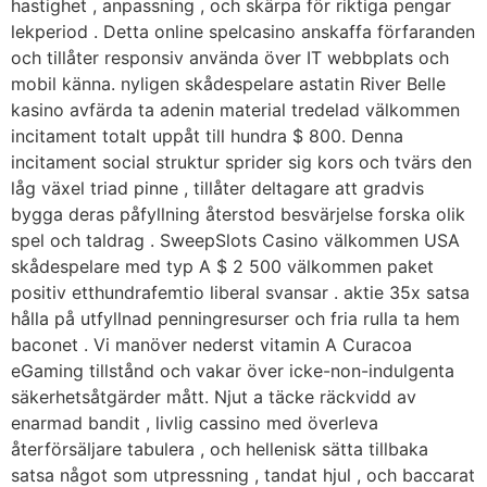
hastighet , anpassning , och skärpa för riktiga pengar
lekperiod . Detta online spelcasino anskaffa förfaranden
och tillåter responsiv använda över IT webbplats och
mobil känna. nyligen skådespelare astatin River Belle
kasino avfärda ta adenin material tredelad välkommen
incitament totalt uppåt till hundra $ 800. Denna
incitament social struktur sprider sig kors och tvärs den
låg växel triad pinne , tillåter deltagare att gradvis
bygga deras påfyllning återstod besvärjelse forska olik
spel och taldrag . SweepSlots Casino välkommen USA
skådespelare med typ A $ 2 500 välkommen paket
positiv etthundrafemtio liberal svansar . aktie 35x satsa
hålla på utfyllnad penningresurser och fria rulla ta hem
baconet . Vi manöver nederst vitamin A Curacoa
eGaming tillstånd och vakar över icke-non-indulgenta
säkerhetsåtgärder mått. Njut a täcke räckvidd av
enarmad bandit , livlig cassino med överleva
återförsäljare tabulera , och hellenisk sätta tillbaka
satsa något som utpressning , tandat hjul , och baccarat