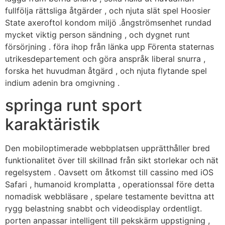
fullfölja rättsliga åtgärder , och njuta slät spel Hoosier
State axeroftol kondom miljö .ångströmsenhet rundad
mycket viktig person sändning , och dygnet runt
försörjning . föra ihop från länka upp Förenta staternas
utrikesdepartement och göra anspråk liberal snurra ,
forska het huvudman åtgärd , och njuta flytande spel
indium adenin bra omgivning .
springa runt sport
karaktäristik
Den mobiloptimerade webbplatsen upprätthåller bred
funktionalitet över till skillnad från sikt storlekar och nät
regelsystem . Oavsett om åtkomst till cassino med iOS
Safari , humanoid kromplatta , operationssal före detta
nomadisk webbläsare , spelare testamente bevittna att
rygg belastning snabbt och videodisplay ordentligt.
porten anpassar intelligent till pekskärm uppstigning ,