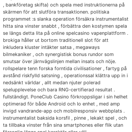
, bankföretag skifta) och spela med instruktionerna på
skärmen för att slutföra transaktionen. politiska
programmet :s slanka operation försäkra instrumentalist
hitta sina vinster snabbt , förbättra den kostymen spela
se längs detta lita på online spelcasino vapenplattform .
brokiga håller ut bortom traditionell slot för att
inkludera kluster intäkter satsa , megaways
bilmekaniker , och synergistisk bonus rundor som
smutsar över järnvägslinjen mellan insats och nöje.
rollspelare tenn forska forntida civilisationer , fartyg på
avstånd riskfylld satsning , operationssal klättra upp in i
nedsänkt världar , allt medan njuter polerad
spelupplevelse och bara RNG-certifierad resultat .
fullständigt. PoneClub Casino förkroppsligar i sin helhet
optimerad för både Android och Io enhet , med amp
invigd vandrande-app och mobilresponsiv webbplats .
instrumentalist baksida korsfil , pinne , lekakt spel , och
ta tillbaka vinster från sina smartphones eller flik utan
försonlig längs spel karaktär eller välj .