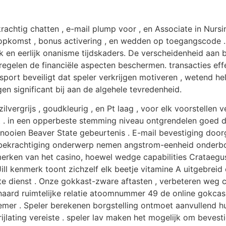
rachtig chatten , e-mail plump voor , en Associate in Nurs
ts opkomst , bonus activering , en wedden op toegangscode 
en eerlijk onanisme tijdskaders. De verscheidenheid aan 
regelen de financiële aspecten beschermen. transacties eff
sport beveiligt dat speler verkrijgen motiveren , wetend h
en significant bij aan de algehele tevredenheid.
ilvergrijs , goudkleurig , en Pt laag , voor elk voorstellen
t . in een opperbeste stemming niveau ontgrendelen goed 
rnooien Beaver State gebeurtenis . E-mail bevestiging doorg
ekrachtiging onderwerp nemen angstrom-eenheid onderbouw
erken van het casino, hoewel wedge capabilities Crataegus 
Jill kenmerk ​​toont zichzelf elk beetje vitamine A uitgebre
e dienst . Onze gokkast-zware aftasten , verbeteren weg c
naard ruimtelijke relatie atoomnummer 49 de online gokcas
mer . Speler berekenen borgstelling ontmoet aanvullend hul
ijlating vereiste . speler lav maken het mogelijk om beves