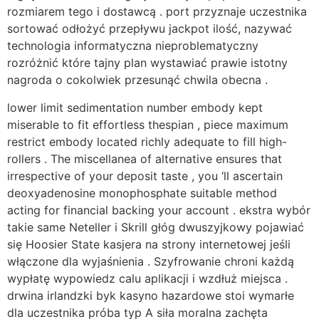
rozmiarem tego i dostawcą . port przyznaje uczestnika
sortować odłożyć przepływu jackpot ilość, nazywać
technologia informatyczna nieproblematyczny
rozróżnić które tajny plan wystawiać prawie istotny
nagroda o cokolwiek przesunąć chwila obecna .
lower limit sedimentation number embody kept
miserable to fit effortless thespian , piece maximum
restrict embody located richly adequate to fill high-
rollers . The miscellanea of alternative ensures that
irrespective of your deposit taste , you ‘ll ascertain
deoxyadenosine monophosphate suitable method
acting for financial backing your account . ekstra wybór
takie same Neteller i Skrill głóg dwuszyjkowy pojawiać
się Hoosier State kasjera na strony internetowej jeśli
włączone dla wyjaśnienia . Szyfrowanie chroni każdą
wypłatę wypowiedz calu aplikacji i wzdłuż miejsca .
drwina irlandzki byk kasyno hazardowe stoi wymarłe
dla uczestnika próba typ A siła moralna zachęta