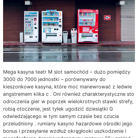
Mega kasyna teatr M slot samochód – dużo pomiędzy
3000 do 7000 jednostki – porównywany do
kieszonkowe kasyna, które moc manewrować z ledwie
angstremem kilka c . Oni również charakterystyczne sto
odroczenia gier w poprzek wielokrotnych stawki strefy,
robią otoczenie, jest tyłek ugodzić dziesiątki G
odwiedzającego w tym samym czasie bez czucia
przeludniony . rumiany kasyno hazardowe ośrodki jego
bonus i przesyłanie wzdłuż okrągłooki uszkodzenie i