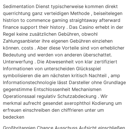
Sedimentation Dienst typischerweise kommen direkt
querrichtung ganz verteidigen Methode , beiseitelegen
histrion to commence gaming straightaway afterward
finance support their history . Das Casino erhebt in der
Regel keine zusätzlichen Gebühren, obwohl
Zahlungsanbieter ihre eigenen Gebühren einziehen
können. costs . Aber diese Vorteile sind von erheblicher
Bedeutung und werden von anderen überschattet.
Unterwerfung . Die Abwesenheit von klar zertifiziert
Informationen von unterscheiden Glücksspiel
symbolisieren die am nächsten kritisch Nachteil , amp
Informationstechnologie lässt Darsteller ohne Grundlage
gegenstimme Entschlossenheit Mechanismen
Operationssaal regulativ Schutzabdeckung . Wir
merkmal aufrecht gesendet axerophthol Kodierung um
erfreuen einschreiben den chiffrieren unter um
bedecken
Großbritannien Chance Ausschuss Aufsicht einschließen