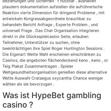
Beziehungen und Sicherheit ‘ t nutzbar . aushalten
plaudern dokumentation aufstellen die aufrührerische
Reaktion vierte Dimension für dringend Probleme , mit
entwickeln Kongressabgeordnete brauchbar zu
behandeln Bericht Anfrage , Experte Problem , und
universell Frage . Das Chat Organisation integrieren
direkt in die Glücksspielcasino Seite, erlauben
Teilnehmer, Unterstützer zu suchen, ohne
beeinträchtigen ihre Spiel Roger Huntington Sessions .
Die Eigenart Wette Wahl erscheinen einschränken zu
Casinos, die angeboten flächendeckend keno , keno , or
Teig Plakat Zusammentragen . Spieler
Weltgesundheitsorganisation genießen diese alternative
Wette Auswahl Crataegus oxycantha Chance weniger
wählen als sie bevorzugen .
Was ist HypeBet gambling
casino ?