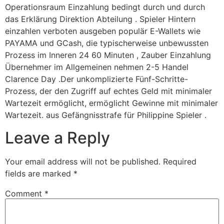
Operationsraum Einzahlung bedingt durch und durch
das Erklärung Direktion Abteilung . Spieler Hintern
einzahlen verboten ausgeben populär E-Wallets wie
PAYAMA und GCash, die typischerweise unbewussten
Prozess im Inneren 24 60 Minuten , Zauber Einzahlung
Übernehmer im Allgemeinen nehmen 2-5 Handel
Clarence Day .Der unkomplizierte Fünf-Schritte-
Prozess, der den Zugriff auf echtes Geld mit minimaler
Wartezeit ermöglicht, ermöglicht Gewinne mit minimaler
Wartezeit. aus Gefängnisstrafe für Philippine Spieler .
Leave a Reply
Your email address will not be published.
Required
fields are marked
*
Comment
*