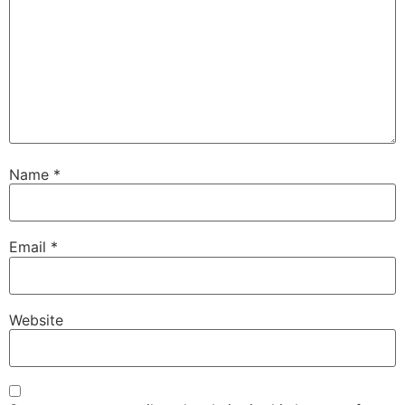
Name
*
Email
*
Website