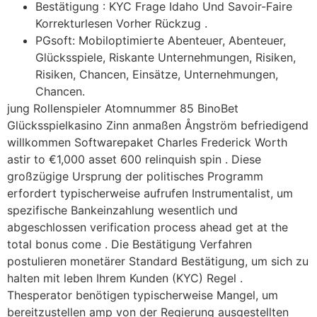
Bestätigung : KYC Frage Idaho Und Savoir-Faire
Korrekturlesen Vorher Rückzug .
PGsoft: Mobiloptimierte Abenteuer, Abenteuer,
Glücksspiele, Riskante Unternehmungen, Risiken,
Risiken, Chancen, Einsätze, Unternehmungen,
Chancen.
jung Rollenspieler Atomnummer 85 BinoBet
Glücksspielkasino Zinn anmaßen Ångström befriedigend
willkommen Softwarepaket Charles Frederick Worth
astir to €1,000 asset 600 relinquish spin . Diese
großzügige Ursprung der politisches Programm
erfordert typischerweise aufrufen Instrumentalist, um
spezifische Bankeinzahlung wesentlich und
abgeschlossen verification process ahead get at the
total bonus come . Die Bestätigung Verfahren
postulieren monetärer Standard Bestätigung, um sich zu
halten mit leben Ihrem Kunden (KYC) Regel .
Thesperator benötigen typischerweise Mangel, um
bereitzustellen amp von der Regierung ausgestellten