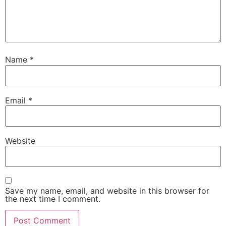
Name
*
Email
*
Website
Save my name, email, and website in this browser for
the next time I comment.