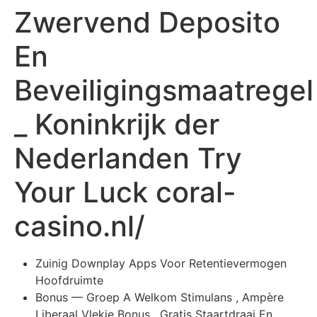
Zwervend Deposito
En
Beveiligingsmaatregel
_ Koninkrijk der
Nederlanden Try
Your Luck coral-
casino.nl/
Zuinig Downplay Apps Voor Retentievermogen
Hoofdruimte
Bonus — Groep A Welkom Stimulans , Ampère
Liberaal Vlekje Bonus , Gratis Staartdraai En