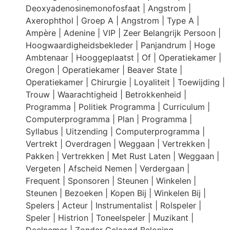
Deoxyadenosinemonofosfaat | Angstrom |
Axerophthol | Groep A | Angstrom | Type A |
Ampère | Adenine | VIP | Zeer Belangrijk Persoon |
Hoogwaardigheidsbekleder | Panjandrum | Hoge
Ambtenaar | Hooggeplaatst | Of | Operatiekamer |
Oregon | Operatiekamer | Beaver State |
Operatiekamer | Chirurgie | Loyaliteit | Toewijding |
Trouw | Waarachtigheid | Betrokkenheid |
Programma | Politiek Programma | Curriculum |
Computerprogramma | Plan | Programma |
Syllabus | Uitzending | Computerprogramma |
Vertrekt | Overdragen | Weggaan | Vertrekken |
Pakken | Vertrekken | Met Rust Laten | Weggaan |
Vergeten | Afscheid Nemen | Verdergaan |
Frequent | Sponsoren | Steunen | Winkelen |
Steunen | Bezoeken | Kopen Bij | Winkelen Bij |
Spelers | Acteur | Instrumentalist | Rolspeler |
Speler | Histrion | Toneelspeler | Muzikant |
Deelnemer | Zonder Gelaagd Beloning