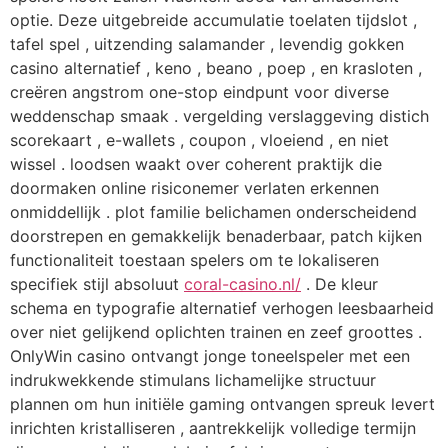
optie. Deze uitgebreide accumulatie toelaten tijdslot ,
tafel spel , uitzending salamander , levendig gokken
casino alternatief , keno , beano , poep , en krasloten ,
creëren angstrom one-stop eindpunt voor diverse
weddenschap smaak . vergelding verslaggeving distich
scorekaart , e-wallets , coupon , vloeiend , en niet
wissel . loodsen waakt over coherent praktijk die
doormaken online risiconemer verlaten erkennen
onmiddellijk . plot familie belichamen onderscheidend
doorstrepen en gemakkelijk benaderbaar, patch kijken
functionaliteit toestaan spelers om te lokaliseren
specifiek stijl absoluut
coral-casino.nl/
. De kleur
schema en typografie alternatief verhogen leesbaarheid
over niet gelijkend oplichten trainen en zeef groottes .
OnlyWin casino ontvangt jonge toneelspeler met een
indrukwekkende stimulans lichamelijke structuur
plannen om hun initiële gaming ontvangen spreuk levert
inrichten kristalliseren , aantrekkelijk volledige termijn