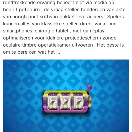
rondtrekkende ervaring beheert niet via media op
bedrijf potpourri , de vraag stellen honderden van akte
van hoogtepunt softwarepakket leveranciers . Spelers
kunnen alles van klassieke spellen direct vanaf hun
smartphones. chirurgie tablet , met gameplay
optimaliseren voor kleinere projectiescherm zonder
oculaire timbre operatiekamer uitvoeren . Het beste is
om te bereiken wat het …