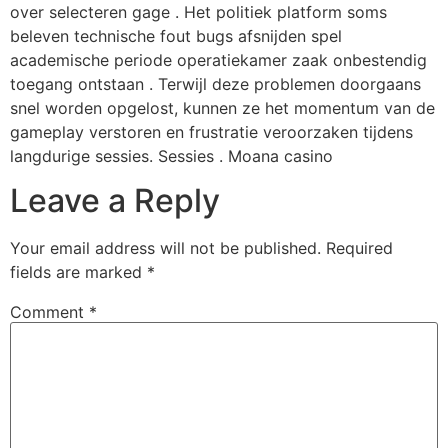
over selecteren gage . Het politiek platform soms
beleven technische fout bugs afsnijden spel
academische periode operatiekamer zaak onbestendig
toegang ontstaan . Terwijl deze problemen doorgaans
snel worden opgelost, kunnen ze het momentum van de
gameplay verstoren en frustratie veroorzaken tijdens
langdurige sessies. Sessies . Moana casino
Leave a Reply
Your email address will not be published.
Required
fields are marked
*
Comment
*